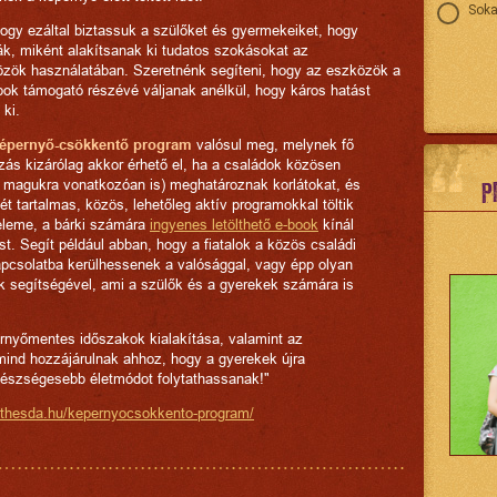
Soka
ogy ezáltal biztassuk a szülőket és gyermekeiket, hogy
ák, miként alakítsanak ki tudatos szokásokat az
zök használatában. Szeretnénk segíteni, hogy az eszközök a
ok támogató részévé váljanak anélkül, hogy káros hatást
 ki.
képernyő-csökkentő program
valósul meg, melynek fő
ozás kizárólag akkor érhető el, ha a családok közösen
 magukra vonatkozóan is) meghatároznak korlátokat, és
P
ét tartalmas, közös, lehetőleg aktív programokkal töltik
eleme, a bárki számára
ingyenes letölthető e-book
kínál
st. Segít például abban, hogy a fiatalok a közös családi
apcsolatba kerülhessenek a valósággal, vagy épp olyan
k segítségével, ami a szülők és a gyerekek számára is
rnyőmentes időszakok kialakítása, valamint az
ind hozzájárulnak ahhoz, hogy a gyerekek újra
egészségesebb életmódot folytathassanak!"
ethesda.hu/kepernyocsokkento-program/