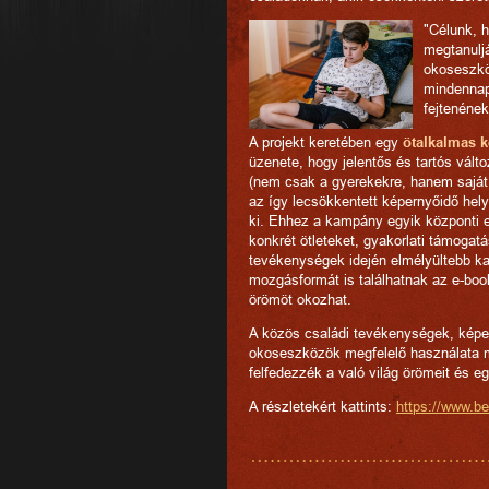
"Célunk, h
megtanulj
okoseszkö
mindennap
fejtenének
A projekt keretében egy
ötalkalmas 
üzenete, hogy jelentős és tartós vált
(nem csak a gyerekekre, hanem saját
az így lecsökkentett képernyőidő hely
ki. Ehhez a kampány egyik központi 
konkrét ötleteket, gyakorlati támogatá
tevékenységek idején elmélyültebb k
mozgásformát is találhatnak az e-boo
örömöt okozhat.
A közös családi tevékenységek, képe
okoseszközök megfelelő használata m
felfedezzék a való világ örömeit és 
A részletekért kattints:
https://www.b