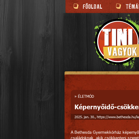
»
ÉLETMÓD
Képernyőidő-csökke
2025. jan. 30., https://www.bethesda.hu/
A Bethesda Gyermekkórház képernyőc
családoknak, akik csökkenteni szeretné