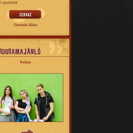
t sportolok.
Szavazás állása
ROGRAMAJÁNLÓ
Yelon