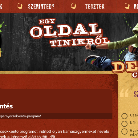
S
ntés
Csak
kepernyocsokkento-program/
Néha
Gyak
sökkentő programot indított olyan kamaszgyermeket nevelő
edző
k a képernyő előtt töltött időt.