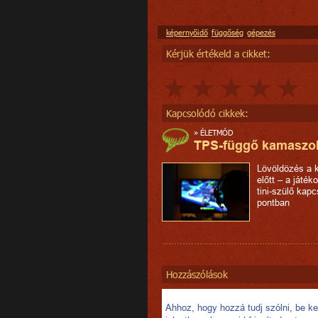
képernyőidő
függőség
gépezés
Kérjük értékeld a cikket:
Kapcsolódó cikkek:
»
ÉLETMÓD
TPS-függő kamaszo
Lövöldözés a 
előtt – a játék
tini-szülő kapc
pontban
Hozzászólások
Ahhoz, hogy hozzá tudj szólni, be kel