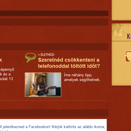
K
»
ÉLETMÓD
k
Szeretnéd csökkenteni a
telefonoddal töltött időt?
képernyő
ok és a
Íme néhány tipp,
solat 13
amelyek segíthetnek.
l jelentkezned a Facebookon! Kérjük kattints az alábbi ikonra,