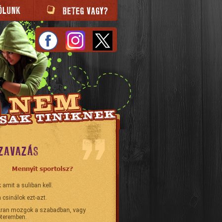
ZAVAZÁS
Mennyit sportolsz?
 amit a suliban kell.
 csinálok ezt-azt.
ran mozgok a szabadban, vagy
teremben.