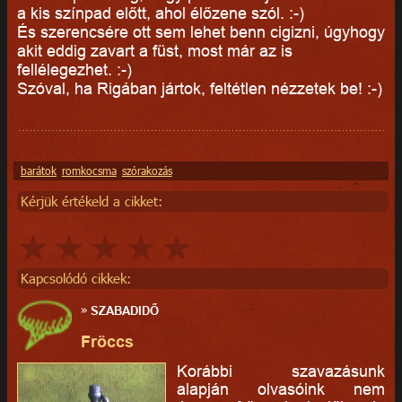
a kis színpad előtt, ahol élőzene szól. :-)
És szerencsére ott sem lehet benn cigizni, úgyhogy
akit eddig zavart a füst, most már az is
fellélegezhet. :-)
Szóval, ha Rigában jártok, feltétlen nézzetek be! :-)
barátok
romkocsma
szórakozás
Kérjük értékeld a cikket:
Kapcsolódó cikkek:
»
SZABADIDŐ
Fröccs
Korábbi szavazásunk
alapján olvasóink nem