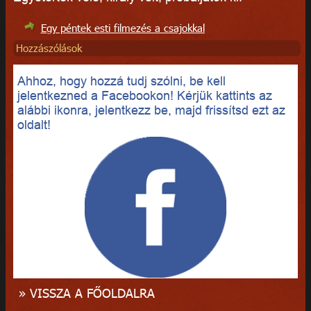
Egy péntek esti filmezés a csajokkal
Hozzászólások
Ahhoz, hogy hozzá tudj szólni, be kell
jelentkezned a Facebookon! Kérjük kattints az
alábbi ikonra, jelentkezz be, majd frissítsd ezt az
oldalt!
» VISSZA A FŐOLDALRA