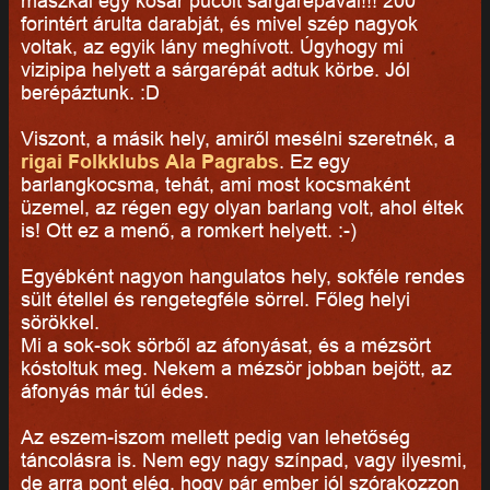
mászkál egy kosár pucolt sárgarépával!!! 200
forintért árulta darabját, és mivel szép nagyok
voltak, az egyik lány meghívott. Úgyhogy mi
vizipipa helyett a sárgarépát adtuk körbe. Jól
berépáztunk. :D
Viszont, a másik hely, amiről mesélni szeretnék, a
rigai Folkklubs Ala Pagrabs
. Ez egy
barlangkocsma, tehát, ami most kocsmaként
üzemel, az régen egy olyan barlang volt, ahol éltek
is! Ott ez a menő, a romkert helyett. :-)
Egyébként nagyon hangulatos hely, sokféle rendes
sült étellel és rengetegféle sörrel. Főleg helyi
sörökkel.
Mi a sok-sok sörből az áfonyásat, és a mézsört
kóstoltuk meg. Nekem a mézsör jobban bejött, az
áfonyás már túl édes.
Az eszem-iszom mellett pedig van lehetőség
táncolásra is. Nem egy nagy színpad, vagy ilyesmi,
de arra pont elég, hogy pár ember jól szórakozzon