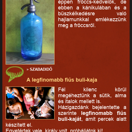
éppen fröccs-kedvelők, de
ebben a kánikulában és a
büszkélkedésre való
hajlamunkkal emlékezzünk
meg a fröccsről.
»
SZABADIDŐ
A legfinomabb fiús buli-kaja
Fél kilenc körül
megéheztünk a sütik, alma
és italok mellett is.
Házigazdánk bejelentette a
szerinte
legfinomabb fiús
buli-kaját
, amit percek alatt
készített el.
Egyetértek vele, király volt, próbáljátok ki!