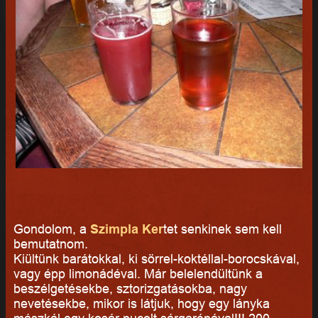
Gondolom, a
Szimpla Ker
tet senkinek sem kell
bemutatnom.
Kiültünk barátokkal, ki sörrel-koktéllal-borocskával,
vagy épp limonádéval. Már belelendültünk a
beszélgetésekbe, sztorizgatásokba, nagy
nevetésekbe, mikor is látjuk, hogy egy lányka