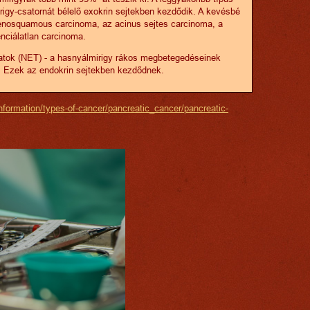
igy-csatornát bélelő exokrin sejtekben kezdődik. A kevésbé
denosquamous carcinoma, az acinus sejtes carcinoma, a
nciálatlan carcinoma.
atok (NET) - a hasnyálmirigy rákos megbetegedéseinek
. Ezek az endokrin sejtekben kezdődnek.
nformation/types-of-cancer/pancreatic_cancer/pancreatic-