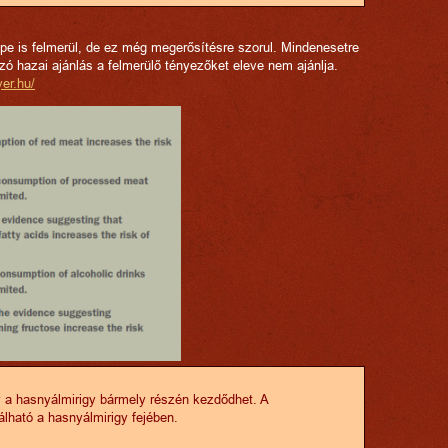
pe is felmerül, de ez még megerősítésre szorul. Mindenesetre
ó hazai ajánlás a felmerülő tényezőket eleve nem ajánlja.
er.hu/
y a hasnyálmirigy bármely részén kezdődhet. A
lható a hasnyálmirigy fejében.