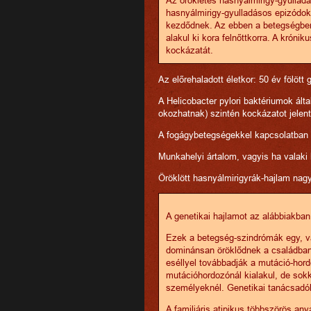
hasnyálmirigy-gyulladásos epizódo
kezdődnek. Az ebben a betegségben
alakul ki kora felnőttkorra. A króni
kockázatát.
Az előrehaladott életkor: 50 év fölött 
A Helicobacter pylori baktériumok ált
okozhatnak) szintén kockázatot jelen
A fogágybetegségekkel kapcsolatban 
Munkahelyi ártalom, vagyis ha valaki 
Öröklött hasnyálmirigyrák-hajlam nag
A genetikai hajlamot az alábbiakban
Ezek a betegség-szindrómák egy, va
dominánsan öröklődnek a családban.
eséllyel továbbadják a mutáció-hor
mutációhordozónál kialakul, de sok
személyeknél. Genetikai tanácsadóho
A familiáris atipikus többszörös 