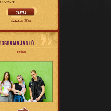
t sportolok.
Szavazás állása
ROGRAMAJÁNLÓ
Yelon