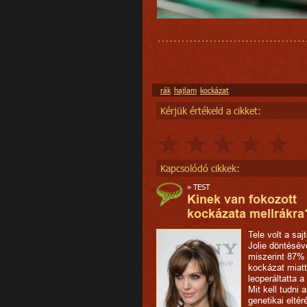
rák
hajlam
kockázat
Kérjük értékeld a cikket:
Kapcsolódó cikkek:
»
TEST
Kinek van fokozott
kockázata mellrákra
Tele volt a saj
Jolie döntésév
miszerint 87% 
kockázat miatt
leoperáltatta a 
Mit kell tudni a
genetikai eltér