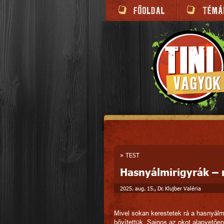
»
TEST
Hasnyálmirigyrák – 
2025. aug. 15., Dr. Klujber Valéria
Mivel sokan kerestetek rá a hasnyálmir
bővítettük. Sajnos az okot alapvetőe