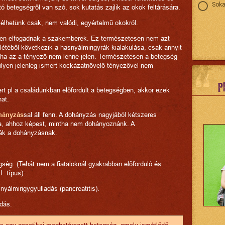
Soka
ó betegségről van szó, sok kutatás zajlik az okok feltárására.
zélhetünk csak, nem valódi, egyértelmű okokról.
űen elfogadnak a szakemberek. Ez természetesen nem azt
létéből következik a hasnyálmirigyrák kialakulása, csak annyit
ntha az a tényező nem lenne jelen. Természetesen a betegség
milyen jelenleg ismert kockázatnövelő tényezővel nem
P
rt pl a családunkban előfordult a betegségben, akkor ezek
at.
hányzás
sal áll fenn. A dohányzás nagyjából kétszeres
ra, ahhoz képest, mintha nem dohányoznánk. A
ják a dohányzásnak.
gség. (Tehát nem a fiataloknál gyakrabban előforduló és
I. típus)
yálmirigygyulladás (pancreatitis).
adás.
ás egy genetikai meghatározott betegség, amely ismétlődő