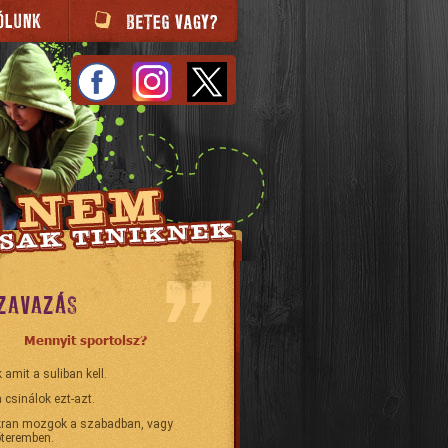
ZAVAZÁS
Mennyit sportolsz?
 amit a suliban kell.
 csinálok ezt-azt.
ran mozgok a szabadban, vagy
teremben.