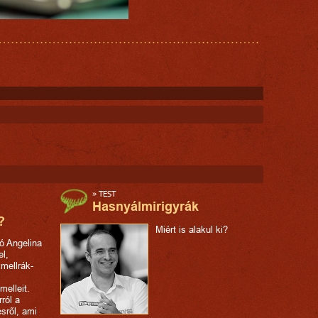
»
TEST
Hasnyálmirigyrák
?
Miért is alakul ki?
tó Angelina
el,
mellrák-
melleit.
rról a
ésről, ami