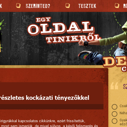
S
részletes kockázati tényezőkkel
Csak
Néha
Gyak
igyrákkal kapcsolatos cikkünkre, ezért frissítettük,
edző
n most sem ismerjük, de mivel súlyos, a késői felismerés és