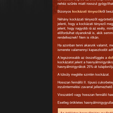
nehéz szűrés miatt rosszul gyógyíthat
Bizonyos
kockázati tényezők
ről bes
Néhány kockázati tényezőt egyöntet
jelenti, hogy a kockázati tényező meg
jelent, hogy nagyobb rá az esély, mi
előfordulhat olyanoknál is, akik sem
rendelkeznek! Nem is ritkán.
Ha azonban tenni akarunk valamit, me
ismerete valamennyi kapaszkodót adh
A legszorosabb az összefüggés a
do
kockázatot jelent a hasnyálmirigyrák
hasnyálmirigyrákok 25%-át tulajdonít
A túlsúly megléte szintén kockázat.
Hosszan fennálló II. típusú cukorbete
inzulintermelési zavarral jellemezhető 
Visszatérő vagy hosszan fennálló hasn
Esetleg örökletes hasnyálmirigygyull
Az örökletes hasnyálmirigy-gyullad