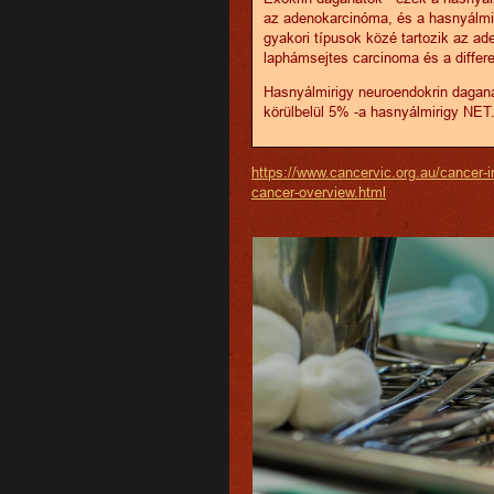
az adenokarcinóma, és a hasnyálmir
gyakori típusok közé tartozik az a
laphámsejtes carcinoma és a differe
Hasnyálmirigy neuroendokrin dagan
körülbelül 5% -a hasnyálmirigy NET
https://www.cancervic.org.au/cancer-i
cancer-overview.html