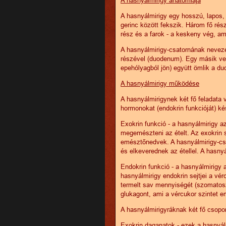
A hasnyálmirigy egy hosszú, lapos,
gerinc között fekszik. Három fő rész
rész és a farok - a keskeny vég, ame
A hasnyálmirigy-csatornának neveze
részével (duodenum). Egy másik ve
epehólyagból jön) együtt ömlik a d
A hasnyálmirigy működése
A hasnyálmirigynek két fő feladata
hormonokat (endokrin funkcióját) ké
Exokrin funkció - a hasnyálmirigy 
megemészteni az ételt. Az exokrin 
emésztőnedvek. A hasnyálmirigy-cs
és elkeverednek az étellel. A hasnyá
Endokrin funkció - a hasnyálmirigy 
hasnyálmirigy endokrin sejtjei a vér
termelt sav mennyiségét (szomatosztat
glukagont, ami a vércukor szintet e
A hasnyálmirigyráknak két fő csopor
Exokrin daganatok - ezek a hasnyálm