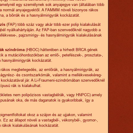
 amelynél egy személynek sok anyajegye van (általában több
 a normál anyajegyektől. A FAMMM növeli bizonyos rákos
, a bőrrák és a hasnyálmirigyrák kockázatát.
zis
(FAP) több száz vagy akár több ezer polip kialakulását
égbél nyálkahártyáján. Az FAP-ban szenvedőknél nagyobb a
llékvese-, pajzsmirigy- és hasnyálmirigyrák kialakulásának
rák szindróma
(HBOC) hátterében a hirhedt BRCA gének
zik a mutációhordozókban az emlő-, petefészek-, prosztata-,
 hasnyálmirigyrák kockázatát.
 rákos megbetegedés, az emlőrák, a hasnyálmirigyrák, az
lágyrész- és csontszarkómák, valamint a mellékvesekéreg-
 kockázatával jár. A Li-Fraumeni-szindrómában szenvedőknél
ípusú rák is kialakulhat.
ökletes nem polipózisos vastagbélrák, vagy HNPCC) amely
típusának oka, de más daganatok is gyakoribbak, így a
pigmentfoltokat okoz a szájon és az ujjakon, valamint
. Ez az állapot növeli a vastagbél-, vékonybél-, gyomor-,
ú rákok kialakulásának kockázatát.