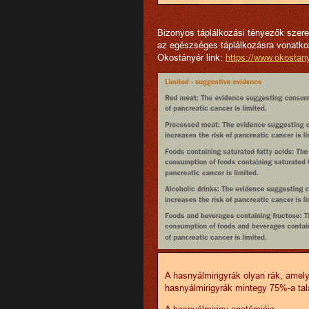
Bizonyos táplálkozási tényezők szere
az egészséges táplálkozásra vonatkoz
Okostányér link:
https://www.okostany
A hasnyálmirigyrák olyan rák, amel
hasnyálmirigyrák mintegy 75%-a talá
A hasnyálmirigy anatómiája