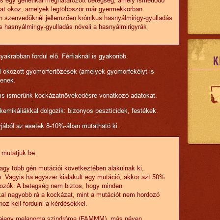
kat okoz, amelyek legtöbbször már gyermekkorban
 szenvedőknél jellemzően krónikus hasnyálmirigy-gyulladás
kus hasnyálmirigy-gyulladás növeli a hasnyálmirigyrák
gyakrabban fordul elő. Férfiaknál is gyakoribb.
K
al okozott gyomorfertőzések (amelyek gyomorfekélyt is
tenek.
is ismerünk kockázatnövekedésre vonatkozó adatokat.
kemikáliákkal dolgozik: bizonyos peszticidek, festékek.
yjából az esetek 8-10%-ában mutatható ki.
 mutatjuk be.
gy több gén mutációi következtében alakulnak ki,
 Vagyis ha egyszer kialakult egy mutáció, akkor azt 50%
dozók. A betegség nem biztos, hogy minden
kal nagyobb rá a kockázat, mint a mutációt nem hordozó
z kell fordulni a kérdésekkel.
anyajegy melanoma szindróma (FAMMM), más néven