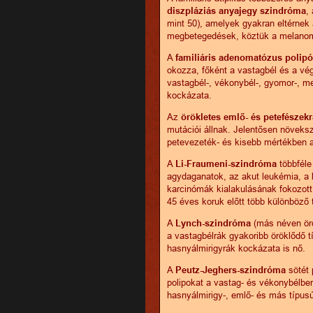
diszpláziás anyajegy szindróma
,
mint 50), amelyek gyakran eltérnek
megbetegedések, köztük a melanoma
A
familiáris adenomatózus polipó
okozza, főként a vastagbél és a v
vastagbél-, vékonybél-, gyomor-, me
kockázata.
Az
örökletes emlő- és petefészek
mutációi állnak. Jelentősen növeks
petevezeték- és kisebb mértékben a
A
Li-Fraumeni-szindróma
többféle
agydaganatok, az akut leukémia, a 
karcinómák kialakulásának fokozott
45 éves koruk előtt több különböző t
A
Lynch-szindróma
(más néven ör
a vastagbélrák gyakoribb öröklődő 
hasnyálmirigyrák kockázata is nő.
A
Peutz-Jeghers-szindróma
sötét 
polipokat a vastag- és vékonybélben
hasnyálmirigy-, emlő- és más típus