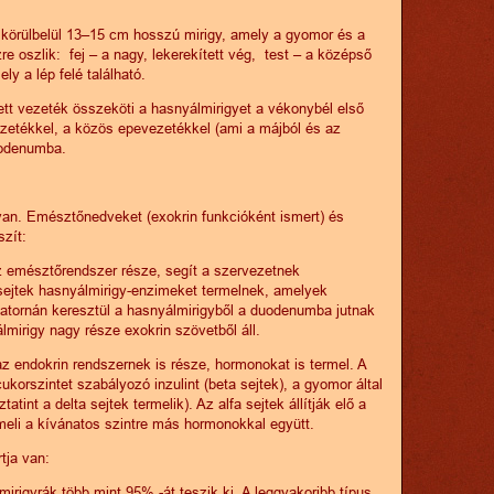
 körülbelül 13–15 cm hosszú mirigy, amely a gyomor és a
re oszlik: fej – a nagy, lekerekített vég, test – a középső
ly a lép felé található.
tt vezeték összeköti a hasnyálmirigyet a vékonybél első
zetékkel, a közös epevezetékkel (ami a májból és az
uodenumba.
 van. Emésztőnedveket (exokrin funkcióként ismert) és
szít:
az emésztőrendszer része, segít a szervezetnek
sejtek hasnyálmirigy-enzimeket termelnek, amelyek
atornán keresztül a hasnyálmirigyből a duodenumba jutnak
lmirigy nagy része exokrin szövetből áll.
az endokrin rendszernek is része, hormonokat is termel. A
cukorszintet szabályozó inzulint (beta sejtek), a gyomor által
int a delta sejtek termelik). Az alfa sejtek állítják elő a
meli a kívánatos szintre más hormonokkal együtt.
tja van:
irigyrák több mint 95% -át teszik ki. A leggyakoribb típus