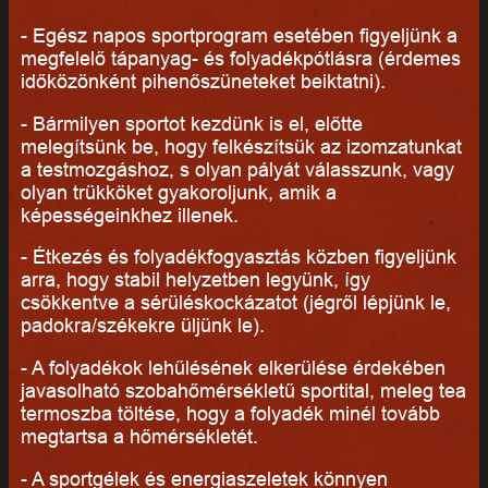
- Egész napos sportprogram esetében figyeljünk a
megfelelő tápanyag- és folyadékpótlásra (érdemes
időközönként pihenőszüneteket beiktatni).
- Bármilyen sportot kezdünk is el, előtte
melegítsünk be, hogy felkészítsük az izomzatunkat
a testmozgáshoz, s olyan pályát válasszunk, vagy
olyan trükköket gyakoroljunk, amik a
képességeinkhez illenek.
- Étkezés és folyadékfogyasztás közben figyeljünk
arra, hogy stabil helyzetben legyünk, így
csökkentve a sérüléskockázatot (jégről lépjünk le,
padokra/székekre üljünk le).
- A folyadékok lehűlésének elkerülése érdekében
javasolható szobahőmérsékletű sportital, meleg tea
termoszba töltése, hogy a folyadék minél tovább
megtartsa a hőmérsékletét.
- A sportgélek és energiaszeletek könnyen