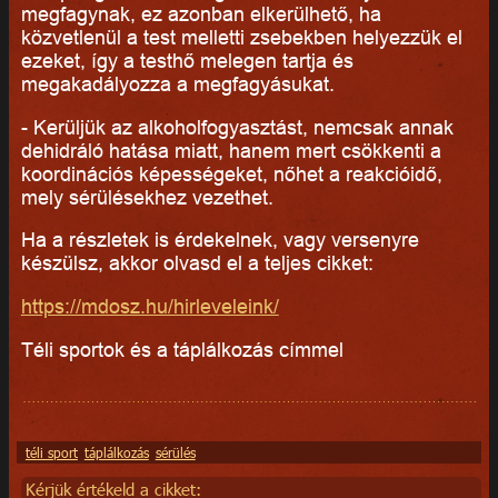
megfagynak, ez azonban elkerülhető, ha
közvetlenül a test melletti zsebekben helyezzük el
ezeket, így a testhő melegen tartja és
megakadályozza a megfagyásukat.
- Kerüljük az alkoholfogyasztást, nemcsak annak
dehidráló hatása miatt, hanem mert csökkenti a
koordinációs képességeket, nőhet a reakcióidő,
mely sérülésekhez vezethet.
Ha a részletek is érdekelnek, vagy versenyre
készülsz, akkor olvasd el a teljes cikket:
https://mdosz.hu/hirleveleink/
Téli sportok és a táplálkozás címmel
téli sport
táplálkozás
sérülés
Kérjük értékeld a cikket: