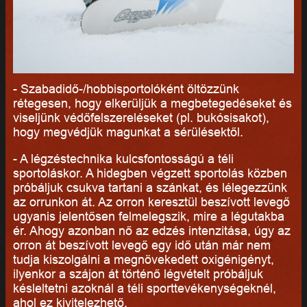
- Szabadidő-/hobbisportolóként öltözzünk
rétegesen, hogy elkerüljük a megbetegedéseket és
viseljünk védőfelszereléseket (pl. bukósisakot),
hogy megvédjük magunkat a sérülésektől.
- A légzéstechnika kulcsfontosságú a téli
sportoláskor. A hidegben végzett sportolás közben
próbáljuk csukva tartani a szánkat, és lélegezzünk
az orrunkon át. Az orron keresztül beszívott levegő
ugyanis jelentősen felmelegszik, mire a légutakba
ér. Ahogy azonban nő az edzés intenzitása, úgy az
orron át beszívott levegő egy idő után már nem
tudja kiszolgálni a megnövekedett oxigénigényt,
ilyenkor a szájon át történő légvételt próbáljuk
késleltetni azoknál a téli sporttevékenységeknél,
ahol ez kivitelezhető.