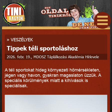
»
VESZÉLYEK
Tippek téli sportoláshoz
2026. febr. 19., MDOSZ Táplálkozási Akadémia Hírlevele
A téli sportokat hideg környezeti hőmérsékleten,
jégen vagy havon, gyakran magaslaton űzzük. A
speciális körülmények miatt a kihívások is
speciálisak.