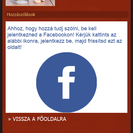
Hozzászólások
Ahhoz, hogy hozzá tudj szólni, be kell
jelentkezned a Facebookon! Kérjük kattints az
alábbi ikonra, jelentkezz be, majd frissítsd ezt az
oldalt!
» VISSZA A FŐOLDALRA