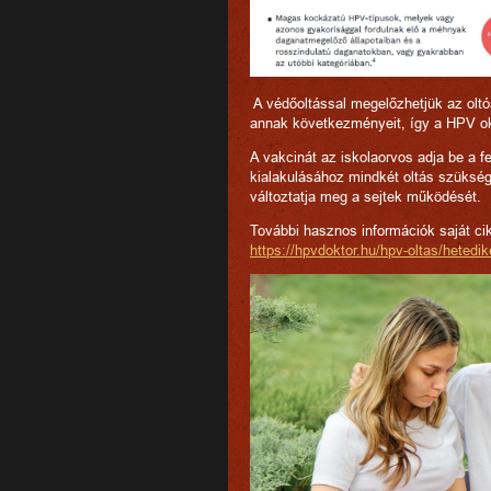
A védőoltással megelőzhetjük az oltóa
annak következményeit, így a HPV o
A vakcinát az iskolaorvos adja be a f
kialakulásához mindkét oltás szükség
változtatja meg a sejtek működését.
További hasznos információk saját cik
https://hpvdoktor.hu/hpv-oltas/hetedik