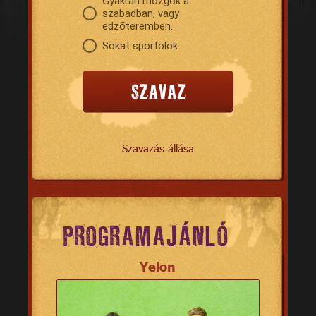
Gyakran mozgok a
szabadban, vagy
edzőteremben.
Sokat sportolok.
Szavazás állása
PROGRAMAJÁNLÓ
Yelon