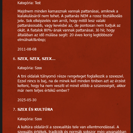
Kategória: Test
Majdnem minden kamasznak vannak pattanásai, amiknek a
kialakulásáról nem tehet. A pattanás NEM a rossz tisztálkodás
jele. Sok elképzelés van arról, hogy mitől lesz valaki
pattanásosabb, vagy kevésbé az, de pontosan nem tudjuk az
okát. A fiatalok 80%-ának vannak pattanásai. Jó hír, hogy
általában az idő múlása segít: 20 éves korig legtöbbször
elmúlnak!&nbsp;
2011-08-08
SZEX, SZEX, SZEX…
Kategória: Szex
A tini oldalak túlnyomó része rengeteget foglalkozik a szexszel.
Ezzel nincs is baj, na de minek kell minden tiniben azt az érzést
kelteni, hogy ha nem veszíti el minél előbb a szüzességét, akkor
már nem teljes értékű ember?
2025-05-30
SZEX ÉS KULTÚRA
Kategória: Szex
A kultúra oldaláról a szexualitás tele van ellentmondással. A
szexuális értékek, tradíciók és normák sokszor még ugyanabban