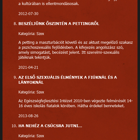
a kultúrában is ellentmondásosak.
2012-07-30
BESZÉLJÜNK ŐSZINTÉN A PETTINGRŐL
Kategória: Szex
A petting a maszturbációt követő és az aktust megelőző szakasz
a pszichoszexuális fejlődésben. A kifejezés angolszász szó,
amely simogatást, becézést jelent. Itt szerelmi-szexuális
játéknak tekintjük.
2021-04-21
AZ ELSŐ SZEXUÁLIS ÉLMÉNYEK A FIÚKNÁL ÉS A
LÁNYOKNÁL
Kategória: Szex
Az Egészségfejlesztési Intézet 2010-ben végezte felmérését 14-
16 éves iskolás fiatalok körében. Hátha érdekel benneteket.
2013-08-26
HA NEHÉZ A CSÚCSRA JUTNI…
Kategória: Szex