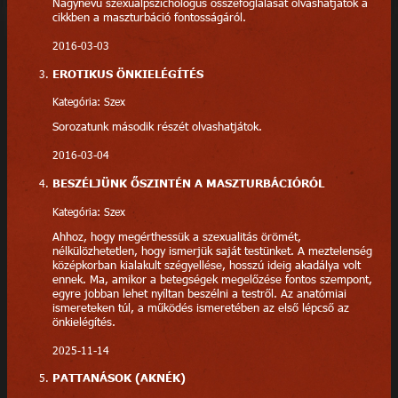
Nagynevű szexuálpszichológus összefoglalását olvashatjátok a
cikkben a maszturbáció fontosságáról.
2016-03-03
EROTIKUS ÖNKIELÉGÍTÉS
Kategória: Szex
Sorozatunk második részét olvashatjátok.
2016-03-04
BESZÉLJÜNK ŐSZINTÉN A MASZTURBÁCIÓRÓL
Kategória: Szex
Ahhoz, hogy megérthessük a szexualitás örömét,
nélkülözhetetlen, hogy ismerjük saját testünket. A meztelenség
középkorban kialakult szégyellése, hosszú ideig akadálya volt
ennek. Ma, amikor a betegségek megelőzése fontos szempont,
egyre jobban lehet nyíltan beszélni a testről. Az anatómiai
ismereteken túl, a működés ismeretében az első lépcső az
önkielégítés.
2025-11-14
PATTANÁSOK (AKNÉK)