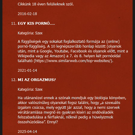
Cikkünk 18 éven felülieknek szól.
2016-02-18
EGY KIS PORNÓ….
Kategória: Szex
A függőségek egy sokakat foglalkoztató formája az (online)
pornó-függőség. A 10 legnépszerűbb honlap között (olyanok
után, mint a Google, Youtube, Facebook és olyanok előtt, mint a
Wikipedia vagy az Amazon) a 7. és 8. helyen két pornóoldal
található (https://www.similarweb.com/top-websites/).
2021-01-14
MI AZ ORGAZMUS?
Kategória: Szex
Ha utánanézel ennek a szónak mondjuk egy biológia könyvben,
akkor valószínűleg olyanokat fogsz találni, hogy „a szexuális
izgalom csúcsa, mely együtt jár azzal, hogy a nemi szervek
vérátáramlása megnő és gyakran kíséri az ondóváladék
felszabadulása a férfiaknál, nőknél pedig a hüvelyizmok
összehúzódása”. Ennyi?
2025-04-14