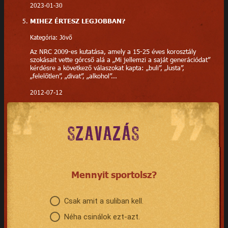
2023-01-30
MIHEZ ÉRTESZ LEGJOBBAN?
Kategória: Jövő
Az NRC 2009-es kutatása, amely a 15-25 éves korosztály
szokásait vette górcső alá a „Mi jellemzi a saját generációdat”
kérdésre a következő válaszokat kapta: „buli”, „lusta”,
„felelőtlen”, „divat”, „alkohol”...
2012-07-12
SZAVAZÁS
Mennyit sportolsz?
Csak amit a suliban kell.
Néha csinálok ezt-azt.