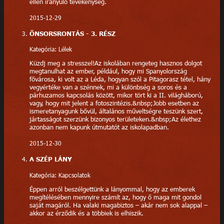
ellen irányuló tevékenység.
2015-12-29
ÖNSORSRONTÁS - 3. RÉSZ
Kategória: Lélek
Küzdj meg a stresszel!Az iskolában rengeteg hasznos dolgot
megtanulhat az ember, például, hogy mi Spanyolország
fővárosa, ki volt az a Léda, hogyan szól a Pitagorasz tétel, hány
vegyértéke van a szénnek, mi a különbség a soros és a
párhuzamos kapcsolás között, mikor tört ki a II. világháború,
vagy, hogy mit jelent a fotoszintézis.&nbsp;Jobb esetben az
ismeretanyagunk bővül, általános műveltségre teszünk szert,
jártasságot szerzünk bizonyos területeken.&nbsp;Az élethez
azonban nem kapunk útmutatót az iskolapadban.
2015-12-30
A SZÉP LÁNY
Kategória: Kapcsolatok
Éppen arról beszélgettünk a lányommal, hogy az emberek
megítélésében mennyire számít az, hogy ő maga mit gondol
saját magáról. Ha valaki magabiztos – akár nem sok alappal –
akkor az érződik és a többiek is elhiszik.