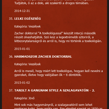
Tudjátok, ő az a doki, aki szakértő a drogos témában.
2014-12-31
LELKI EGÉSZSÉG
Kategória: Veszélyek
Zacher doktorral "A toxikológussal" készült interjú második
részét olvashatjátok. Szó lesz a legextrémebb sztoriról, a
létbizonytalanságról és arról is, hogy mi történik a toxikológián.
2015-01-01
HARMADSZOR ZACHER DOKTORRAL
Kategória: Veszélyek
Arról is mesél, hogy miért lett toxikológus, hogyan kell nevelni a
gyereket, illetve hogy valójában ők – ti döntötök.
2015-01-02
TAROLT A GANGNAM STYLE A SZALAGAVATÓN - 2.
Kategória: Jövő
Mint sok más hagyományról, a szalagavatóról sem lehet
pontosan tudni, hogy mióta van. Egy elmélet szerint az 1830-as