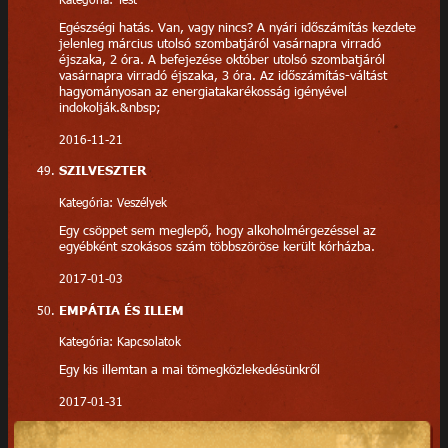
Egészségi hatás. Van, vagy nincs? A nyári időszámítás kezdete
jelenleg március utolsó szombatjáról vasárnapra virradó
éjszaka, 2 óra. A befejezése október utolsó szombatjáról
vasárnapra virradó éjszaka, 3 óra. Az időszámítás-váltást
hagyományosan az energiatakarékosság igényével
indokolják.&nbsp;
2016-11-21
SZILVESZTER
Kategória: Veszélyek
Egy csöppet sem meglepő, hogy alkoholmérgezéssel az
egyébként szokásos szám többszöröse került kórházba.
2017-01-03
EMPÁTIA ÉS ILLEM
Kategória: Kapcsolatok
Egy kis illemtan a mai tömegközlekedésünkről
2017-01-31