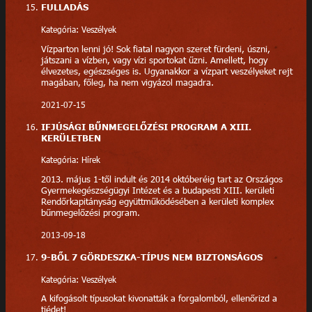
FULLADÁS
Kategória: Veszélyek
Vízparton lenni jó! Sok fiatal nagyon szeret fürdeni, úszni,
játszani a vízben, vagy vízi sportokat űzni. Amellett, hogy
élvezetes, egészséges is. Ugyanakkor a vízpart veszélyeket rejt
magában, főleg, ha nem vigyázol magadra.
2021-07-15
IFJÚSÁGI BŰNMEGELŐZÉSI PROGRAM A XIII.
KERÜLETBEN
Kategória: Hírek
2013. május 1-től indult és 2014 októberéig tart az Országos
Gyermekegészségügyi Intézet és a budapesti XIII. kerületi
Rendőrkapitányság együttműködésében a kerületi komplex
bűnmegelőzési program.
2013-09-18
9-BŐL 7 GÖRDESZKA-TÍPUS NEM BIZTONSÁGOS
Kategória: Veszélyek
A kifogásolt típusokat kivonatták a forgalomból, ellenőrizd a
tiédet!