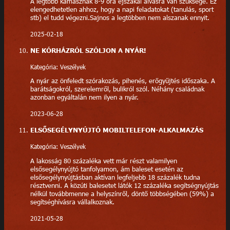
A legtöbb kamasznak 8-9 óra éjszakai alvásra van szüksége. Ez
elengedhetetlen ahhoz, hogy a napi feladatokat (tanulás, sport
stb) el tudd végezni.Sajnos a legtöbben nem alszanak ennyit.
2025-02-18
NE KÓRHÁZRÓL SZÓLJON A NYÁR!
Kategória: Veszélyek
A nyár az önfeledt szórakozás, pihenés, erőgyűjtés időszaka. A
barátságokról, szerelemről, bulikról szól. Néhány családnak
azonban egyáltalán nem ilyen a nyár.
2023-06-28
ELSŐSEGÉLYNYÚJTÓ MOBILTELEFON-ALKALMAZÁS
Kategória: Veszélyek
A lakosság 80 százaléka vett már részt valamilyen
elsősegélynyújtó tanfolyamon, ám baleset esetén az
elsősegélynyújtásban aktívan legfeljebb 18 százalék tudna
résztvenni. A közúti balesetet látók 12 százaléka segítségnyújtás
nélkül továbbmenne a helyszínről, döntő többségében (59%) a
segítséghívásra vállalkoznak.
2021-05-28