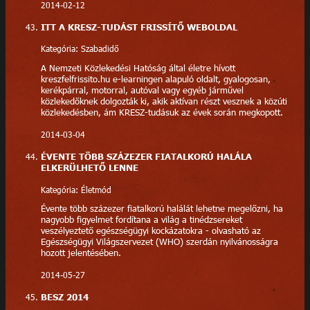
2014-02-12
ITT A KRESZ-TUDÁST FRISSÍTŐ WEBOLDAL
Kategória: Szabadidő
A Nemzeti Közlekedési Hatóság által életre hívott
kreszfelfrissito.hu e-learningen alapuló oldalt, gyalogosan,
kerékpárral, motorral, autóval vagy egyéb járművel
közlekedőknek dolgozták ki, akik aktívan részt vesznek a közúti
közlekedésben, ám KRESZ-tudásuk az évek során megkopott.
2014-03-04
ÉVENTE TÖBB SZÁZEZER FIATALKORÚ HALÁLA
ELKERÜLHETŐ LENNE
Kategória: Életmód
Évente több százezer fiatalkorú halálát lehetne megelőzni, ha
nagyobb figyelmet fordítana a világ a tinédzsereket
veszélyeztető egészségügyi kockázatokra - olvasható az
Egészségügyi Világszervezet (WHO) szerdán nyilvánosságra
hozott jelentésében.
2014-05-27
BESZ 2014