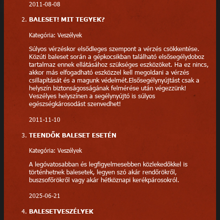
2011-08-08
BALESET! MIT TEGYEK?
Kategória: Veszélyek
Súlyos vérzéskor elsődleges szempont a vérzés csökkentése.
Közúti baleset során a gépkocsikban található elsősegélydoboz
tartalmaz ennek ellátásához szükséges eszközöket. Ha ez nincs,
akkor más elfogadható eszközzel kell megoldani a vérzés
csillapítását és a magunk védelmét.Elsősegélynyújtást csak a
helyszín biztonságosságának felmérése után végezzünk!
Veszélyes helyszínen a segélynyújtó is súlyos
egészségkárosodást szenvedhet!
2011-11-10
TEENDŐK BALESET ESETÉN
Kategória: Veszélyek
A legóvatosabban és legfigyelmesebben közlekedőkkel is
történhetnek balesetek, legyen szó akár rendőrökről,
buszsofőrökről vagy akár hétköznapi kerékpárosokról.
2025-06-21
BALESETVESZÉLYEK