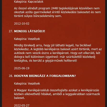
Kategória: Kapcsolatok
Az ősszel elindult program 2448 tagiskolájának közelében nem
okoztak azóta gyermekeket érintő közlekedési balesetet és nem
történt súlyos bűncselekmény sem.
2012-10-02
MINDIG LÁTSZÓDJ!
Kategória: Veszélyek
Mindig törekedj arra, hogy jól látható legyél, ha biciklivel
közlekedsz. A legtöbb kerékpáros baleset azért történik, mert az
autósok nem veszik észre a kerékpárost. Hogy ezt elkerüld, két
dologra kell különösen ügyelned: már szürkülettől közlekedj
kivilágítva, és kerüld a gépjárművek holttereit!
2025-06-19
HOGYAN BRINGÁZZ A FORGALOMBAN?
Kategória: Veszélyek
A Magyar Kerékpárosklub összefoglalta azokat a kerékpározás
közben elkövethető hibákat, amiből a leggyakrabban származik
baleset.
2022-05-27