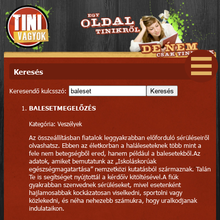
Keresés
Keresendő kulcsszó:
Keresés
BALESETMEGELŐZÉS
Kategória: Veszélyek
Az összeállításban fiatalok leggyakrabban előforduló sérüléseiről
olvashatsz. Ebben az életkorban a haláleseteknek több mint a
fele nem betegségből ered, hanem például a balesetekből.Az
adatok, amiket bemutatunk az „Iskoláskorúak
egészségmagatartása” nemzetközi kutatásból származnak. Talán
Te is segítséget nyújtottál a kérdőív kitöltésével.A fiúk
gyakrabban szenvednek sérüléseket, mivel esetenként
hajlamosabbak kockázatosan viselkedni, sportolni vagy
közlekedni, és néha nehezebb számukra, hogy uralkodjanak
indulataikon.