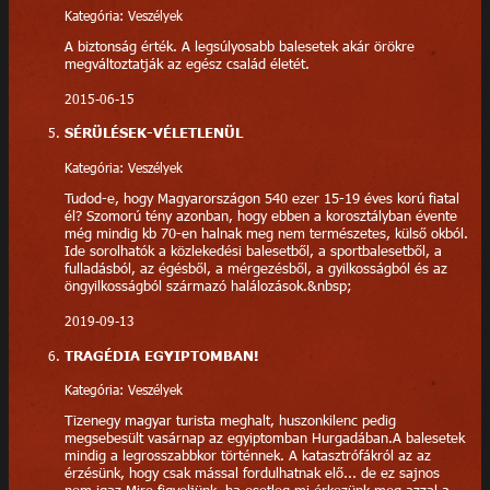
Kategória: Veszélyek
A biztonság érték. A legsúlyosabb balesetek akár örökre
megváltoztatják az egész család életét.
2015-06-15
SÉRÜLÉSEK-VÉLETLENÜL
Kategória: Veszélyek
Tudod-e, hogy Magyarországon 540 ezer 15-19 éves korú fiatal
él? Szomorú tény azonban, hogy ebben a korosztályban évente
még mindig kb 70-en halnak meg nem természetes, külső okból.
Ide sorolhatók a közlekedési balesetből, a sportbalesetből, a
fulladásból, az égésből, a mérgezésből, a gyilkosságból és az
öngyilkosságból származó halálozások.&nbsp;
2019-09-13
TRAGÉDIA EGYIPTOMBAN!
Kategória: Veszélyek
Tizenegy magyar turista meghalt, huszonkilenc pedig
megsebesült vasárnap az egyiptomban Hurgadában.A balesetek
mindig a legrosszabbkor történnek. A katasztrófákról az az
érzésünk, hogy csak mással fordulhatnak elő... de ez sajnos