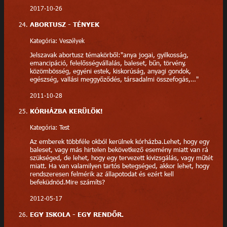
2017-10-26
ABORTUSZ - TÉNYEK
Kategória: Veszélyek
Jelszavak abortusz témakörből:"anya jogai, gyilkosság,
emancipáció, felelősségvállalás, baleset, bűn, törvény,
közömbösség, egyéni estek, kiskorúság, anyagi gondok,
egészség, vallási meggyőződés, társadalmi összefogás,…"
2011-10-28
KÓRHÁZBA KERÜLÖK!
Kategória: Test
Az emberek többféle okból kerülnek kórházba.Lehet, hogy egy
baleset, vagy más hirtelen bekövetkező esemény miatt van rá
szükséged, de lehet, hogy egy tervezett kivizsgálás, vagy műtét
miatt. Ha van valamilyen tartós betegséged, akkor lehet, hogy
rendszeresen felmérik az állapotodat és ezért kell
befeküdnöd.Mire számíts?
2012-05-17
EGY ISKOLA - EGY RENDŐR.