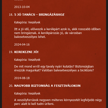
2013-10-04
5 JÓ TANÁCS – BRINGÁZÁSHOZ
Kategória: Veszélyek
Itt a jó idő, előveszik a kerékpárt azok is, akik rosszabb időben
nem bringáznak. A kerékpározás jó, de városban
balesetveszélyes lehet.
2024-04-16
KEREKEZNI JÓ!
Kategória: Veszélyek
De mit mond erről egy tavaly nyári kutatás? Biztonságban
érezzük magunkat? Valóban balesetveszélyes a biciklizés?
2014-08-18
NAGYOBB BIZTONSÁG A FESZTIVÁLOKON
Kategória: Veszélyek
A veszélyforrások negyven méteres környezetét legfeljebb négy
perc alatt ki kell tudni üríteni.