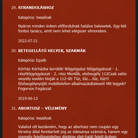
STRANDOLÁSHOZ
Kategória: Veszélyek
Nyáron minden évben előfordulnak halálos balesetek. Egy-két
fontos tanács, amit nem lehet elégszer elmondani.
2022-07-21
BETEGELLÁTÓ HELYEK, SZAKMÁK
Kategória: Egyéb
Kórház Kórházba kerülök! Nőgyógyász Nőgyógyászat - 1.
részNőgyógyászat - 2. rész Mentők, elsősegély 112Csak valós
veszély esetén hívják a 112-őt! Tűz, tűz….tűz, tűz!!!
Elsősegélynyújtó mobiltelefon-alkalmazásBaleset! Mit tegyek?
Fogorvos Fogászat
2019-06-13
ABORTUSZ – VÉLEMÉNY
Kategória: Veszélyek
Valahol ott kezdeném, hogy az abortusz nem csupán egy
törvény által fenntartott jog az édesanya számára, hanem egy
személy felelősségteljes döntése élet-halál felett.&nbsp;