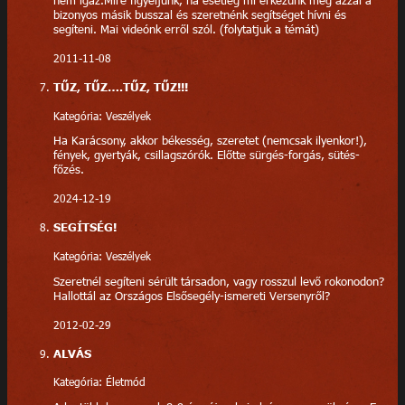
nem igaz.Mire figyeljünk, ha esetleg mi érkezünk meg azzal a
bizonyos másik busszal és szeretnénk segítséget hívni és
segíteni. Mai videónk erről szól. (folytatjuk a témát)
2011-11-08
TŰZ, TŰZ….TŰZ, TŰZ!!!
Kategória: Veszélyek
Ha Karácsony, akkor békesség, szeretet (nemcsak ilyenkor!),
fények, gyertyák, csillagszórók. Előtte sürgés-forgás, sütés-
főzés.
2024-12-19
SEGÍTSÉG!
Kategória: Veszélyek
Szeretnél segíteni sérült társadon, vagy rosszul levő rokonodon?
Hallottál az Országos Elsősegély-ismereti Versenyről?
2012-02-29
ALVÁS
Kategória: Életmód