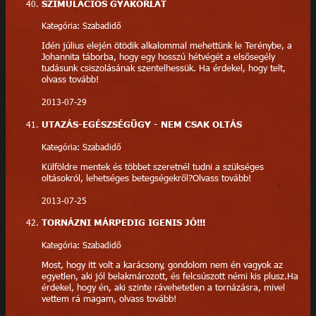
SZIMULÁCIÓS GYAKORLAT
Kategória: Szabadidő
Idén július elején ötödik alkalommal mehettünk le Terénybe, a
Johannita táborba, hogy egy hosszú hétvégét a elsősegély
tudásunk csiszolásának szentelhessük. Ha érdekel, hogy telt,
olvass tovább!
2013-07-29
UTAZÁS-EGÉSZSÉGÜGY - NEM CSAK OLTÁS
Kategória: Szabadidő
Külföldre mentek és többet szeretnél tudni a szükséges
oltásokról, lehetséges betegségekről?Olvass tovább!
2013-07-25
TORNÁZNI MÁRPEDIG IGENIS JÓ!!!
Kategória: Szabadidő
Most, hogy itt volt a karácsony, gondolom nem én vagyok az
egyetlen, aki jól belakmározott, és felcsúszott némi kis plusz.Ha
érdekel, hogy én, aki szinte rávehetetlen a tornázásra, mivel
vettem rá magam, olvass tovább!