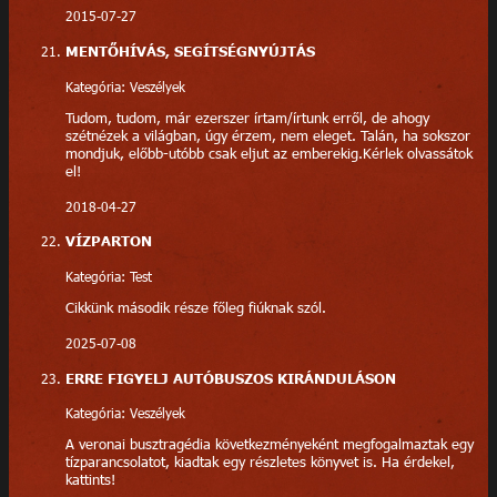
2015-07-27
MENTŐHÍVÁS, SEGÍTSÉGNYÚJTÁS
Kategória: Veszélyek
Tudom, tudom, már ezerszer írtam/írtunk erről, de ahogy
szétnézek a világban, úgy érzem, nem eleget. Talán, ha sokszor
mondjuk, előbb-utóbb csak eljut az emberekig.Kérlek olvassátok
el!
2018-04-27
VÍZPARTON
Kategória: Test
Cikkünk második része főleg fiúknak szól.
2025-07-08
ERRE FIGYELJ AUTÓBUSZOS KIRÁNDULÁSON
Kategória: Veszélyek
A veronai busztragédia következményeként megfogalmaztak egy
tízparancsolatot, kiadtak egy részletes könyvet is. Ha érdekel,
kattints!