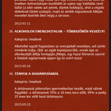
években Selmecbányán kezdődött az egész egy Valétálás nevű
bállal (a latin valete azt jelenti, éljetek boldogul), ahol a végzős
diákoknak tűztek szalagot, majd az alsóbb tagozatosok fáklyás
menettel kísérték őket végig a városon.
2013-01-11
ALKOHOLOS ENERGIAITALOK – TÖBBSZÖRÖS VESZÉLY!
Kategória: Veszélyek
Alkohollal együtt fogyasztani az energiaitalt veszélyes, ezt szinte
mindenki tudja. (Bár az egyik legnépszerűbb, ennek épp az
ellenkezőjét állítja honlapján.)Mégis, egy hazai felmérés szerint
a fiatalok egyharmada éppen így és ezért issza!
2013-05-16
TÉNYEK A DOHÁNYZÁSRÓL
Kategória: Veszélyek
A dohányosok jellemzően gyermekkorban kezdik, majd válnak
függőkké: a dohányosok 70%-a 18 éves kora előtt, 94%-a pedig
25 éves kor előtt kezd dohányozni.
2013-05-15