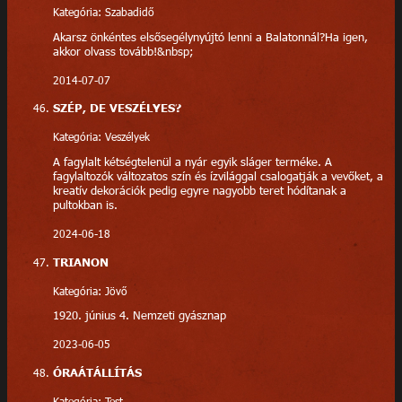
Kategória: Szabadidő
Akarsz önkéntes elsősegélynyújtó lenni a Balatonnál?Ha igen,
akkor olvass tovább!&nbsp;
2014-07-07
SZÉP, DE VESZÉLYES?
Kategória: Veszélyek
A fagylalt kétségtelenül a nyár egyik sláger terméke. A
fagylaltozók változatos szín és ízvilággal csalogatják a vevőket, a
kreatív dekorációk pedig egyre nagyobb teret hódítanak a
pultokban is.
2024-06-18
TRIANON
Kategória: Jövő
1920. június 4. Nemzeti gyásznap
2023-06-05
ÓRAÁTÁLLÍTÁS
Kategória: Test