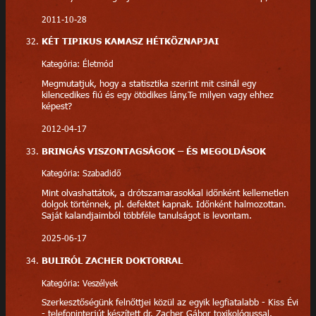
2011-10-28
KÉT TIPIKUS KAMASZ HÉTKÖZNAPJAI
Kategória: Életmód
Megmutatjuk, hogy a statisztika szerint mit csinál egy
kilencedikes fiú és egy ötödikes lány.Te milyen vagy ehhez
képest?
2012-04-17
BRINGÁS VISZONTAGSÁGOK – ÉS MEGOLDÁSOK
Kategória: Szabadidő
Mint olvashattátok, a drótszamarasokkal időnként kellemetlen
dolgok történnek, pl. defektet kapnak. Időnként halmozottan.
Saját kalandjaimból többféle tanulságot is levontam.
2025-06-17
BULIRÓL ZACHER DOKTORRAL
Kategória: Veszélyek
Szerkesztőségünk felnőttjei közül az egyik legfiatalabb - Kiss Évi
- telefoninterjút készített dr. Zacher Gábor toxikológussal.