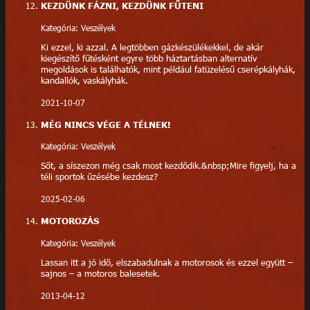
KEZDÜNK FÁZNI, KEZDÜNK FŰTENI
Kategória: Veszélyek
Ki ezzel, ki azzal. A legtöbben gázkészülékekkel, de akár
kiegészítő fűtésként egyre több háztartásban alternatív
megoldások is találhatók, mint például fatüzelésű cserépkályhák,
kandallók, vaskályhák.
2021-10-07
MÉG NINCS VÉGE A TÉLNEK!
Kategória: Veszélyek
Sőt, a síszezon még csak most kezdődik.&nbsp;Mire figyelj, ha a
téli sportok űzésébe kezdesz?
2025-02-06
MOTOROZÁS
Kategória: Veszélyek
Lassan itt a jó idő, elszabadulnak a motorosok és ezzel együtt –
sajnos – a motoros balesetek.
2013-04-12