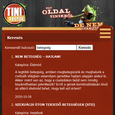
Keresés
Keresendő kulcsszó:
Keresés
NEM BETEGSÉG – HAJLAM!
Kategória: Életmód
A legtöbb betegség, amiben megbetegszünk és meghalunk a
civilizált világban valamilyen genetikai hajlam alapján alakul ki.
Akkor miért van az, hogy a családokon belül sem mindig
kiszámíthatóan jelentkezik? Erről a gének kombinálódásán kívül
az eltérő életmód tehet. Hogy kell ezt érteni?
2020-10-26
SZEXUÁLIS ÚTON TERJEDŐ BETEGSÉGEK (STD)
Kategória: Veszélyek