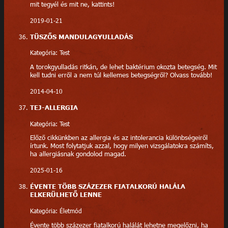
mit tegyél és mit ne, kattints!
2019-01-21
TÜSZŐS MANDULAGYULLADÁS
Kategória: Test
A torokgyulladás ritkán, de lehet baktérium okozta betegség. Mit
kell tudni erről a nem túl kellemes betegségről? Olvass tovább!
2014-04-10
TEJ-ALLERGIA
Kategória: Test
Előző cikkünkben az allergia és az intolerancia különbségeiről
írtunk. Most folytatjuk azzal, hogy milyen vizsgálatokra számíts,
ha allergiásnak gondolod magad.
2025-01-16
ÉVENTE TÖBB SZÁZEZER FIATALKORÚ HALÁLA
ELKERÜLHETŐ LENNE
Kategória: Életmód
Évente több százezer fiatalkorú halálát lehetne megelőzni, ha