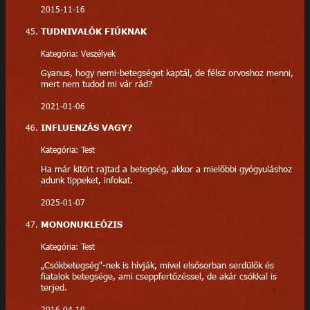
2015-11-16
TUDNIVALÓK FIÚKNAK
Kategória: Veszélyek
Gyanus, hogy nemi-betegséget kaptál, de félsz orvoshoz menni,
mert nem tudod mi vár rád?
2021-01-06
INFLUENZÁS VAGY?
Kategória: Test
Ha már kitört rajtad a betegség, akkor a mielőbbi gyógyuláshoz
adunk tippeket, infokat.
2025-01-07
MONONUKLEÓZIS
Kategória: Test
„Csókbetegség"-nek is hívják, mivel elsősorban serdülők és
fiatalok betegsége, ami cseppfertőzéssel, de akár csókkal is
terjed.
2016-04-19