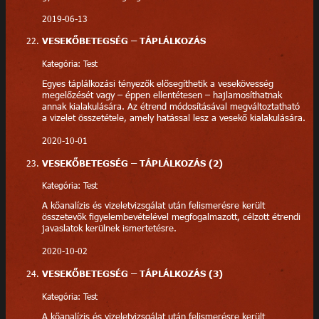
2019-06-13
VESEKŐBETEGSÉG – TÁPLÁLKOZÁS
Kategória: Test
Egyes táplálkozási tényezők elősegíthetik a vesekövesség
megelőzését vagy – éppen ellentétesen – hajlamosíthatnak
annak kialakulására. Az étrend módosításával megváltoztatható
a vizelet összetétele, amely hatással lesz a vesekő kialakulására.
2020-10-01
VESEKŐBETEGSÉG – TÁPLÁLKOZÁS (2)
Kategória: Test
A kőanalízis és vizeletvizsgálat után felismerésre került
összetevők figyelembevételével megfogalmazott, célzott étrendi
javaslatok kerülnek ismertetésre.
2020-10-02
VESEKŐBETEGSÉG – TÁPLÁLKOZÁS (3)
Kategória: Test
A kőanalízis és vizeletvizsgálat után felismerésre került