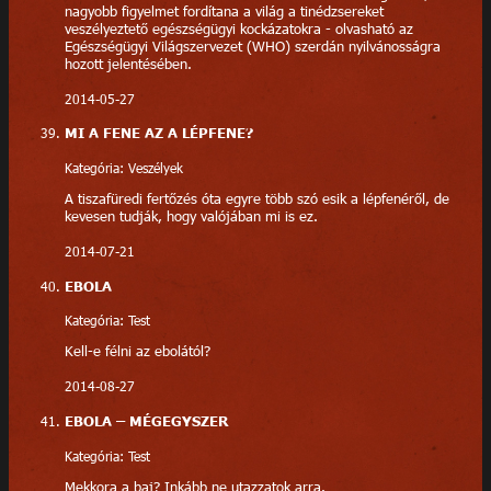
nagyobb figyelmet fordítana a világ a tinédzsereket
veszélyeztető egészségügyi kockázatokra - olvasható az
Egészségügyi Világszervezet (WHO) szerdán nyilvánosságra
hozott jelentésében.
2014-05-27
MI A FENE AZ A LÉPFENE?
Kategória: Veszélyek
A tiszafüredi fertőzés óta egyre több szó esik a lépfenéről, de
kevesen tudják, hogy valójában mi is ez.
2014-07-21
EBOLA
Kategória: Test
Kell-e félni az ebolától?
2014-08-27
EBOLA – MÉGEGYSZER
Kategória: Test
Mekkora a baj? Inkább ne utazzatok arra.