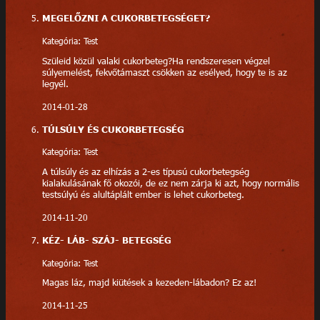
MEGELŐZNI A CUKORBETEGSÉGET?
Kategória: Test
Szüleid közül valaki cukorbeteg?Ha rendszeresen végzel
súlyemelést, fekvőtámaszt csökken az esélyed, hogy te is az
legyél.
2014-01-28
TÚLSÚLY ÉS CUKORBETEGSÉG
Kategória: Test
A túlsúly és az elhízás a 2-es típusú cukorbetegség
kialakulásának fő okozói, de ez nem zárja ki azt, hogy normális
testsúlyú és alultáplált ember is lehet cukorbeteg.
2014-11-20
KÉZ- LÁB- SZÁJ- BETEGSÉG
Kategória: Test
Magas láz, majd kiütések a kezeden-lábadon? Ez az!
2014-11-25