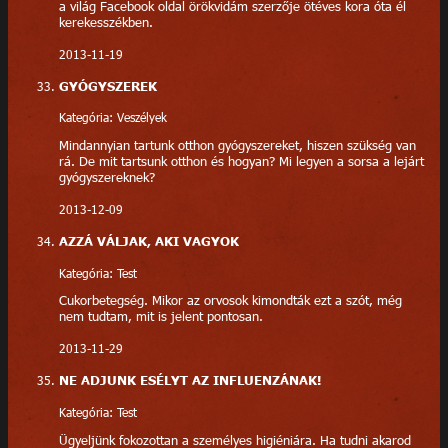
a világ Facebook oldal örökvidám szerzője ötéves kora óta él
kerekesszékben.
2013-11-19
GYÓGYSZEREK
Kategória: Veszélyek
Mindannyian tartunk otthon gyógyszereket, hiszen szükség van
rá. De mit tartsunk otthon és hogyan? Mi legyen a sorsa a lejárt
gyógyszereknek?
2013-12-09
AZZÁ VÁLJAK, AKI VAGYOK
Kategória: Test
Cukorbetegség. Mikor az orvosok kimondták ezt a szót, még
nem tudtam, mit is jelent pontosan.
2013-11-29
NE ADJUNK ESÉLYT AZ INFLUENZÁNAK!
Kategória: Test
Ügyeljünk fokozottan a személyes higiéniára. Ha tudni akarod