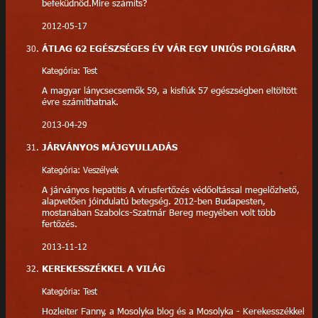
befeküdnöd.Mire számíts?
2012-05-17
ÁTLAG 62 EGÉSZSÉGES ÉV VÁR EGY UNIÓS POLGÁRRA
Kategória: Test
A magyar lánycsecsemők 59, a kisfiúk 57 egészségben eltöltött
évre számíthatnak.
2013-04-29
JÁRVÁNYOS MÁJGYULLADÁS
Kategória: Veszélyek
A járványos hepatitis A vírusfertőzés védőoltással megelőzhető,
alapvetően jóindulatú betegség. 2012-ben Budapesten,
mostanában Szabolcs-Szatmár Bereg megyében volt több
fertőzés.
2013-11-12
KEREKESSZÉKKEL A VILÁG
Kategória: Test
Hozleiter Fanny, a Mosolyka blog és a Mosolyka - Kerekesszékkel