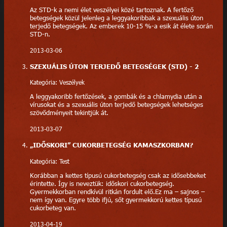
Az STD-k a nemi élet veszélyei közé tartoznak. A fertőző
betegségek közül jelenleg a leggyakoribbak a szexuális úton
terjedő betegségek. Az emberek 10-15 %-a esik át élete során
STD-n.
2013-03-06
SZEXUÁLIS ÚTON TERJEDŐ BETEGSÉGEK (STD) - 2
Kategória: Veszélyek
A leggyakoribb fertőzések, a gombák és a chlamydia után a
vírusokat és a szexuális úton terjedő betegségek lehetséges
szövődményeit tekintjük át.
2013-03-07
„IDŐSKORI” CUKORBETEGSÉG KAMASZKORBAN?
Kategória: Test
Korábban a kettes típusú cukorbetegség csak az idősebbeket
érintette. Így is neveztük: időskori cukorbetegség.
Gyermekkorban rendkívül ritkán fordult elő.Ez ma – sajnos –
nem így van. Egyre több ifjú, sőt gyermekkorú kettes típusú
cukorbeteg van.
2013-04-19