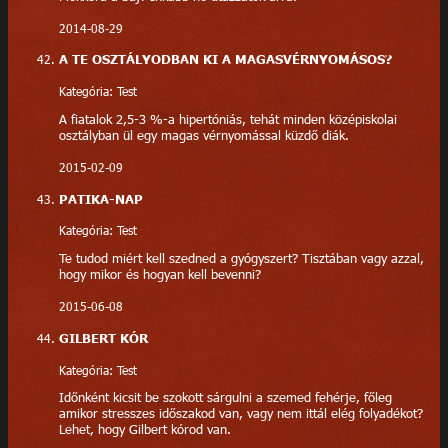
2014-08-29
A TE OSZTÁLYODBAN KI A MAGASVÉRNYOMÁSOS?
Kategória: Test
A fiatalok 2,5-3 %-a hipertóniás, tehát minden középiskolai
osztályban ül egy magas vérnyomással küzdő diák.
2015-02-09
PATIKA-NAP
Kategória: Test
Te tudod miért kell szedned a gyógyszert? Tisztában vagy azzal,
hogy mikor és hogyan kell bevenni?
2015-06-08
GILBERT KÓR
Kategória: Test
Időnként kicsit be szokott sárgulni a szemed fehérje, főleg
amikor stresszes időszakod van, vagy nem ittál elég folyadékot?
Lehet, hogy Gilbert kórod van.