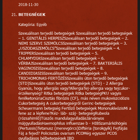
2018-11-30
BETEGSÉGEK
Kategória: Egyéb
Szexuálisan terjedő betegségek Szexuálisan terjedő betegségek
– 1. GENITÁLIS HERPESZSzexuálisan terjedő betegségek – 2.
NEMI SZERVI SZEMÖLCSSzexuálisan terjedő betegségek – 3.
„USZODASZEMÖLCS”Szexuálisan terjedő betegségek – 4.
TRIPPERSzexuálisan terjedő betegségek – 5.
CHLAMYDIASzexuálisan terjedő betegségek – 6.
VÉRBAJSzexuálisan terjedő betegségek – 7. BAKTERIÁLIS
VAGINOSISSzexuálisan terjedő betegségek – 8.
CANDIDIASISSzexuálisan terjedő betegségek – 9.
TRICHOMONAS-FERTŐZÉSSzexuális úton terjedő betegségek
(STD)Szexuális úton terjedő betegségek (STD) - 2 Allergia
Gyanús, hogy allergiás vagy?AllergiaTej-allergia vagy tejcukor-
érzékenység? Ritka betegségek Ritka betegségPKU vagyis
fenilketonúriaCisztás fibrózis (CF), más néven mukoviszcidózis
Cukorbetegség A cukorbetegségről Gerinc-betegségek
Scheuermann betegség Fertőző betegségek MononukleózisMi a
fene az a lépfene?Kéz- láb- száj- betegségRubeola
(rózsahimlő)Tüszős mandulagyulladásJárványos
májgyulladásHaemophilus influenzae b - HIBSzamárköhögés
(Pertussis)Tetanusz (merevgörcs)Diftéria (torokgyík) Fejfájás
Fáj a fejed? Policisztás ovarium PCOMég egyszer PCOS
gyulladásos bélbetegségek IBD