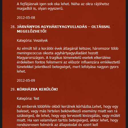
A fejfájásnak igen sok oka lehet. Néha az okra rájöhetsz
magadtól is, olyan egyszerű.
2012-05-08
JÁRVÁNYOS AGYHÁRTYAGYULLADÁS – OLTÁSSAL
MEGELŐZHETŐ!
Kategória: Veszélyek
Az elmúlt tél a korábbi évek átlagánál kétszer, háromszor több
meningococcus okozta agyhártyagyulladást hozott
Magyarországon. A tragikus kimenetelű esetek elkerülése
érdekében fontos felismerni az először influenzára emlékeztető
tünetekkel jelentkező betegséget, mert lefolyása nagyon gyors
lehet.
2012-05-09
KÓRHÁZBA KERÜLÖK!
Kategória: Test
Az emberek többféle okból kerülnek kórházba.Lehet, hogy egy
baleset, vagy más hirtelen bekövetkező esemény miatt van rá
szükséged, de lehet, hogy egy tervezett kivizsgálás, vagy műtét
miatt. Ha van valamilyen tartós betegséged, akkor lehet, hogy
rendszeresen felmérik az állapotodat és ezért kell