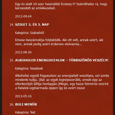
Egy év alatt 10-szer használtál Ecstasy-t? Számíthatsz rá, hogy
károsodott az emlékezeted.
2012-09-04
SZIGET 2. ÉS 3. NAP
Kategória: Szabadidő
Emese beszámolója folytatódik. Aki ott volt, annak azért, aki
nem, annak pedig azért érdemes elolvasnia…
2012-08-30
ALKOHOLOS ENERGIAITALOK – TÖBBSZÖRÖS VESZÉLY!
Kategória: Veszélyek
Alkohollal együtt fogyasztani az energiaitalt veszélyes, ezt szinte
mindenki tudja. (Bár az egyik legnépszerűbb, ennek épp az
ellenkezőjét állítja honlapján.)Mégis, egy hazai felmérés szerint
a fiatalok egyharmada éppen így és ezért issza!
2013-05-16
BULI MENÜK
Kategória: Test