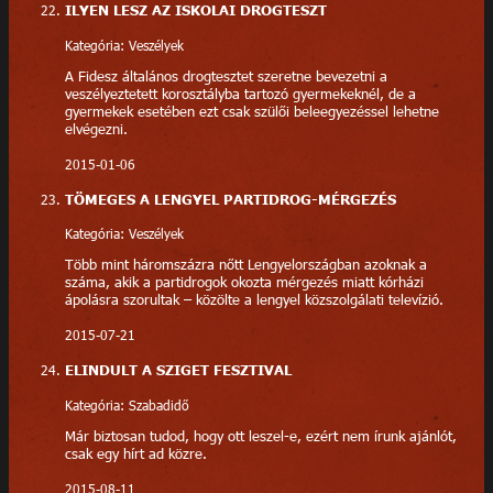
ILYEN LESZ AZ ISKOLAI DROGTESZT
Kategória: Veszélyek
A Fidesz általános drogtesztet szeretne bevezetni a
veszélyeztetett korosztályba tartozó gyermekeknél, de a
gyermekek esetében ezt csak szülői beleegyezéssel lehetne
elvégezni.
2015-01-06
TÖMEGES A LENGYEL PARTIDROG-MÉRGEZÉS
Kategória: Veszélyek
Több mint háromszázra nőtt Lengyelországban azoknak a
száma, akik a partidrogok okozta mérgezés miatt kórházi
ápolásra szorultak – közölte a lengyel közszolgálati televízió.
2015-07-21
ELINDULT A SZIGET FESZTIVAL
Kategória: Szabadidő
Már biztosan tudod, hogy ott leszel-e, ezért nem írunk ajánlót,
csak egy hírt ad közre.
2015-08-11