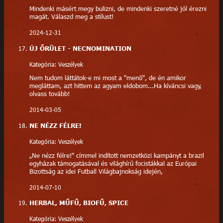
Mindenki másért megy bulizni, de mindenki szeretné jól érezni
magát. Válaszd meg a stílust!
2024-12-31
ÚJ ŐRÜLET - NECNOMINATION
Kategória: Veszélyek
Nem tudom láttátok-e mi most a "menő", de én amikor
megláttam, azt hittem az agyam eldobom...Ha kíváncsi vagy,
olvass tovább!
2014-03-05
NE NÉZZ FÉLRE!
Kategória: Veszélyek
„Ne nézz félre!" címmel indított nemzetközi kampányt a brazil
egyházak támogatásával és világhírű focistákkal az Európai
Bizottság az idei Futball Világbajnokság idején,
2014-07-10
HERBAL, MŰFŰ, BIOFŰ, SPICE
Kategória: Veszélyek