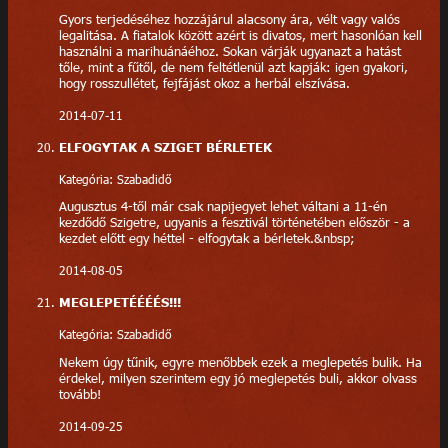
Gyors terjedéséhez hozzájárul alacsony ára, vélt vagy valós
legalitása. A fiatalok között azért is divatos, mert hasonlóan kell
használni a marihuánáéhoz. Sokan várják ugyanazt a hatást
tőle, mint a fűtől, de nem feltétlenül azt kapják: igen gyakori,
hogy rosszullétet, fejfájást okoz a herbál elszívása.
2014-07-11
ELFOGYTAK A SZIGET BÉRLETEK
Kategória: Szabadidő
Augusztus 4-től már csak napijegyet lehet váltani a 11-én
kezdődő Szigetre, ugyanis a fesztivál történetében először - a
kezdet előtt egy héttel - elfogytak a bérletek.&nbsp;
2014-08-05
MEGLEPETÉÉÉÉS!!!
Kategória: Szabadidő
Nekem úgy tűnik, egyre menőbbek ezek a meglepetés bulik. Ha
érdekel, milyen szerintem egy jó meglepetés buli, akkor olvass
tovább!
2014-09-25