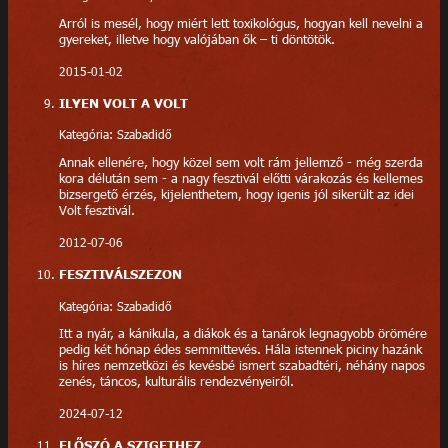
Arról is mesél, hogy miért lett toxikológus, hogyan kell nevelni a
gyereket, illetve hogy valójában ők – ti döntötök.
2015-01-02
ILYEN VOLT A VOLT
Kategória: Szabadidő
Annak ellenére, hogy közel sem volt rám jellemző - még szerda
kora délután sem - a nagy fesztivál előtti várakozás és kellemes
bizsergető érzés, kijelenthetem, hogy igenis jól sikerült az idei
Volt fesztivál.
2012-07-06
FESZTIVÁLSZEZON
Kategória: Szabadidő
Itt a nyár, a kánikula, a diákok és a tanárok legnagyobb örömére
pedig két hónap édes semmittevés. Hála istennek piciny hazánk
is híres nemzetközi és kevésbé ismert szabadtéri, néhány napos
zenés, táncos, kulturális rendezvényeiről.
2024-07-12
ELŐSZÓ A SZIGETHEZ