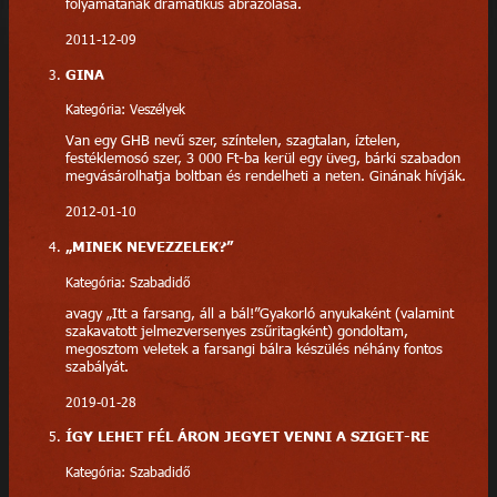
folyamatának dramatikus ábrázolása.
2011-12-09
GINA
Kategória: Veszélyek
Van egy GHB nevű szer, színtelen, szagtalan, íztelen,
festéklemosó szer, 3 000 Ft-ba kerül egy üveg, bárki szabadon
megvásárolhatja boltban és rendelheti a neten. Ginának hívják.
2012-01-10
„MINEK NEVEZZELEK?”
Kategória: Szabadidő
avagy „Itt a farsang, áll a bál!”Gyakorló anyukaként (valamint
szakavatott jelmezversenyes zsűritagként) gondoltam,
megosztom veletek a farsangi bálra készülés néhány fontos
szabályát.
2019-01-28
ÍGY LEHET FÉL ÁRON JEGYET VENNI A SZIGET-RE
Kategória: Szabadidő