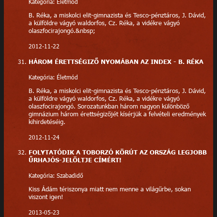
Kategória: Életmód
B. Réka, a miskolci elit-gimnazista és Tesco-pénztáros, J. Dávid,
a külföldre vágyó waldorfos, Cz. Réka, a vidékre vágyó
olaszfocirajongó.&nbsp;
2012-11-22
HÁROM ÉRETTSÉGIZŐ NYOMÁBAN AZ INDEX - B. RÉKA
Kategória: Életmód
B. Réka, a miskolci elit-gimnazista és Tesco-pénztáros, J. Dávid,
a külföldre vágyó waldorfos, Cz. Réka, a vidékre vágyó
olaszfocirajongó. Sorozatunkban három nagyon különböző
gimnázium három érettségizőjét kísérjük a felvételi eredmények
kihirdetéséig.
2012-11-24
FOLYTATÓDIK A TOBORZÓ KÖRÚT AZ ORSZÁG LEGJOBB
ŰRHAJÓS-JELÖLTJE CÍMÉRT!
Kategória: Szabadidő
Kiss Ádám tériszonya miatt nem menne a világűrbe, sokan
viszont igen!
2013-05-23