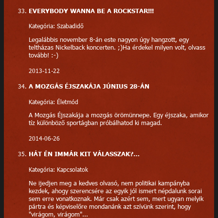
EVERYBODY WANNA BE A ROCKSTAR!!!
Kategória: Szabadidő
Legalábbis november 8-án este nagyon úgy hangzott, egy
teltházas Nickelback koncerten. ;)Ha érdekel milyen volt, olvass
tovább! :-)
2013-11-22
A MOZGÁS ÉJSZAKÁJA JÚNIUS 28-ÁN
Kategória: Életmód
A Mozgás Éjszakája a mozgás örömünnepe. Egy éjszaka, amikor
tíz különböző sportágban próbálhatod ki magad.
2014-06-26
HÁT ÉN IMMÁR KIT VÁLASSZAK?…
Kategória: Kapcsolatok
Ne ijedjen meg a kedves olvasó, nem politikai kampányba
kezdek, ahogy szerencsére az egyik jól ismert népdalunk sorai
sem erre vonatkoznak. Már csak azért sem, mert ugyan melyik
pártra és képviselőre mondanánk azt szívünk szerint, hogy
"virágom, virágom"...