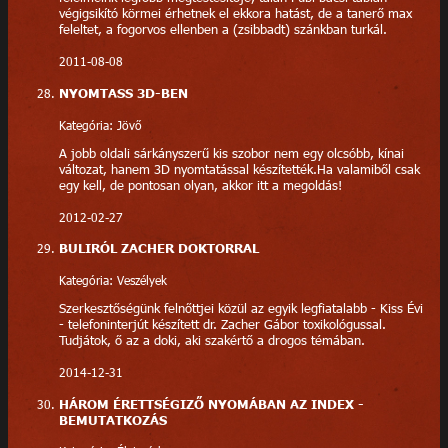
végigsikító körmei érhetnek el ekkora hatást, de a tanerő max
feleltet, a fogorvos ellenben a (zsibbadt) szánkban turkál.
2011-08-08
NYOMTASS 3D-BEN
Kategória: Jövő
A jobb oldali sárkányszerű kis szobor nem egy olcsóbb, kínai
változat, hanem 3D nyomtatással készítették.Ha valamiből csak
egy kell, de pontosan olyan, akkor itt a megoldás!
2012-02-27
BULIRÓL ZACHER DOKTORRAL
Kategória: Veszélyek
Szerkesztőségünk felnőttjei közül az egyik legfiatalabb - Kiss Évi
- telefoninterjút készített dr. Zacher Gábor toxikológussal.
Tudjátok, ő az a doki, aki szakértő a drogos témában.
2014-12-31
HÁROM ÉRETTSÉGIZŐ NYOMÁBAN AZ INDEX -
BEMUTATKOZÁS