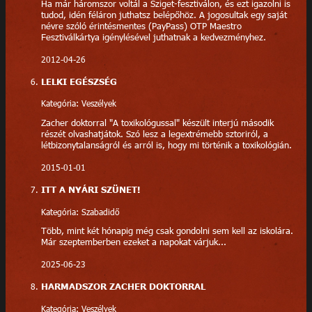
Ha már háromszor voltál a Sziget-fesztiválon, és ezt igazolni is
tudod, idén féláron juthatsz belépőhöz. A jogosultak egy saját
névre szóló érintésmentes (PayPass) OTP Maestro
Fesztiválkártya igénylésével juthatnak a kedvezményhez.
2012-04-26
LELKI EGÉSZSÉG
Kategória: Veszélyek
Zacher doktorral "A toxikológussal" készült interjú második
részét olvashatjátok. Szó lesz a legextrémebb sztoriról, a
létbizonytalanságról és arról is, hogy mi történik a toxikológián.
2015-01-01
ITT A NYÁRI SZÜNET!
Kategória: Szabadidő
Több, mint két hónapig még csak gondolni sem kell az iskolára.
Már szeptemberben ezeket a napokat várjuk...
2025-06-23
HARMADSZOR ZACHER DOKTORRAL
Kategória: Veszélyek