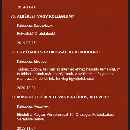
2014-11-14
ALBÉRLET VAGY KOLLÉGIUM?
Kategória: Kapcsolatok
Felvettek? Gratulálunk!
2019-07-25
EGY ÚJABB SOR OKOSSÁG AZ ALKOHOLRÓL
Kategória: Életmód
Tudom, tudom, teli van az internet ehhez hasonló témákkal, mi
is többet tettünk már közzé/írtunk, a szüleitek is folyton ezt
mantrázzák, de kérlek, tényleg figyeljetek oda!
2020-12-31
MÁSOK ÉLETÉBEN TE VAGY A FŐHŐS, ADJ VÉRT!
Kategória: Veszélyek
Elindult a Magyar Vöröskereszt 10. Országos Felsőoktatási
Véradóversenye.
2015-11-04