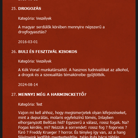
DROGOZÁS
Kategória: Veszélyek
A magyar serdülők körében mennyire népszerű a
drogfogyasztás?
2016-03-01
BULI ÉS FESZTIVÁL KISOKOS
Kategória: Veszélyek
A Kék Vonal munkatársaitól. A hasznos tudnivalókat az alkohol,
a drogok és a szexualitás témaköreibe gyűjtötték.
2024-08-14
MENNYI MÉG A HARMINCKETTŐ?
Kategória: Test
Vajon mi kell ahhoz, hogy megismerjetek olyan kifejezéseket,
mint a depurálás, molaris egyfelszínű tömés, Inlayben
elhorganyzott BellGas híd? Egyszerű a válasz, rossz fogak. Na?
Fogas kérdés, mi? Nézzük a sorrendet: rossz fog ? fogorvos ?
fúró ? Freddy Krueger ? horror. És tényleg így van, az a hang
félelmeink legfőbb megtestesítője, talán Pubi bácsi táblán