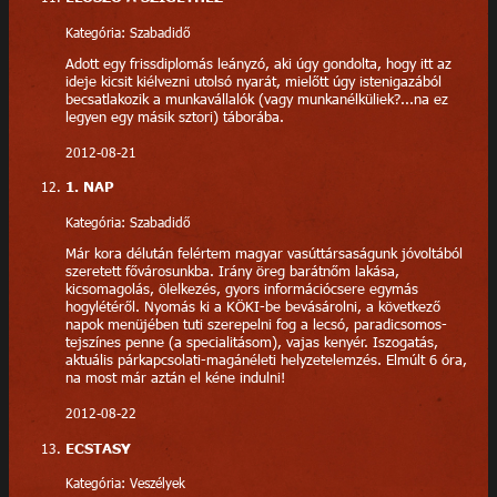
Kategória: Szabadidő
Adott egy frissdiplomás leányzó, aki úgy gondolta, hogy itt az
ideje kicsit kiélvezni utolsó nyarát, mielőtt úgy istenigazából
becsatlakozik a munkavállalók (vagy munkanélküliek?...na ez
legyen egy másik sztori) táborába.
2012-08-21
1. NAP
Kategória: Szabadidő
Már kora délután felértem magyar vasúttársaságunk jóvoltából
szeretett fővárosunkba. Irány öreg barátnőm lakása,
kicsomagolás, ölelkezés, gyors információcsere egymás
hogylétéről. Nyomás ki a KÖKI-be bevásárolni, a következő
napok menüjében tuti szerepelni fog a lecsó, paradicsomos-
tejszínes penne (a specialitásom), vajas kenyér. Iszogatás,
aktuális párkapcsolati-magánéleti helyzetelemzés. Elmúlt 6 óra,
na most már aztán el kéne indulni!
2012-08-22
ECSTASY
Kategória: Veszélyek