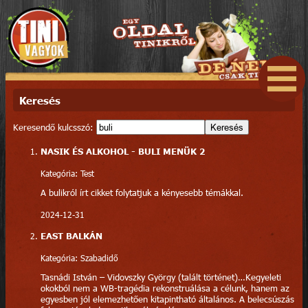
Keresés
Keresendő kulcsszó:
Keresés
NASIK ÉS ALKOHOL - BULI MENÜK 2
Kategória: Test
A bulikról írt cikket folytatjuk a kényesebb témákkal.
2024-12-31
EAST BALKÁN
Kategória: Szabadidő
Tasnádi István – Vidovszky György (talált történet)…Kegyeleti
okokból nem a WB-tragédia rekonstruálása a célunk, hanem az
egyesben jól elemezhetően kitapintható általános. A belecsúszás