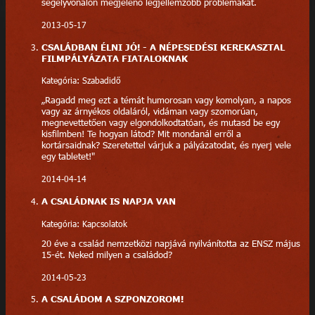
segélyvonalon megjelenő legjellemzőbb problémákat.
2013-05-17
CSALÁDBAN ÉLNI JÓ! - A NÉPESEDÉSI KEREKASZTAL
FILMPÁLYÁZATA FIATALOKNAK
Kategória: Szabadidő
„Ragadd meg ezt a témát humorosan vagy komolyan, a napos
vagy az árnyékos oldaláról, vidáman vagy szomorúan,
megnevettetően vagy elgondolkodtatóan, és mutasd be egy
kisfilmben! Te hogyan látod? Mit mondanál erről a
kortársaidnak? Szeretettel várjuk a pályázatodat, és nyerj vele
egy tabletet!"
2014-04-14
A CSALÁDNAK IS NAPJA VAN
Kategória: Kapcsolatok
20 éve a család nemzetközi napjává nyilvánította az ENSZ május
15-ét. Neked milyen a családod?
2014-05-23
A CSALÁDOM A SZPONZOROM!