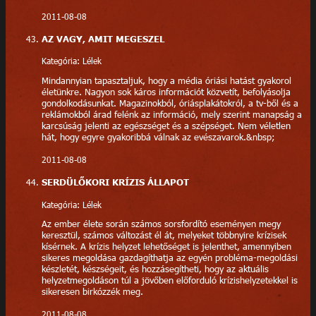
2011-08-08
AZ VAGY, AMIT MEGESZEL
Kategória: Lélek
Mindannyian tapasztaljuk, hogy a média óriási hatást gyakorol
életünkre. Nagyon sok káros információt közvetít, befolyásolja
gondolkodásunkat. Magazinokból, óriásplakátokról, a tv-ből és a
reklámokból árad felénk az információ, mely szerint manapság a
karcsúság jelenti az egészséget és a szépséget. Nem véletlen
hát, hogy egyre gyakoribbá válnak az evészavarok.&nbsp;
2011-08-08
SERDÜLŐKORI KRÍZIS ÁLLAPOT
Kategória: Lélek
Az ember élete során számos sorsfordító eseményen megy
keresztül, számos változást él át, melyeket többnyire krízisek
kísérnek. A krízis helyzet lehetőséget is jelenthet, amennyiben
sikeres megoldása gazdagíthatja az egyén probléma-megoldási
készletét, készségeit, és hozzásegítheti, hogy az aktuális
helyzetmegoldáson túl a jövőben előforduló krízishelyzetekkel is
sikeresen birkózzék meg.
2011-08-08