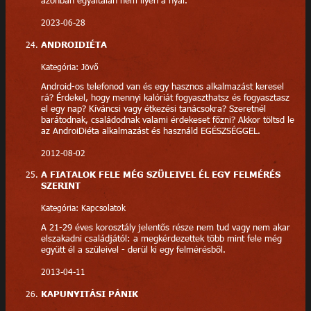
azonban egyáltalán nem ilyen a nyár.
2023-06-28
ANDROIDIÉTA
Kategória: Jövő
Android-os telefonod van és egy hasznos alkalmazást keresel
rá? Érdekel, hogy mennyi kalóriát fogyaszthatsz és fogyasztasz
el egy nap? Kíváncsi vagy étkezési tanácsokra? Szeretnél
barátodnak, családodnak valami érdekeset főzni? Akkor töltsd le
az AndroiDiéta alkalmazást és használd EGÉSZSÉGGEL.
2012-08-02
A FIATALOK FELE MÉG SZÜLEIVEL ÉL EGY FELMÉRÉS
SZERINT
Kategória: Kapcsolatok
A 21-29 éves korosztály jelentős része nem tud vagy nem akar
elszakadni családjától: a megkérdezettek több mint fele még
együtt él a szüleivel - derül ki egy felmérésből.
2013-04-11
KAPUNYITÁSI PÁNIK