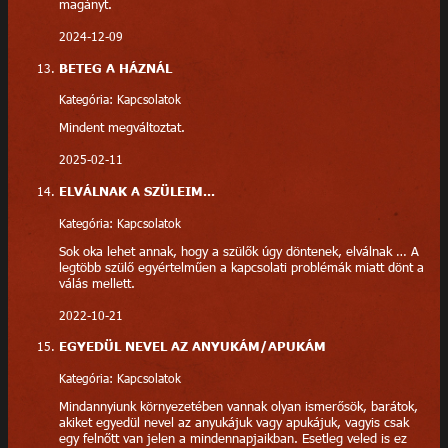
magányt.
2024-12-09
BETEG A HÁZNÁL
Kategória: Kapcsolatok
Mindent megváltoztat.
2025-02-11
ELVÁLNAK A SZÜLEIM...
Kategória: Kapcsolatok
Sok oka lehet annak, hogy a szülők úgy döntenek, elválnak … A
legtöbb szülő egyértelműen a kapcsolati problémák miatt dönt a
válás mellett.
2022-10-21
EGYEDÜL NEVEL AZ ANYUKÁM/APUKÁM
Kategória: Kapcsolatok
Mindannyiunk környezetében vannak olyan ismerősök, barátok,
akiket egyedül nevel az anyukájuk vagy apukájuk, vagyis csak
egy felnőtt van jelen a mindennapjaikban. Esetleg veled is ez