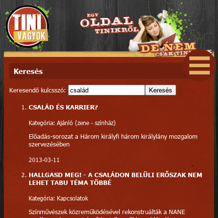
Keresés
Keresendő kulcsszó:
Keresés
CSALÁD ÉS KARRIER?
Kategória: Ajánló (zene - színház)
Előadás-sorozat a Három királyfi három királylány mozgalom
szervezésében
2013-03-11
HALLGASD MEG! - A CSALÁDON BELÜLI ERŐSZAK NEM
LEHET TABU TÉMA TÖBBÉ
Kategória: Kapcsolatok
Színművészek közreműködésével rekonstruálták a NANE