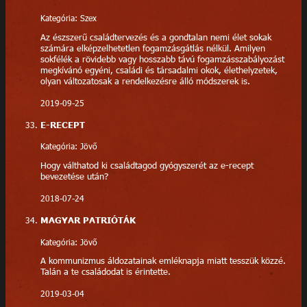
Kategória: Szex
Az észszerű családtervezés és a gondtalan nemi élet sokak
számára elképzelhetetlen fogamzásgátlás nélkül. Amilyen
sokfélék a rövidebb vagy hosszabb távú fogamzásszabályozást
megkívánó egyéni, családi és társadalmi okok, élethelyzetek,
olyan változatosak a rendelkezésre álló módszerek is.
2019-09-25
E-RECEPT
Kategória: Jövő
Hogy válthatod ki családtagod gyógyszerét az e-recept
bevezetése után?
2018-07-24
MAGYAR PATRIÓTÁK
Kategória: Jövő
A kommunizmus áldozatainak emléknapja miatt tesszük közzé.
Talán a te családodat is érintette.
2019-03-04