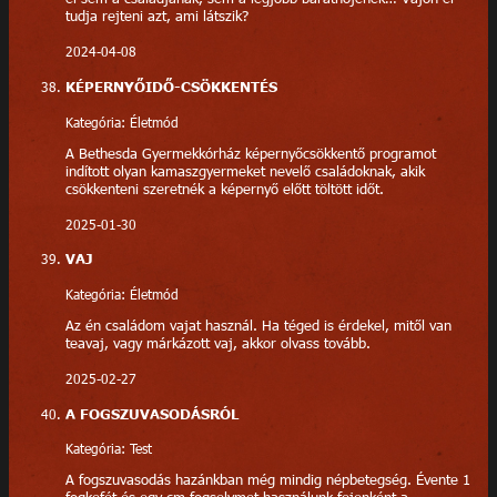
tudja rejteni azt, ami látszik?
2024-04-08
KÉPERNYŐIDŐ-CSÖKKENTÉS
Kategória: Életmód
A Bethesda Gyermekkórház képernyőcsökkentő programot
indított olyan kamaszgyermeket nevelő családoknak, akik
csökkenteni szeretnék a képernyő előtt töltött időt.
2025-01-30
VAJ
Kategória: Életmód
Az én családom vajat használ. Ha téged is érdekel, mitől van
teavaj, vagy márkázott vaj, akkor olvass tovább.
2025-02-27
A FOGSZUVASODÁSRÓL
Kategória: Test
A fogszuvasodás hazánkban még mindig népbetegség. Évente 1