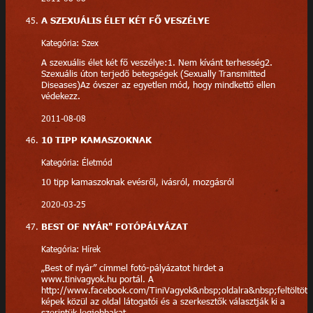
A SZEXUÁLIS ÉLET KÉT FŐ VESZÉLYE
Kategória: Szex
A szexuális élet két fő veszélye:1. Nem kívánt terhesség2.
Szexuális úton terjedő betegségek (Sexually Transmitted
Diseases)Az óvszer az egyetlen mód, hogy mindkettő ellen
védekezz.
2011-08-08
10 TIPP KAMASZOKNAK
Kategória: Életmód
10 tipp kamaszoknak evésről, ivásról, mozgásról
2020-03-25
BEST OF NYÁR" FOTÓPÁLYÁZAT
Kategória: Hírek
„Best of nyár” címmel fotó-pályázatot hirdet a
www.tinivagyok.hu portál. A
http://www.facebook.com/TiniVagyok&nbsp;oldalra&nbsp;feltöltött
képek közül az oldal látogatói és a szerkesztők választják ki a
szerintük legjobbakat.