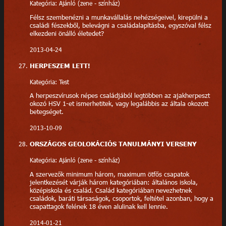
Kategória: Ajánló (zene - színház)
Félsz szembenézni a munkavállalás nehézségeivel, kirepülni a
családi fészekből, belevágni a családalapításba, egyszóval félsz
elkezdeni önálló életedet?
2013-04-24
HERPESZEM LETT!
Kategória: Test
A herpeszvírusok népes családjából legtöbben az ajakherpeszt
okozó HSV 1-et ismerhetitek, vagy legalábbis az általa okozott
betegséget.
2013-10-09
ORSZÁGOS GEOLOKÁCIÓS TANULMÁNYI VERSENY
Kategória: Ajánló (zene - színház)
A szervezők minimum három, maximum ötfős csapatok
jelentkezését várják három kategóriában: általános iskola,
középiskola és család. Család kategóriában nevezhetnek
családok, baráti társaságok, csoportok, feltétel azonban, hogy a
csapattagok felének 18 éven alulinak kell lennie.
2014-01-21