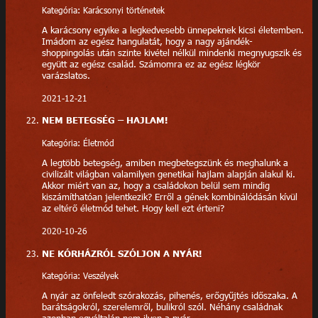
Kategória: Karácsonyi történetek
A karácsony egyike a legkedvesebb ünnepeknek kicsi életemben.
Imádom az egész hangulatát, hogy a nagy ajándék-
shoppingolás után szinte kivétel nélkül mindenki megnyugszik és
együtt az egész család. Számomra ez az egész légkör
varázslatos.
2021-12-21
NEM BETEGSÉG – HAJLAM!
Kategória: Életmód
A legtöbb betegség, amiben megbetegszünk és meghalunk a
civilizált világban valamilyen genetikai hajlam alapján alakul ki.
Akkor miért van az, hogy a családokon belül sem mindig
kiszámíthatóan jelentkezik? Erről a gének kombinálódásán kívül
az eltérő életmód tehet. Hogy kell ezt érteni?
2020-10-26
NE KÓRHÁZRÓL SZÓLJON A NYÁR!
Kategória: Veszélyek
A nyár az önfeledt szórakozás, pihenés, erőgyűjtés időszaka. A
barátságokról, szerelemről, bulikról szól. Néhány családnak