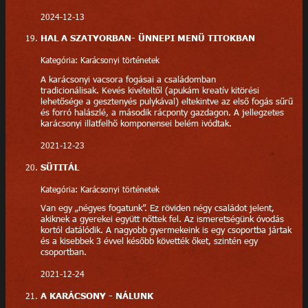
2024-12-13
HAL A SZATYORBAN- ÜNNEPI MENÜ TITOKBAN
Kategória: Karácsonyi történetek
A karácsonyi vacsora fogásai a családomban
tradicionálisak. Kevés kivételtől (apukám kreatív kitörési
lehetősége a gesztenyés pulykával) eltekintve az első fogás sűrű
és forró halászlé, a második rácponty gazdagon. A jellegzetes
karácsonyi illatfelhő komponensei belém ivódtak.
2021-12-23
SÜTITÁL
Kategória: Karácsonyi történetek
Van egy „négyes fogatunk”. Ez röviden négy családot jelent,
akiknek a gyerekei együtt nőttek fel. Az ismeretségünk óvodás
kortól datálódik. A nagyobb gyermekeink is egy csoportba jártak
és a kisebbek 3 évvel később követték őket, szintén egy
csoportban.
2021-12-24
A KARÁCSONY - NÁLUNK