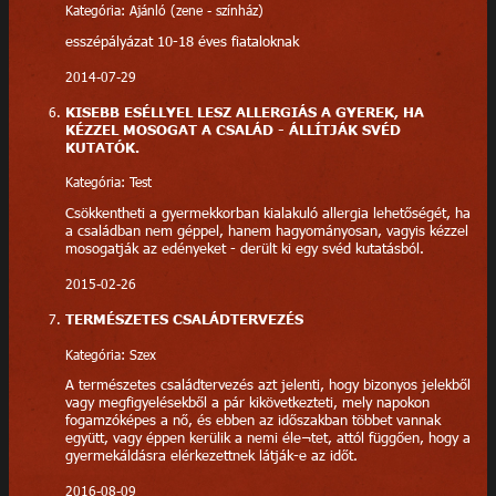
Kategória: Ajánló (zene - színház)
esszépályázat 10-18 éves fiataloknak
2014-07-29
KISEBB ESÉLLYEL LESZ ALLERGIÁS A GYEREK, HA
KÉZZEL MOSOGAT A CSALÁD - ÁLLÍTJÁK SVÉD
KUTATÓK.
Kategória: Test
Csökkentheti a gyermekkorban kialakuló allergia lehetőségét, ha
a családban nem géppel, hanem hagyományosan, vagyis kézzel
mosogatják az edényeket - derült ki egy svéd kutatásból.
2015-02-26
TERMÉSZETES CSALÁDTERVEZÉS
Kategória: Szex
A természetes családtervezés azt jelenti, hogy bizonyos jelekből
vagy megfigyelésekből a pár kikövetkezteti, mely napokon
fogamzóképes a nő, és ebben az időszakban többet vannak
együtt, vagy éppen kerülik a nemi éle¬tet, attól függően, hogy a
gyermekáldásra elérkezettnek látják-e az időt.
2016-08-09