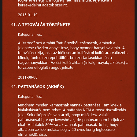
fogkefét és egy cm fogselymet használunk fejenként a
kereskedelmi adatok szerint.
2015-01-19
A TETOVÁLÁS TÖRTÉNETE
Kategória: Test
A "tattoo" szó a tahiti "tatu" szóból származik, aminek a
jelentése röviden annyit tesz, hogy nyomot hagyni valamin. A
tetoválás célja, oka az idők során kultúráról kultúrára változott.
Mindig fontos szerepet töltött be szertartásokban és a
hagyományokban. Az ősi kultúrákban (inkák, mayák, aztékok) a
törzsben elfoglalt rangot jelezte.
2011-08-08
PATTANÁSOK (AKNÉK)
Kategória: Test
Majdnem minden kamasznak vannak pattanásai, amiknek a
kialakulásáról nem tehet. A pattanás NEM a rossz tisztálkodás
jele. Sok elképzelés van arról, hogy mitől lesz valaki
pattanásosabb, vagy kevésbé az, de pontosan nem tudjuk az
okát. A fiatalok 80%-ának vannak pattanásai. Jó hír, hogy
általában az idő múlása segít: 20 éves korig legtöbbször
elmúlnak!&nbsp;