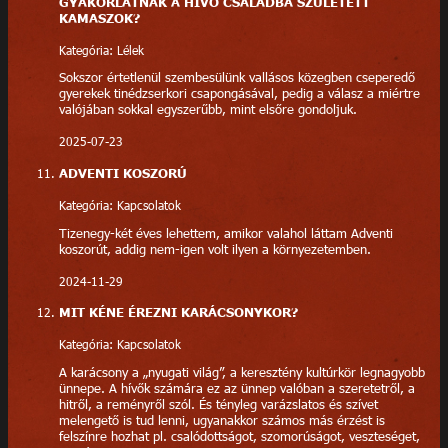
GYAKORLATNAK A HÍVŐ CSALÁDBA SZÜLETETT
KAMASZOK?
Kategória: Lélek
Sokszor értetlenül szembesülünk vallásos közegben cseperedő
gyerekek tinédzserkori csapongásával, pedig a válasz a miértre
valójában sokkal egyszerűbb, mint elsőre gondoljuk.
2025-07-23
ADVENTI KOSZORÚ
Kategória: Kapcsolatok
Tizenegy-két éves lehettem, amikor valahol láttam Adventi
koszorút, addig nem-igen volt ilyen a környezetemben.
2024-11-29
MIT KÉNE ÉREZNI KARÁCSONYKOR?
Kategória: Kapcsolatok
A karácsony a „nyugati világ”, a keresztény kultúrkör legnagyobb
ünnepe. A hívők számára ez az ünnep valóban a szeretetről, a
hitről, a reményről szól. És tényleg varázslatos és szívet
melengető is tud lenni, ugyanakkor számos más érzést is
felszínre hozhat pl. csalódottságot, szomorúságot, veszteséget,