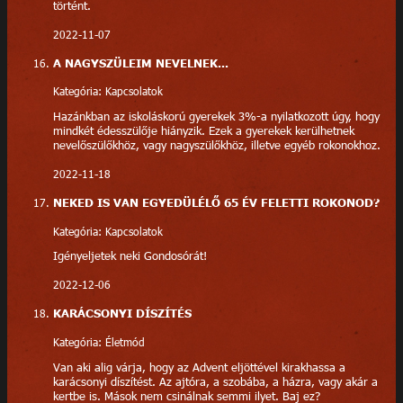
történt.
2022-11-07
A NAGYSZÜLEIM NEVELNEK...
Kategória: Kapcsolatok
Hazánkban az iskoláskorú gyerekek 3%-a nyilatkozott úgy, hogy
mindkét édesszülője hiányzik. Ezek a gyerekek kerülhetnek
nevelőszülőkhöz, vagy nagyszülőkhöz, illetve egyéb rokonokhoz.
2022-11-18
NEKED IS VAN EGYEDÜLÉLŐ 65 ÉV FELETTI ROKONOD?
Kategória: Kapcsolatok
Igényeljetek neki Gondosórát!
2022-12-06
KARÁCSONYI DÍSZÍTÉS
Kategória: Életmód
Van aki alig várja, hogy az Advent eljöttével kirakhassa a
karácsonyi díszítést. Az ajtóra, a szobába, a házra, vagy akár a
kertbe is. Mások nem csinálnak semmi ilyet. Baj ez?