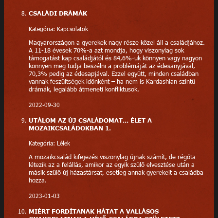
CSALÁDI DRÁMÁK
Kategória: Kapcsolatok
Magyarországon a gyerekek nagy része közel áll a családjához.
A 11-18 évesek 70%-a azt mondja, hogy viszonylag sok
támogatást kap családjától és 84,6%-uk könnyen vagy nagyon
könnyen meg tudja beszélni a problémáját az édesanyjával,
70,3% pedig az édesapjával. Ezzel együtt, minden családban
vannak feszültségek időnként – ha nem is Kardashian szintű
drámák, legalább átmeneti konfliktusok.
2022-09-30
UTÁLOM AZ ÚJ CSALÁDOMAT... ÉLET A
MOZAIKCSALÁDOKBAN 1.
Kategória: Lélek
A mozaikcsalád kifejezés viszonylag újnak számít, de régóta
létezik az a felállás, amikor az egyik szülő elvesztése után a
másik szülő új házastársat, esetleg annak gyerekeit a családba
hozza.
2023-01-03
MIÉRT FORDÍTANAK HÁTAT A VALLÁSOS