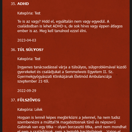
ADHD
Kategória: Test
Te is az vagy? Hidd el, egyáltalán nem vagy egyedül. A
családodban is lehet ADHD-s, de sok híres vagy éppen átlagos
ember is az. Meg kell tanulnod ezzel élni.
2023-04-03
TÚL SÚLYOS?
Kategória: Test
Ingyenes tanácsadással várja a túlsúlyos, súlyproblémával küzdő
gyerekeket és családjukat a Semmelweis Egyetem II. Sz.
Gyermekgyógyászati Klinikájának Életmód Ambulanciája
szeptember 21-től.
2022-09-29
FÜLSZÖVEG
Kategória: Lélek
Hogyan is lennél képes megbirkózni a jelennel, ha nem tudsz
szembenézni a múlttal?A magabiztosnak tűnő és népszerű
Gabinak van egy titka – olyan borzasztó titka, amit nem mondhat
el sem a családjának, sem a legjobb barátnőjének… Vajon el