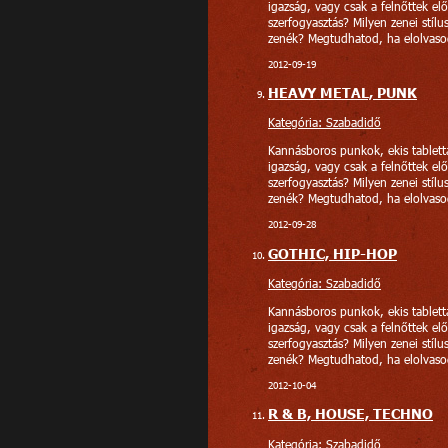
igazság, vagy csak a felnőttek elő
szerfogyasztás? Milyen zenei stíl
zenék? Megtudhatod, ha elolvasod 
2012-09-19
HEAVY METAL, PUNK
Kategória: Szabadidő
Kannásboros punkok, ekis tablet
igazság, vagy csak a felnőttek elő
szerfogyasztás? Milyen zenei stíl
zenék? Megtudhatod, ha elolvasod 
2012-09-28
GOTHIC, HIP-HOP
Kategória: Szabadidő
Kannásboros punkok, ekis tablet
igazság, vagy csak a felnőttek elő
szerfogyasztás? Milyen zenei stíl
zenék? Megtudhatod, ha elolvasod 
2012-10-04
R & B, HOUSE, TECHNO
Kategória: Szabadidő