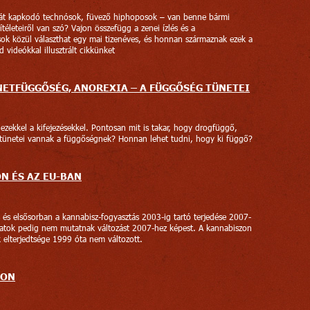
tát kapkodó technósok, füvező hiphoposok – van benne bármi
ítéleteiről van szó? Vajon összefügg a zenei ízlés és a
usok közül választhat egy mai tizenéves, és honnan származnak ezek a
videókkal illusztrált cikkünket
ETFÜGGŐSÉG, ANOREXIA – A FÜGGŐSÉG TÜNETEI
ezekkel a kifejezésekkel. Pontosan mit is takar, hogy drogfüggő,
 tünetei vannak a függőségnek? Honnan lehet tudni, hogy ki függő?
N ÉS AZ EU-BAN
s és elsősorban a kannabisz-fogyasztás 2003-ig tartó terjedése 2007-
datok pedig nem mutatnak változást 2007-hez képest. A kannabiszon
ak elterjedtsége 1999 óta nem változott.
CON