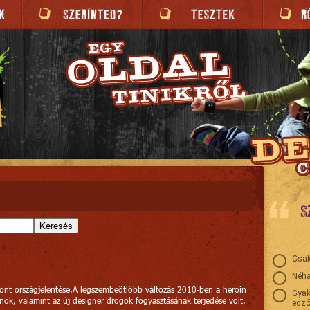
S
Keresés
Csak
Néha
ont országjelentése.A legszembeötlőbb változás 2010-ben a heroin
Gyak
nok, valamint az új designer drogok fogyasztásának terjedése volt.
edző