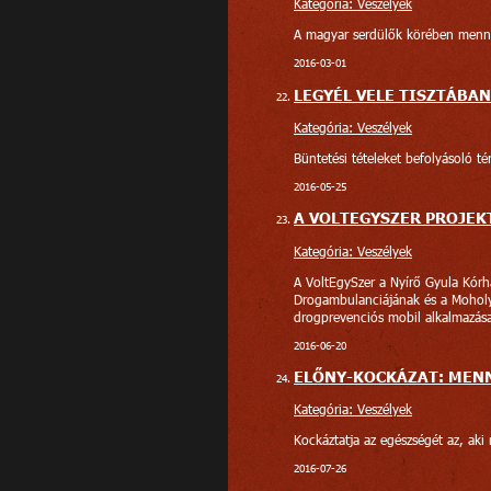
Kategória: Veszélyek
A magyar serdülők körében menny
2016-03-01
LEGYÉL VELE TISZTÁBAN
Kategória: Veszélyek
Büntetési tételeket befolyásoló t
2016-05-25
A VOLTEGYSZER PROJEK
Kategória: Veszélyek
A VoltEgySzer a Nyírő Gyula Kórhá
Drogambulanciájának és a Moholy
drogprevenciós mobil alkalmazás
2016-06-20
ELŐNY-KOCKÁZAT: MENN
Kategória: Veszélyek
Kockáztatja az egészségét az, aki
2016-07-26