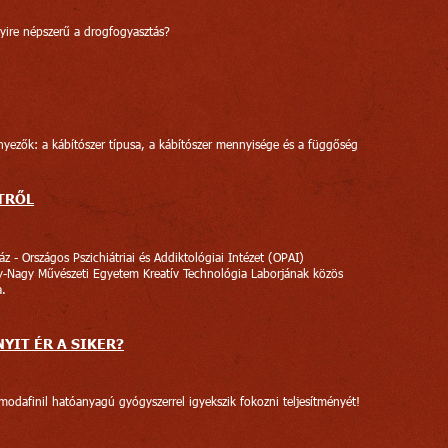
ire népszerű a drogfogyasztás?
ényezők: a kábítószer típusa, a kábítószer mennyisége és a függőség
TRŐL
z - Országos Pszichiátriai és Addiktológiai Intézet (OPAI)
-Nagy Művészeti Egyetem Kreatív Technológia Laborjának közös
a.
YIT ÉR A SIKER?
 modafinil hatóanyagú gyógyszerrel igyekszik fokozni teljesítményét!