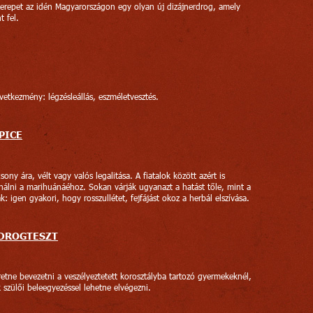
szerepet az idén Magyarországon egy olyan új dizájnerdrog, amely
 fel.
vetkezmény: légzésleállás, eszméletvesztés.
PICE
ony ára, vélt vagy valós legalitása. A fiatalok között azért is
nálni a marihuánáéhoz. Sokan várják ugyanazt a hatást tőle, mint a
k: igen gyakori, hogy rosszullétet, fejfájást okoz a herbál elszívása.
 DROGTESZT
retne bevezetni a veszélyeztetett korosztályba tartozó gyermekeknél,
szülői beleegyezéssel lehetne elvégezni.