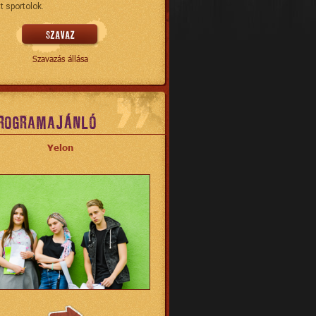
t sportolok.
Szavazás állása
ROGRAMAJÁNLÓ
Yelon