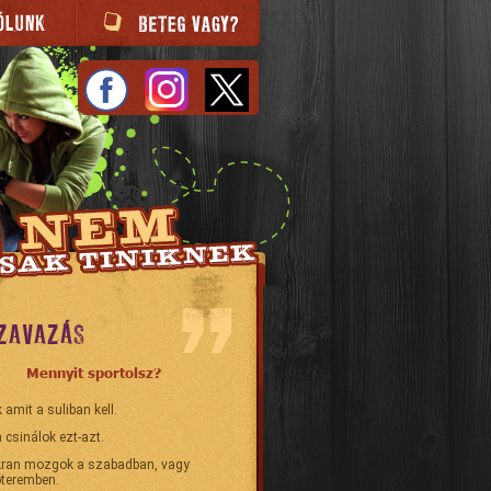
ZAVAZÁS
Mennyit sportolsz?
 amit a suliban kell.
 csinálok ezt-azt.
ran mozgok a szabadban, vagy
teremben.