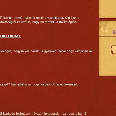
" készült interjú második részét olvashatjátok. Szó lesz a
ytalanságról és arról is, hogy mi történik a toxikológián.
K
DOKTORRAL
xikológus, hogyan kell nevelni a gyereket, illetve hogy valójában ők
cstasy-t? Számíthatsz rá, hogy károsodott az emlékezeted.
tát kapkodó technósok, füvező hiphoposok – van benne bármi