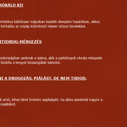
RÓBÁLD KI!
intetikus kábítószer májusban kezdett elterjedni hazánkban, ekkor,
 kórházba az ország különböző részein súlyos tünetekkel.
ARTIDROG-MÉRGEZÉS
yelországban azoknak a száma, akik a partidrogok okozta mérgezés
közölte a lengyel közszolgálati televízió.
I A DROGOZÁS, PIÁLÁST, DE NEM TUDOD,
arról, kihez lehet fordulni segítségért, ha abba szeretnéd hagyni a
csejátékot.