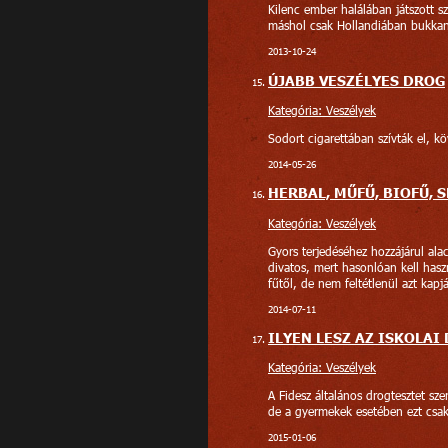
Kilenc ember halálában játszott 
máshol csak Hollandiában bukkant
2013-10-24
ÚJABB VESZÉLYES DROG
Kategória: Veszélyek
Sodort cigarettában szívták el, kö
2014-05-26
HERBAL, MŰFŰ, BIOFŰ, S
Kategória: Veszélyek
Gyors terjedéséhez hozzájárul alacs
divatos, mert hasonlóan kell hasz
fűtől, de nem feltétlenül azt kapjá
2014-07-11
ILYEN LESZ AZ ISKOLAI
Kategória: Veszélyek
A Fidesz általános drogtesztet sze
de a gyermekek esetében ezt csak 
2015-01-06