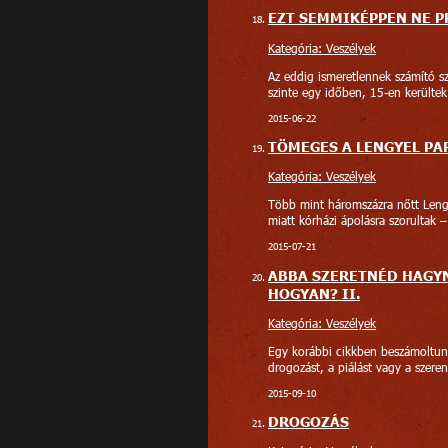
EZT SEMMIKÉPPEN NE P
Kategória: Veszélyek
Az eddig ismeretlennek számító sz
szinte egy időben, 15-en kerültek
2015-06-22
TÖMEGES A LENGYEL P
Kategória: Veszélyek
Több mint háromszázra nőtt Leng
miatt kórházi ápolásra szorultak – 
2015-07-21
ABBA SZERETNÉD HAGYN
HOGYAN? II.
Kategória: Veszélyek
Egy korábbi cikkben beszámoltunk 
drogozást, a piálást vagy a szeren
2015-09-10
DROGOZÁS