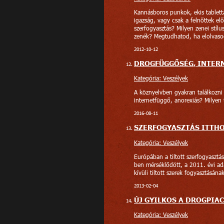
Kannásboros punkok, ekis tablet
igazság, vagy csak a felnőttek elő
szerfogyasztás? Milyen zenei stíl
zenék? Megtudhatod, ha elolvasod 
2012-10-12
DROGFÜGGŐSÉG, INTERN
Kategória: Veszélyek
A köznyelvben gyakran találkozni 
internetfüggő, anorexiás? Milyen
2016-08-11
SZERFOGYASZTÁS ITTHO
Kategória: Veszélyek
Európában a tiltott szerfogyasztá
ben mérséklődött, a 2011. évi a
kívüli tiltott szerek fogyasztásán
2013-02-04
ÚJ GYILKOS A DROGPIA
Kategória: Veszélyek