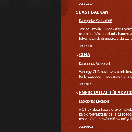
2011-11-14
EAST BALKÁN
Kategória: Szabadidő
Tasnádi István – Vidovszky Györg
rekonstruálása a célunk, hanem a
folyamatának dramatikus ábrázolá
2011-12-09
GINA
Kategória: Veszélyek
Van egy GHB nevű szer, színtelen,
bárki szabadon megvásárolhatja b
2012-01-10
ENERGIAITAL TÚLADAG
Kategória: Életmód
A 18 év alatti fiatalok, gyermeke
italok fogyasztásához, a túladago
rosszullétről beszámoló személyek 
2012-02-16