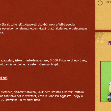
Soka
y (talált történet)…Kegyeleti okokból nem a WB-tragédia
z egyesben jól elemezhetően kitapintható általános. A belecsúszás
sa.
P
 szagtalan, íztelen, festéklemosó szer, 3 000 Ft-ba kerül egy üveg,
oltban és rendelheti a neten. Ginának hívják.
OLÁS
k esetében, valamint azoknál, akik nem szoktak a koffein tartalmú
lás akár halálhoz is vezethet, ezért különösen aggasztó, hogy a
77 százaléka 18 év alatti fiatal