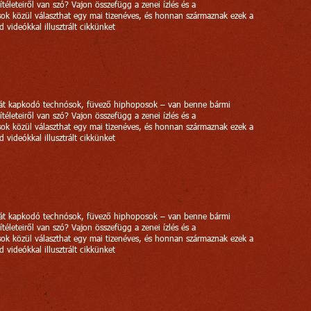
ítéleteiről van szó? Vajon összefügg a zenei ízlés és a
usok közül választhat egy mai tizenéves, és honnan származnak ezek a
videókkal illusztrált cikkünket
tát kapkodó technósok, füvező hiphoposok – van benne bármi
ítéleteiről van szó? Vajon összefügg a zenei ízlés és a
usok közül választhat egy mai tizenéves, és honnan származnak ezek a
videókkal illusztrált cikkünket
tát kapkodó technósok, füvező hiphoposok – van benne bármi
ítéleteiről van szó? Vajon összefügg a zenei ízlés és a
usok közül választhat egy mai tizenéves, és honnan származnak ezek a
videókkal illusztrált cikkünket