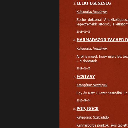
LELKI EGÉSZSÉG
Kategória: Veszélyek
Zacher doktorral "A toxikológussal
legextrémebb sztoriról, a létbizon
2015-01-01
HARMADSZOR ZACHER 
Kategória: Veszélyek
Arról is mesél, hogy miért lett to
– ti döntötök.
2015-01-02
ECSTASY
Kategória: Veszélyek
Egy év alatt 10-szer használtál E
2012-09-04
POP, ROCK
Kategória: Szabadidő
Kannásboros punkok, ekis tablet