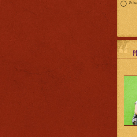
Soka
P