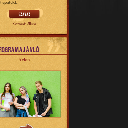
t sportolok.
Szavazás állása
ROGRAMAJÁNLÓ
Yelon