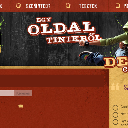
S
Keresés
Csak
Néha
Gyak
edző