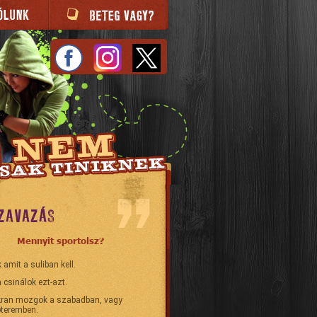
ZAVAZÁS
Mennyit sportolsz?
 amit a suliban kell.
 csinálok ezt-azt.
ran mozgok a szabadban, vagy
teremben.