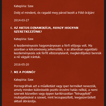
Kategória: Szex
Dobj el mindent, és ragadd meg párod kezét a Föld óráján!
2014-03-27
AZ AKTUS DINAMIKÁJA, AVAGY HOGYAN
SZERETKEZZÜNK?
Kategória: Szex
A kezdeményezés hagyományosan a férfi előjoga volt. Ma
azonban a kölcsönösség jellemzőbb, s az állandóan egyoldalú
kezdeményezés sok férfit elbizonytalanít, megkérdőjelezi bennük
a nő vágyát irántuk.
2016-05-20
MI A PORNÓ?
Kategória: Szex
Pornográfnak azt a műalkotást vagy ipari terméket nevezzük,
amely minden különösebb pozitív érzelmi hatás nélkül, a nemi
szervek közvetlen vagy éppen karikírozottan "felnagyított"
mutogatásával a szexet, mint lecsupaszított, leegyszerűsített
aktust ábrázolja.