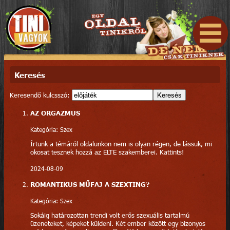
Keresés
Keresendő kulcsszó:
Keresés
AZ ORGAZMUS
Kategória: Szex
Írtunk a témáról oldalunkon nem is olyan régen, de lássuk, mi
okosat tesznek hozzá az ELTE szakemberei. Kattints!
2024-08-09
ROMANTIKUS MŰFAJ A SZEXTING?
Kategória: Szex
Sokáig határozottan trendi volt erős szexuális tartalmú
üzeneteket, képeket küldeni. Két ember között egy bizonyos