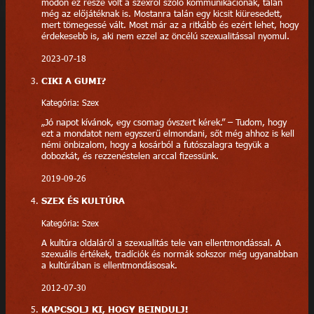
módon ez része volt a szexről szóló kommunikációnak, talán
még az előjátéknak is. Mostanra talán egy kicsit kiüresedett,
mert tömegessé vált. Most már az a ritkább és ezért lehet, hogy
érdekesebb is, aki nem ezzel az öncélú szexualitással nyomul.
2023-07-18
CIKI A GUMI?
Kategória: Szex
„Jó napot kívánok, egy csomag óvszert kérek.” – Tudom, hogy
ezt a mondatot nem egyszerű elmondani, sőt még ahhoz is kell
némi önbizalom, hogy a kosárból a futószalagra tegyük a
dobozkát, és rezzenéstelen arccal fizessünk.
2019-09-26
SZEX ÉS KULTÚRA
Kategória: Szex
A kultúra oldaláról a szexualitás tele van ellentmondással. A
szexuális értékek, tradíciók és normák sokszor még ugyanabban
a kultúrában is ellentmondásosak.
2012-07-30
KAPCSOLJ KI, HOGY BEINDULJ!