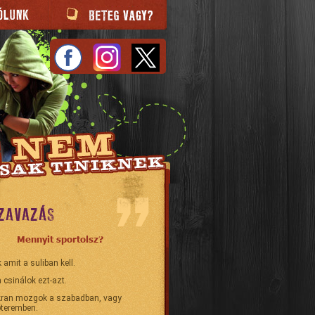
ZAVAZÁS
Mennyit sportolsz?
 amit a suliban kell.
 csinálok ezt-azt.
ran mozgok a szabadban, vagy
teremben.