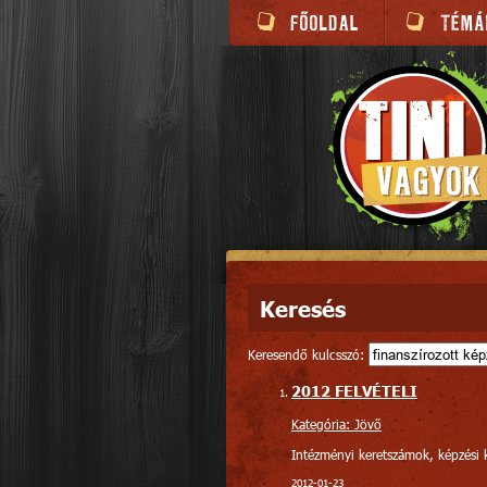
Keresés
Keresendő kulcsszó:
2012 FELVÉTELI
Kategória: Jövő
Intézményi keretszámok, képzési k
2012-01-23