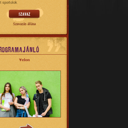
t sportolok.
Szavazás állása
ROGRAMAJÁNLÓ
Yelon