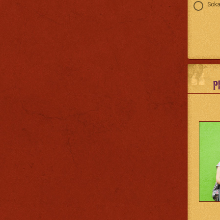
Soka
P