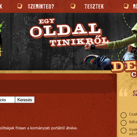
S
Keresés
Csak
Néha
öltségek frissen a kormányzati portálról átvéve.
Gyak
edző