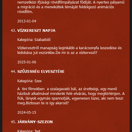
nemzetközi ifjúsági rövidfilmpályázat fődíját. A nyertes pályamű
a migráció és a menekültek témáját feldolgozó animációs
rövidfilm.
2013-01-04
VÍZKERESZT NAPJA
Kategória: Szabadidő
Vízkeresztről manapság leginkább a karácsonyfa leszedése és
kidobása jut eszünkbe.De mi is az a vízkereszt?
2025-01-06
SZŰZESSÉG ELVESZTÉSE
Kategória: Szex
A tini filmekben a szalagavató bál, az érettségi, egy menő
házibuli alkalmával mindenki felé elvárás, hogy megtörténjen. A
fiúk, lányok egymás spannolják, egyenesen lúzer, aki nem teszi
meg.Biztosan te is így akarod?
2024-05-15
JÁRVÁNY-SZEZON
Kategória: Test