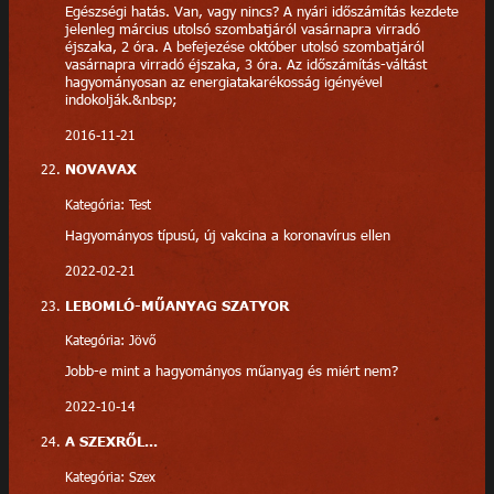
Egészségi hatás. Van, vagy nincs? A nyári időszámítás kezdete
jelenleg március utolsó szombatjáról vasárnapra virradó
éjszaka, 2 óra. A befejezése október utolsó szombatjáról
vasárnapra virradó éjszaka, 3 óra. Az időszámítás-váltást
hagyományosan az energiatakarékosság igényével
indokolják.&nbsp;
2016-11-21
NOVAVAX
Kategória: Test
Hagyományos típusú, új vakcina a koronavírus ellen
2022-02-21
LEBOMLÓ-MŰANYAG SZATYOR
Kategória: Jövő
Jobb-e mint a hagyományos műanyag és miért nem?
2022-10-14
A SZEXRŐL...
Kategória: Szex