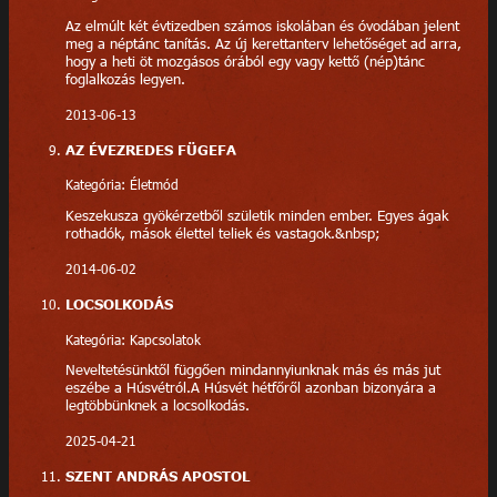
Az elmúlt két évtizedben számos iskolában és óvodában jelent
meg a néptánc tanítás. Az új kerettanterv lehetőséget ad arra,
hogy a heti öt mozgásos órából egy vagy kettő (nép)tánc
foglalkozás legyen.
2013-06-13
AZ ÉVEZREDES FÜGEFA
Kategória: Életmód
Keszekusza gyökérzetből születik minden ember. Egyes ágak
rothadók, mások élettel teliek és vastagok.&nbsp;
2014-06-02
LOCSOLKODÁS
Kategória: Kapcsolatok
Neveltetésünktől függően mindannyiunknak más és más jut
eszébe a Húsvétról.A Húsvét hétfőről azonban bizonyára a
legtöbbünknek a locsolkodás.
2025-04-21
SZENT ANDRÁS APOSTOL