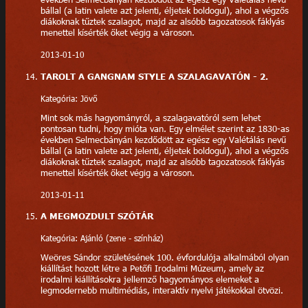
bállal (a latin valete azt jelenti, éljetek boldogul), ahol a végzős
diákoknak tűztek szalagot, majd az alsóbb tagozatosok fáklyás
menettel kísérték őket végig a városon.
2013-01-10
TAROLT A GANGNAM STYLE A SZALAGAVATÓN - 2.
Kategória: Jövő
Mint sok más hagyományról, a szalagavatóról sem lehet
pontosan tudni, hogy mióta van. Egy elmélet szerint az 1830-as
években Selmecbányán kezdődött az egész egy Valétálás nevű
bállal (a latin valete azt jelenti, éljetek boldogul), ahol a végzős
diákoknak tűztek szalagot, majd az alsóbb tagozatosok fáklyás
menettel kísérték őket végig a városon.
2013-01-11
A MEGMOZDULT SZÓTÁR
Kategória: Ajánló (zene - színház)
Weöres Sándor születésének 100. évfordulója alkalmából olyan
kiállítást hozott létre a Petőfi Irodalmi Múzeum, amely az
irodalmi kiállításokra jellemző hagyományos elemeket a
legmodernebb multimédiás, interaktív nyelvi játékokkal ötvözi.