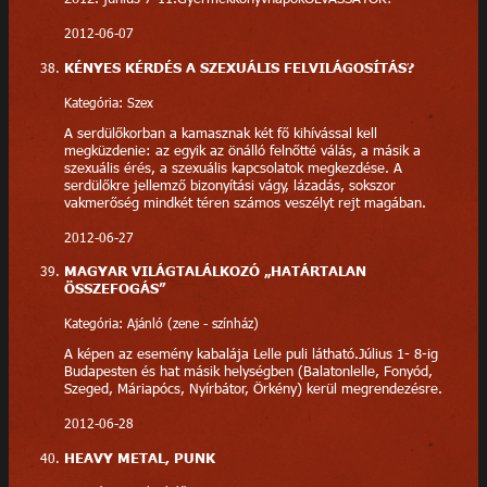
2012-06-07
KÉNYES KÉRDÉS A SZEXUÁLIS FELVILÁGOSÍTÁS?
Kategória: Szex
A serdülőkorban a kamasznak két fő kihívással kell
megküzdenie: az egyik az önálló felnőtté válás, a másik a
szexuális érés, a szexuális kapcsolatok megkezdése. A
serdülőkre jellemző bizonyítási vágy, lázadás, sokszor
vakmerőség mindkét téren számos veszélyt rejt magában.
2012-06-27
MAGYAR VILÁGTALÁLKOZÓ „HATÁRTALAN
ÖSSZEFOGÁS”
Kategória: Ajánló (zene - színház)
A képen az esemény kabalája Lelle puli látható.Július 1- 8-ig
Budapesten és hat másik helységben (Balatonlelle, Fonyód,
Szeged, Máriapócs, Nyírbátor, Örkény) kerül megrendezésre.
2012-06-28
HEAVY METAL, PUNK