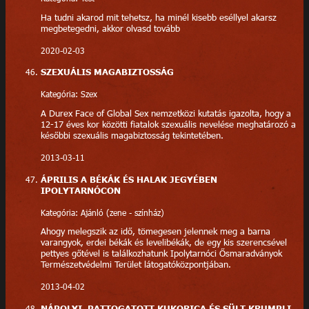
Ha tudni akarod mit tehetsz, ha minél kisebb eséllyel akarsz
megbetegedni, akkor olvasd tovább
2020-02-03
SZEXUÁLIS MAGABIZTOSSÁG
Kategória: Szex
A Durex Face of Global Sex nemzetközi kutatás igazolta, hogy a
12-17 éves kor közötti fiatalok szexuális nevelése meghatározó a
későbbi szexuális magabiztosság tekintetében.
2013-03-11
ÁPRILIS A BÉKÁK ÉS HALAK JEGYÉBEN
IPOLYTARNÓCON
Kategória: Ajánló (zene - színház)
Ahogy melegszik az idő, tömegesen jelennek meg a barna
varangyok, erdei békák és levelibékák, de egy kis szerencsével
pettyes gőtével is találkozhatunk Ipolytarnóci Ősmaradványok
Természetvédelmi Terület látogatóközpontjában.
2013-04-02
NÁPOLYI, PATTOGATOTT KUKORICA ÉS SÜLT KRUMPLI