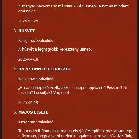
A magyar hagyomány március 25-én ünnepli a nőt és mindent,
ami nőies.
2025-03-25
HÚSVÉT
Kategória: Szabadidő
A húsvét a legnagyobb keresztény ünnep.
2025-04-18
HA AZ ÜNNEP ELÉRKEZIK
Kategória: Szabadidő
„Ha az ünnep elérkezik, akkor ünnepelj egészen.” Fessem? Ne
fessem? Locsoljak? Vagy ne?
2025-04-19
MÁJUS ELSEJE
Kategória: Szabadidő
Te tudod mit ünneplünk május elsején?Megdöbbenve láttam egy
műsorban, hogy az embereknek fogalmuk sem volt róla.Nekünk,