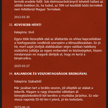
termék eredete felől. Sok élelmiszerbotrányról lehetett hallani az
utóbbi években.Jó, ha tudod, az 599-cel kezdődő kódú termékek
nem feltétlenül Magyar Termékek.
2012-03-30
KEVESEBB HÚST!
Kategória: Jövő
Egyre több bizonyíték utal az állattartás és ehhez kapcsolódóan
a húsfogyasztás rendkívüli szerepére a klímaváltozásban. Ez jó
hír, mert saját jövőjük alakításában végre valóban hatékony
eszközhöz juttatja az egyes embereket és közösségeket, hiszen
mindannyian mi magunk döntjük el, hogy mi kerül a
tányérunkra.
2025-03-27
KALANDOK ÉS VISZONTAGSÁGOK BRINGÁVAL
Kategória: Szabadidő
Már javában tart a biciklis szezon, jól ellepték az utakat a
tekerők. Magam is nagy élvezettel váltottam át
tömegközlekedésről két kerékre a munkába járáshoz. Ez oda-
vissza naponta 55-60 km-t jelent, jó kis testedzés.
2025-06-16