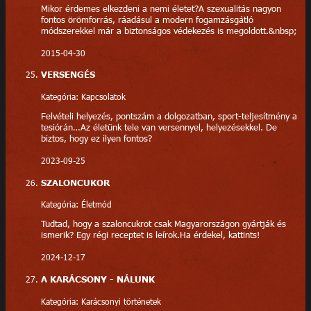
Mikor érdemes elkezdeni a nemi életet?A szexualitás nagyon
fontos örömforrás, ráadásul a modern fogamzásgátló
módszerekkel már a biztonságos védekezés is megoldott.&nbsp;
2015-04-30
VERSENGÉS
Kategória: Kapcsolatok
Felvételi helyezés, pontszám a dolgozatban, sport-teljesítmény a
tesiórán…Az életünk tele van versennyel, helyezésekkel. De
biztos, hogy ez ilyen fontos?
2023-09-25
SZALONCUKOR
Kategória: Életmód
Tudtad, hogy a szaloncukrot csak Magyarországon gyártják és
ismerik? Egy régi receptet is leírok.Ha érdekel, kattints!
2024-12-17
A KARÁCSONY - NÁLUNK
Kategória: Karácsonyi történetek