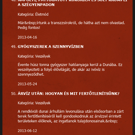
A SZÉGYENPADON
Kategória: Életmód
Már&nbsp;írtunk a transzzsírokról, de hátha azt nem olvastad.
Pedig fontos!
2013-04-16
GYÓGYSZEREK A SZENNYVÍZBEN
Kategória: Veszélyek
Évente húsz tonna gyógyszer hatóanyaga kerül a Dunába. Ez
veszélyezteti a folyó élővilágát, de akár az ivóvíz is
szennyeződhet.
2013-05-24
ÁRVÍZ UTÁN: HOGYAN ÉS MIT FERTŐTLENÍTSÜNK?
Kategória: Veszélyek
A rendkívüli dunai árhullám levonulása után elsősorban a zárt
terek fertőtlenítéséről kell gondoskodniuk az árvízzel érintett
területeken élőknek, az ingatlanok tulajdonosainak.&nbsp;
2013-06-12