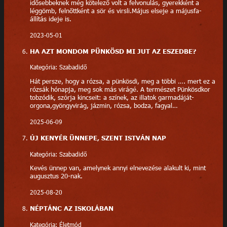
idősebbeknek még kötelező volt a felvonulás, gyerekként a
léggömb, felnőttként a sör és virsli.Május elseje a májusfa-
állítás ideje is.
2023-05-01
HA AZT MONDOM PÜNKÖSD MI JUT AZ ESZEDBE?
Kategória: Szabadidő
Hát persze, hogy a rózsa, a pünkösdi, meg a többi …. mert ez a
rózsák hónapja, meg sok más virágé. A természet Pünkösdkor
tobzódik, szórja kincseit: a színek, az illatok garmadáját-
orgona,gyöngyvirág, jázmin, rózsa, bodza, fagyal…
2025-06-09
ÚJ KENYÉR ÜNNEPE, SZENT ISTVÁN NAP
Kategória: Szabadidő
Kevés ünnep van, amelynek annyi elnevezése alakult ki, mint
augusztus 20-nak.
2025-08-20
NÉPTÁNC AZ ISKOLÁBAN
Kategória: Életmód