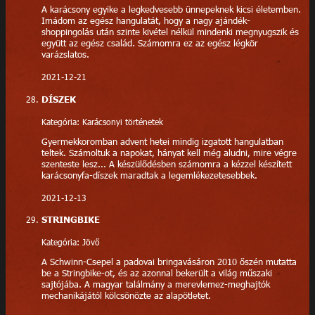
A karácsony egyike a legkedvesebb ünnepeknek kicsi életemben.
Imádom az egész hangulatát, hogy a nagy ajándék-
shoppingolás után szinte kivétel nélkül mindenki megnyugszik és
együtt az egész család. Számomra ez az egész légkör
varázslatos.
2021-12-21
DÍSZEK
Kategória: Karácsonyi történetek
Gyermekkoromban advent hetei mindig izgatott hangulatban
teltek. Számoltuk a napokat, hányat kell még aludni, mire végre
szenteste lesz... A készülődésben számomra a kézzel készített
karácsonyfa-díszek maradtak a legemlékezetesebbek.
2021-12-13
STRINGBIKE
Kategória: Jövő
A Schwinn-Csepel a padovai bringavásáron 2010 őszén mutatta
be a Stringbike-ot, és az azonnal bekerült a világ műszaki
sajtójába. A magyar találmány a merevlemez-meghajtók
mechanikájától kölcsönözte az alapötletet.