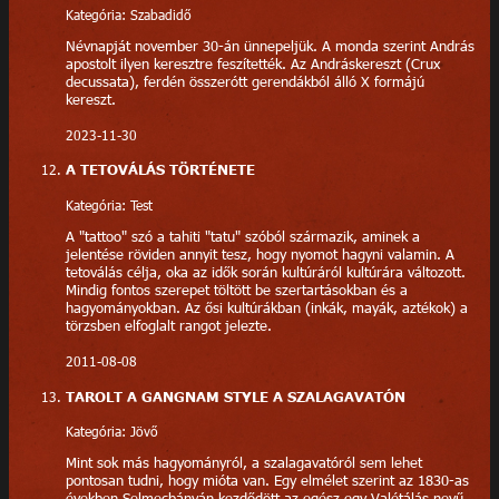
Kategória: Szabadidő
Névnapját november 30-án ünnepeljük. A monda szerint András
apostolt ilyen keresztre feszítették. Az Andráskereszt (Crux
decussata), ferdén összerótt gerendákból álló X formájú
kereszt.
2023-11-30
A TETOVÁLÁS TÖRTÉNETE
Kategória: Test
A "tattoo" szó a tahiti "tatu" szóból származik, aminek a
jelentése röviden annyit tesz, hogy nyomot hagyni valamin. A
tetoválás célja, oka az idők során kultúráról kultúrára változott.
Mindig fontos szerepet töltött be szertartásokban és a
hagyományokban. Az ősi kultúrákban (inkák, mayák, aztékok) a
törzsben elfoglalt rangot jelezte.
2011-08-08
TAROLT A GANGNAM STYLE A SZALAGAVATÓN
Kategória: Jövő
Mint sok más hagyományról, a szalagavatóról sem lehet
pontosan tudni, hogy mióta van. Egy elmélet szerint az 1830-as
években Selmecbányán kezdődött az egész egy Valétálás nevű