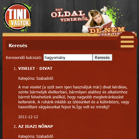
Keresés
Keresendő kulcsszó:
Keresés
VISELET - DIVAT
Kategória: Szabadidő
A mai viselet (a szót sem igen használjuk már) divat kérdése,
szinte bármelyik életkorban, bármilyen alakhoz és alkalomhoz
bármit felvehetünk anélkül, hogy nagyobb megbotránkozást
keltenénk. A ruhánk inkább az ízlésünket és a különbözni, vagy
hasonlítani vágyásunkat fejezi ki.Így volt ez mindig?
2011-12-12
AZ IGAZI NŐNAP
Kategória: Szabadidő