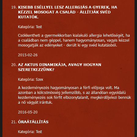
KISEBB ESÉLLYEL LESZ ALLERGIÁS A GYEREK, HA
KÉZZEL MOSOGAT A CSALÁD - ÁLLÍTJÁK SVÉD
KUTATÓK.
Kategória: Test
Csökkentheti a gyermekkorban kialakuló allergia lehetőségét, ha
a családban nem géppel, hanem hagyományosan, vagyis kézzel
mosogatják az edényeket - derült ki egy svéd kutatásból.
2015-02-26
AZ AKTUS DINAMIKÁJA, AVAGY HOGYAN
SZERETKEZZÜNK?
Kategória: Szex
A kezdeményezés hagyományosan a férfi előjoga volt. Ma
azonban a kölcsönösség jellemzőbb, s az állandóan egyoldalú
kezdeményezés sok férfit elbizonytalanít, megkérdőjelezi bennük
a nő vágyát irántuk.
2016-05-20
ÓRAÁTÁLLÍTÁS
Kategória: Test