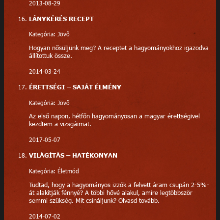
2013-08-29
LÁNYKÉRÉS RECEPT
Kategória: Jövő
Hogyan nősüljünk meg? A receptet a hagyományokhoz igazodva
állítottuk össze.
2014-03-24
ÉRETTSÉGI – SAJÁT ÉLMÉNY
Kategória: Jövő
Az első napon, hétfőn hagyományosan a magyar érettségivel
kezdtem a vizsgáimat.
2017-05-07
VILÁGÍTÁS – HATÉKONYAN
Kategória: Életmód
Tudtad, hogy a hagyományos izzók a felvett áram csupán 2-5%-
át alakítják fénnyé? A többi hővé alakul, amire legtöbbször
semmi szükség. Mit csináljunk? Olvasd tovább.
2014-07-02