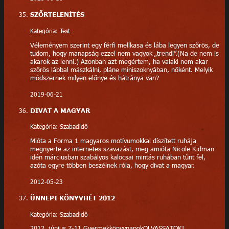
SZŐRTELENÍTÉS
Kategória: Test
Véleményem szerint egy férfi mellkasa és lába legyen szőrös, de
tudom, hogy manapság ezzel nem vagyok „trendi”.(Na de nem is
akarok az lenni.) Azonban azt megértem, ha valaki nem akar
szőrös lábbal mászkálni, pláne miniszoknyában, nőként. Melyik
módszernek milyen előnye és hátránya van?
2019-06-21
DIVAT A MAGYAR
Kategória: Szabadidő
Mióta a Forma 1 magyaros motívumokkal díszített ruhája
megnyerte az internetes szavazást, meg amióta Nicole Kidman
idén márciusban szabályos kalocsai mintás ruhában tűnt fel,
azóta egyre többen beszélnek róla, hogy divat a magyar.
2012-05-23
ÜNNEPI KÖNYVHÉT 2012
Kategória: Szabadidő
2012. június 7-11.GyermekkönyvnapokOLVASSATOK!