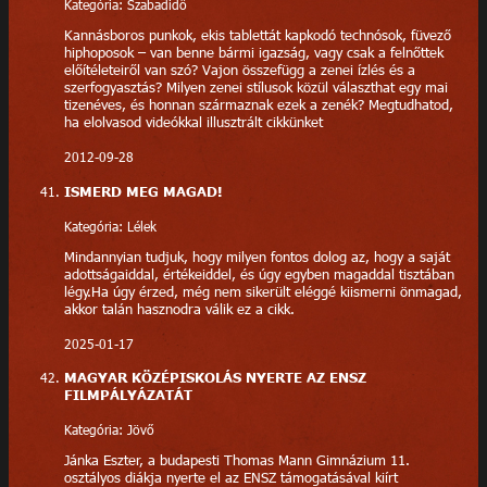
Kategória: Szabadidő
Kannásboros punkok, ekis tablettát kapkodó technósok, füvező
hiphoposok – van benne bármi igazság, vagy csak a felnőttek
előítéleteiről van szó? Vajon összefügg a zenei ízlés és a
szerfogyasztás? Milyen zenei stílusok közül választhat egy mai
tizenéves, és honnan származnak ezek a zenék? Megtudhatod,
ha elolvasod videókkal illusztrált cikkünket
2012-09-28
ISMERD MEG MAGAD!
Kategória: Lélek
Mindannyian tudjuk, hogy milyen fontos dolog az, hogy a saját
adottságaiddal, értékeiddel, és úgy egyben magaddal tisztában
légy.Ha úgy érzed, még nem sikerült eléggé kiismerni önmagad,
akkor talán hasznodra válik ez a cikk.
2025-01-17
MAGYAR KÖZÉPISKOLÁS NYERTE AZ ENSZ
FILMPÁLYÁZATÁT
Kategória: Jövő
Jánka Eszter, a budapesti Thomas Mann Gimnázium 11.
osztályos diákja nyerte el az ENSZ támogatásával kiírt