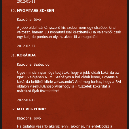
2012-01-11
NYOMTASS 3D-BEN
Kategória: Jövő
A jobb oldali sárkányszerű kis szobor nem egy olcsóbb, kínai
változat, hanem 3D nyomtatással készítették.Ha valamiből csak
egy kell, de pontosan olyan, akkor itt a megoldás!
2012-02-27
KOKÁRDA
Kategória: Szabadidő
Ugye mindannyian úgy tudjátok, hogy a jobb oldali kokárda az
igazi? Valójában NEM. Szabályos a bal oldali lenne, ugyanis a
kokárda belülről kifelé „olvasandó”. Ami még fontos, hogy a BAL
oldalon viseljük.&nbsp;Akárhogy is – tűzzetek kokárdát a
márciusi ifjak tiszteletére!
2022-03-15
MIT VEGYÜNK?
Kategória: Jövő
Ha tudatos vásárló akarsz lenni, akkor jó, ha érdeklődsz a