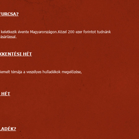
FURCSA?
k keletkezik évente Magyarországon.Közel 200 ezer forintot tudnánk
ásárlással.
KKENTÉSI HÉT
emelt témája a veszélyes hulladékok megelőzése,
 HÉT
LADÉK?