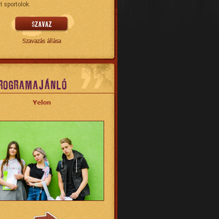
t sportolok.
Szavazás állása
ROGRAMAJÁNLÓ
Yelon