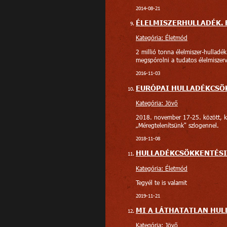
2014-08-21
ÉLELMISZERHULLADÉK. 
Kategória: Életmód
2 millió tonna élelmiszer-hulladé
megspórolni a tudatos élelmiszerv
2016-11-03
EURÓPAI HULLADÉKCSÖ
Kategória: Jövő
2018. november 17-25. között, ki
„Méregtelenítsünk" szlogennel.
2018-11-08
HULLADÉKCSÖKKENTÉSI
Kategória: Életmód
Tegyél te is valamit
2019-11-21
MI A LÁTHATATLAN HUL
Kategória: Jövő