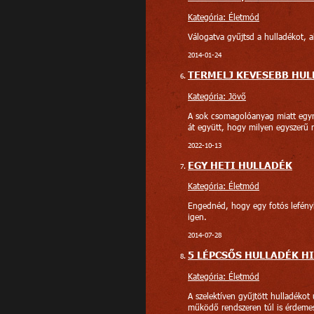
Kategória: Életmód
Válogatva gyűjtsd a hulladékot, 
2014-01-24
TERMELJ KEVESEBB HUL
Kategória: Jövő
A sok csomagolóanyag miatt egyr
át együtt, hogy milyen egyszerű 
2022-10-13
EGY HETI HULLADÉK
Kategória: Életmód
Engednéd, hogy egy fotós lefényk
igen.
2014-07-28
5 LÉPCSŐS HULLADÉK H
Kategória: Életmód
A szelektíven gyűjtött hulladékot
működő rendszeren túl is érdemes