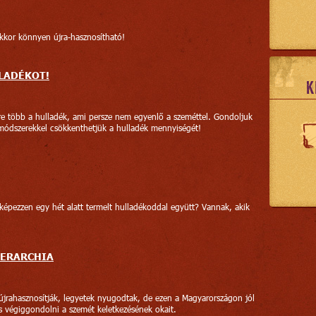
akkor könnyen újra-hasznosítható!
LADÉKOT!
K
e több a hulladék, ami persze nem egyenlő a szeméttel. Gondoljuk
módszerekkel csökkenthetjük a hulladék mennyiségét!
épezzen egy hét alatt termelt hulladékoddal együtt? Vannak, akik
IERARCHIA
 újrahasznosítják, legyetek nyugodtak, de ezen a Magyarországon jól
 végiggondolni a szemét keletkezésének okait.