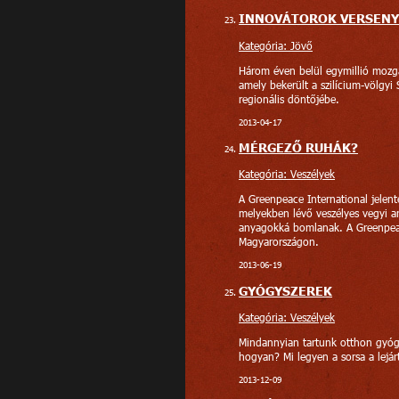
INNOVÁTOROK VERSENY
Kategória: Jövő
Három éven belül egymillió mozgá
amely bekerült a szilícium-völgyi
regionális döntőjébe.
2013-04-17
MÉRGEZŐ RUHÁK?
Kategória: Veszélyek
A Greenpeace International jelent
melyekben lévő veszélyes vegyi a
anyagokká bomlanak. A Greenpeac
Magyarországon.
2013-06-19
GYÓGYSZEREK
Kategória: Veszélyek
Mindannyian tartunk otthon gyógy
hogyan? Mi legyen a sorsa a lejá
2013-12-09