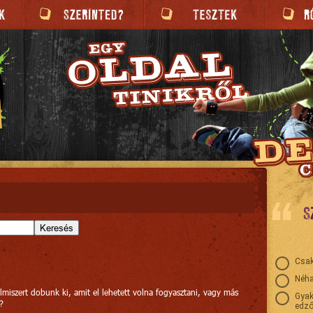
S
Keresés
Csak
Néha
iszert dobunk ki, amit el lehetett volna fogyasztani, vagy más
Gyak
?
edző