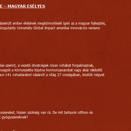
E – MAGYAR ESÉLYES
ssérült ember életének megkönnyítését ígéri az a magyar fejlesztés,
 Singularity University Global Impact amerikai innovációs verseny
ése szerint, a vezető divatcégek olyan ruhákat forgalmaznak,
nyagok a környezetbe kijutva hormonzavarokat vagy akár rákkeltő
e 141 ruhadarabot vásárolt a világ 27 országában, köztük négyet
szereket, hiszen szükség van rá. De mit tartsunk otthon és
rt gyógyszereknek?