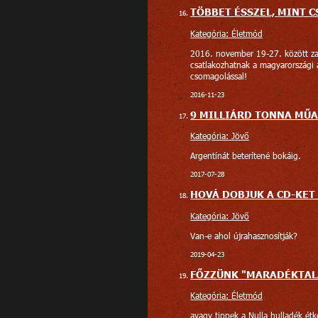
TÖBBET ÉSSZEL, MINT 
Kategória: Életmód
2016. november 19-27. között zaj
csatlakozhatnak a magyarországi a
csomagolással!
2016-11-23
9 MILLIÁRD TONNA MŰA
Kategória: Jövő
Argentínát beterítené bokáig.
2017-07-28
HOVÁ DOBJUK A CD-KET
Kategória: Jövő
Van-e ahol újrahasznosítják?
2019-04-23
FŐZZÜNK "MARADÉKTAL
Kategória: Életmód
avagy tippek a Nulla hulladék étk