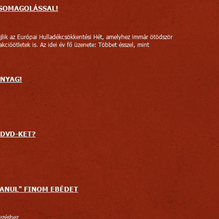
CSOMAGOLÁSSAL!
lik az Európai Hulladékcsökkentési Hét, amelyhez immár ötödször
kcióötletek is. Az idei év fő üzenete: Többet ésszel, mint
NYAG!
 DVD-KET?
ANUL" FINOM EBÉDET
ezéshez