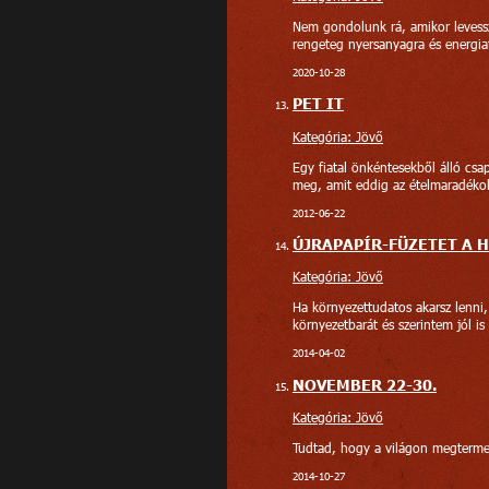
Nem gondolunk rá, amikor levessz
rengeteg nyersanyagra és energia
2020-10-28
PET IT
Kategória: Jövő
Egy fiatal önkéntesekből álló csap
meg, amit eddig az ételmaradéko
2012-06-22
ÚJRAPAPÍR-FÜZETET A 
Kategória: Jövő
Ha környezettudatos akarsz lenni, 
környezetbarát és szerintem jól is 
2014-04-02
NOVEMBER 22-30.
Kategória: Jövő
Tudtad, hogy a világon megterme
2014-10-27