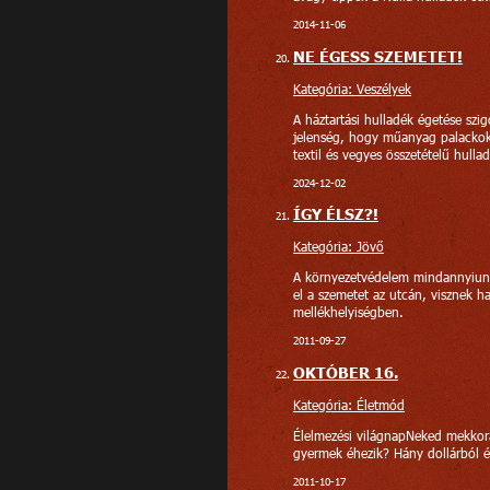
2014-11-06
NE ÉGESS SZEMETET!
Kategória: Veszélyek
A háztartási hulladék égetése szi
jelenség, hogy műanyag palackok
textil és vegyes összetételű hullad
2024-12-02
ÍGY ÉLSZ?!
Kategória: Jövő
A környezetvédelem mindannyiunk 
el a szemetet az utcán, visznek h
mellékhelyiségben.
2011-09-27
OKTÓBER 16.
Kategória: Életmód
Élelmezési világnapNeked mekkor
gyermek éhezik? Hány dollárból é
2011-10-17