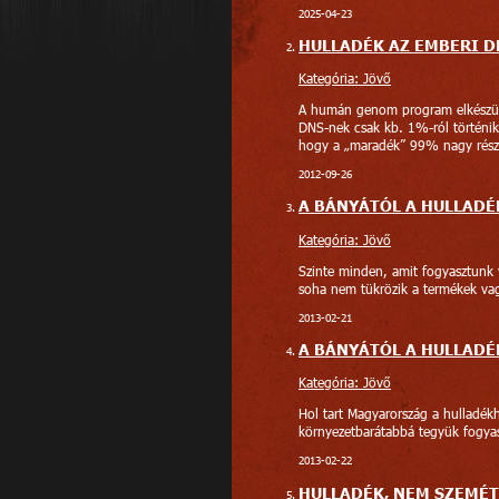
2025-04-23
HULLADÉK AZ EMBERI D
Kategória: Jövő
A humán genom program elkészült
DNS-nek csak kb. 1%-ról történik
hogy a „maradék” 99% nagy része
2012-09-26
A BÁNYÁTÓL A HULLADÉ
Kategória: Jövő
Szinte minden, amit fogyasztunk v
soha nem tükrözik a termékek vagy
2013-02-21
A BÁNYÁTÓL A HULLADÉK
Kategória: Jövő
Hol tart Magyarország a hulladék
környezetbarátabbá tegyük fogyas
2013-02-22
HULLADÉK, NEM SZEMÉT