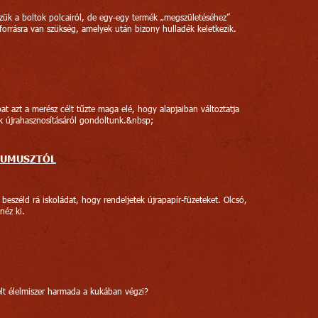
ük a boltok polcairól, de egy-egy termék „megszületéséhez”
forrásra van szükség, amelyek után bizony hulladék keletkezik.
at azt a merész célt tűzte maga elé, hogy alapjaiban változtatja
k újrahasznosításáról gondoltunk.&nbsp;
HUMUSZTÓL
beszéld rá iskoládat, hogy rendeljetek újrapapír-füzeteket. Olcsó,
néz ki.
lt élelmiszer harmada a kukában végzi?