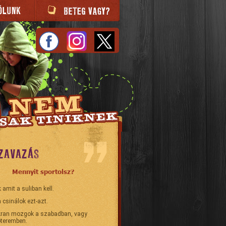
ZAVAZÁS
Mennyit sportolsz?
 amit a suliban kell.
 csinálok ezt-azt.
ran mozgok a szabadban, vagy
teremben.