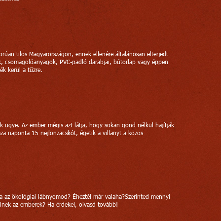
gorúan tilos Magyarországon, ennek ellenére általánosan elterjedt
, csomagolóanyagok, PVC-padló darabjai, bútorlap vagy éppen
ék kerül a tűzre.
ügye. Az ember mégis azt látja, hogy sokan gond nélkül hajítják
aza naponta 15 nejlonzacskót, égetik a villanyt a közös
a az ökológiai lábnyomod? Éheztél már valaha?Szerinted mennyi
lnek az emberek? Ha érdekel, olvasd tovább!