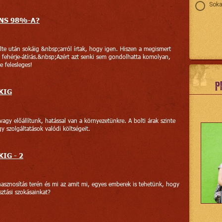
Soka
NS 98%-A?
e után sokáig &nbsp;arról írtak, hogy igen. Hiszen a megismert
 fehérje-átírás.&nbsp;Azért azt senki sem gondolhatta komolyan,
 felesleges!
P
KIG
agy előállítunk, hatással van a környezetünkre. A bolti árak szinte
 szolgáltatások valódi költségeit.
IG - 2
hasznosítás terén és mi az amit mi, egyes emberek is tehetünk, hogy
ztási szokásainkat?