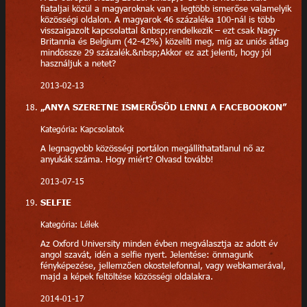
fiataljai közül a magyaroknak van a legtöbb ismerőse valamelyik
közösségi oldalon. A magyarok 46 százaléka 100-nál is több
visszaigazolt kapcsolattal &nbsp;rendelkezik – ezt csak Nagy-
Britannia és Belgium (42-42%) közelíti meg, míg az uniós átlag
mindössze 29 százalék.&nbsp;Akkor ez azt jelenti, hogy jól
használjuk a netet?
2013-02-13
„ANYA SZERETNE ISMERŐSÖD LENNI A FACEBOOKON”
Kategória: Kapcsolatok
A legnagyobb közösségi portálon megállíthatatlanul nő az
anyukák száma. Hogy miért? Olvasd tovább!
2013-07-15
SELFIE
Kategória: Lélek
Az Oxford University minden évben megválasztja az adott év
angol szavát, idén a selfie nyert. Jelentése: önmagunk
fényképezése, jellemzően okostelefonnal, vagy webkamerával,
majd a képek feltöltése közösségi oldalakra.
2014-01-17