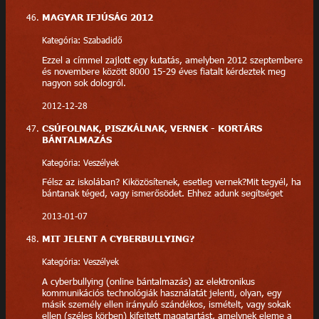
MAGYAR IFJÚSÁG 2012
Kategória: Szabadidő
Ezzel a címmel zajlott egy kutatás, amelyben 2012 szeptembere
és novembere között 8000 15-29 éves fiatalt kérdeztek meg
nagyon sok dologról.
2012-12-28
CSÚFOLNAK, PISZKÁLNAK, VERNEK - KORTÁRS
BÁNTALMAZÁS
Kategória: Veszélyek
Félsz az iskolában? Kiközösítenek, esetleg vernek?Mit tegyél, ha
bántanak téged, vagy ismerősödet. Ehhez adunk segítséget
2013-01-07
MIT JELENT A CYBERBULLYING?
Kategória: Veszélyek
A cyberbullying (online bántalmazás) az elektronikus
kommunikációs technológiák használatát jelenti, olyan, egy
másik személy ellen irányuló szándékos, ismételt, vagy sokak
ellen (széles körben) kifejtett magatartást, amelynek eleme a