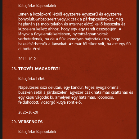
Kategória: Kapcsolatok
Innen a középkorú létből egyszerre egyszerű és egyszerre
bonyolult.&nbsp;Mert vegyük csak a párkapcsolatokat. Még
hajdanán (a mobiltelefon és internet előtt) kellő logisztika és
küzdelem kellett ahhoz, hogy egy-egy randi összejöjjön. A
lányok a figyelemfelkeltésben, nyitottságban voltak
verhetetlenek, na de a fiúk komolyan hajtottak arra, hogy
hazakísérhessék a lányokat. Az már fél siker volt, ha ezt egy fiú
el tudta érni.
2011-10-21
TEGYÉL MAGADÉRT!
Kategória: Lélek
Napsütéses őszi délután, egy kandúr, teljes nyugalommal,
büszkén sétál a járdaszélen. Egyszer csak hatalmas csattanás és
egy kapu vágódik ki, amelyen egy hatalmas, loboncos,
feldühödött, vicsorgó kutya ront elő.
2025-10-20
VERSENGÉS
Kategória: Kapcsolatok