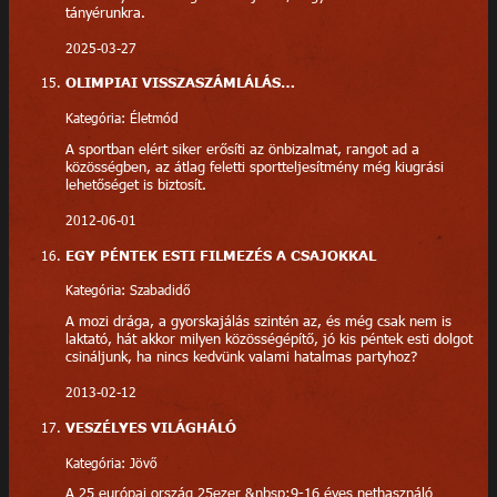
tányérunkra.
2025-03-27
OLIMPIAI VISSZASZÁMLÁLÁS…
Kategória: Életmód
A sportban elért siker erősíti az önbizalmat, rangot ad a
közösségben, az átlag feletti sportteljesítmény még kiugrási
lehetőséget is biztosít.
2012-06-01
EGY PÉNTEK ESTI FILMEZÉS A CSAJOKKAL
Kategória: Szabadidő
A mozi drága, a gyorskajálás szintén az, és még csak nem is
laktató, hát akkor milyen közösségépítő, jó kis péntek esti dolgot
csináljunk, ha nincs kedvünk valami hatalmas partyhoz?
2013-02-12
VESZÉLYES VILÁGHÁLÓ
Kategória: Jövő
A 25 európai ország 25ezer &nbsp;9-16 éves nethasználó