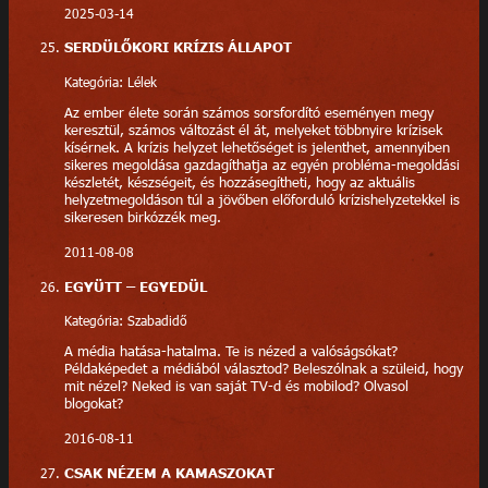
2025-03-14
SERDÜLŐKORI KRÍZIS ÁLLAPOT
Kategória: Lélek
Az ember élete során számos sorsfordító eseményen megy
keresztül, számos változást él át, melyeket többnyire krízisek
kísérnek. A krízis helyzet lehetőséget is jelenthet, amennyiben
sikeres megoldása gazdagíthatja az egyén probléma-megoldási
készletét, készségeit, és hozzásegítheti, hogy az aktuális
helyzetmegoldáson túl a jövőben előforduló krízishelyzetekkel is
sikeresen birkózzék meg.
2011-08-08
EGYÜTT – EGYEDÜL
Kategória: Szabadidő
A média hatása-hatalma. Te is nézed a valóságsókat?
Példaképedet a médiából választod? Beleszólnak a szüleid, hogy
mit nézel? Neked is van saját TV-d és mobilod? Olvasol
blogokat?
2016-08-11
CSAK NÉZEM A KAMASZOKAT