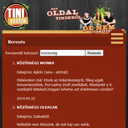
Keresés
Keresendő kulcsszó:
Keresés
KÖZÖSSÉGI MUNKA
Kategória: Ajánló (zene - színház)
Oldalunkon már írtunk az önkéntességről, főleg egyik
tiniszerkesztőnk, Porcsalmy Zsófi jóvoltából. Mostantól a 9.
osztálytól kötelező.Hogyan lehetne ezt értelmesen csinálni?
2014-04-22
KÖZÖSSÉGI OLDALAK
Kategória: Szabadidő
Nélkülük nem létezünk, de sok baj van velük.