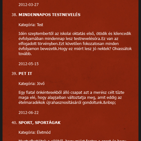
2012-03-27
MINDENNAPOS TESTNEVELÉS
Kategória: Test
Idén szeptembertől az iskolai oktatás első, ötödik és kilencedik
évfolyamában mindennap lesz testnevelésóra.Ez van az
elfogadott törvényben.Ezt követően fokozatosan minden
évfolyamon bevezetik.Hogy ez miért lesz jó nektek? Olvassátok
tovább.
2012-05-15
PET IT
Kategória: Jövő
Egy fiatal önkéntesekből álló csapat azt a merész célt tűzte
maga elé, hogy alapjaiban változtatja meg, amit eddig az
ételmaradékok újrahasznosításáról gondoltunk.&nbsp;
2012-06-22
SPORT, SPORTÁGAK
Kategória: Életmód