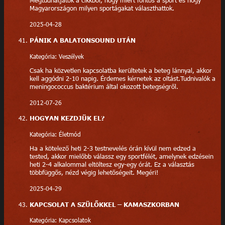
Megtudhatjátok a cikkből, hogy miért fontos a sport és hogy
Magyarországon milyen sportágakat választhattok.
2025-04-28
PÁNIK A BALATONSOUND UTÁN
Kategória: Veszélyek
Csak ha közvetlen kapcsolatba kerültetek a beteg lánnyal, akkor
kell aggódni 2-10 napig. Érdemes kérnetek az oltást.Tudnivalók a
meningococcus baktérium által okozott betegségről.
2012-07-26
HOGYAN KEZDJÜK EL?
Kategória: Életmód
Ha a kötelező heti 2-3 testnevelés órán kívül nem edzed a
tested, akkor mielőbb válassz egy sportfélét, amelynek edzésein
heti 2-4 alkalommal eltöltesz egy-egy órát. Ez a választás
többfüggős, nézd végig lehetőségeit. Megéri!
2025-04-29
KAPCSOLAT A SZÜLŐKKEL – KAMASZKORBAN
Kategória: Kapcsolatok