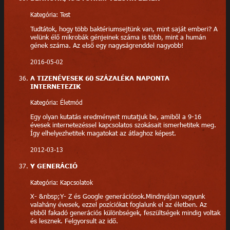
Kategória: Test
Tudtátok, hogy több baktériumsejtünk van, mint saját emberi? A
velünk élő mikrobák génjeinek száma is több, mint a humán
gének száma. Az első egy nagyságrenddel nagyobb!
2016-05-02
A TIZENÉVESEK 60 SZÁZALÉKA NAPONTA
INTERNETEZIK
Kategória: Életmód
Egy olyan kutatás eredményeit mutatjuk be, amiből a 9-16
évesek internetezéssel kapcsolatos szokásait ismerhetitek meg.
Így elhelyezhetitek magatokat az átlaghoz képest.
2012-03-13
Y GENERÁCIÓ
Kategória: Kapcsolatok
X- &nbsp;Y- Z és Google generációsok.Mindnyájan vagyunk
valahány évesek, ezzel pozíciókat foglalunk el az életben. Az
ebből fakadó generációs különbségek, feszültségek mindig voltak
és lesznek. Felgyorsult az idő.