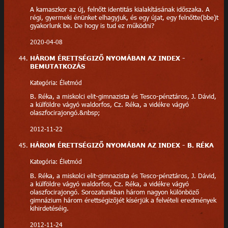
A kamaszkor az új, felnőtt identitás kialakításának időszaka. A
régi, gyermeki énünket elhagyjuk, és egy újat, egy felnőtte(bbe)t
gyakorlunk be. De hogy is tud ez működni?
2020-04-08
HÁROM ÉRETTSÉGIZŐ NYOMÁBAN AZ INDEX -
BEMUTATKOZÁS
Kategória: Életmód
B. Réka, a miskolci elit-gimnazista és Tesco-pénztáros, J. Dávid,
a külföldre vágyó waldorfos, Cz. Réka, a vidékre vágyó
olaszfocirajongó.&nbsp;
2012-11-22
HÁROM ÉRETTSÉGIZŐ NYOMÁBAN AZ INDEX - B. RÉKA
Kategória: Életmód
B. Réka, a miskolci elit-gimnazista és Tesco-pénztáros, J. Dávid,
a külföldre vágyó waldorfos, Cz. Réka, a vidékre vágyó
olaszfocirajongó. Sorozatunkban három nagyon különböző
gimnázium három érettségizőjét kísérjük a felvételi eredmények
kihirdetéséig.
2012-11-24