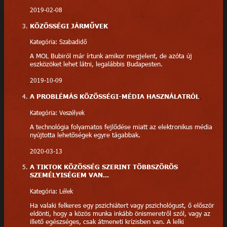
2019-02-08
KÖZÖSSÉGI JÁRMŰVEK
Kategória: Szabadidő
A MOL Bubiról már írtunk amikor megjelent, de azóta új
eszközöket lehet látni, legalábbis Budapesten.
2019-10-09
A PROBLÉMÁS KÖZÖSSÉGI-MÉDIA HASZNÁLATRÓL
Kategória: Veszélyek
A technológia folyamatos fejlődése miatt az elektronikus média
nyújtotta lehetőségek egyre tágabbak.
2020-03-13
A TIKTOK KÖZÖSSÉG SZERINT TÖBBSZÖRÖS
SZEMÉLYISÉGEM VAN...
Kategória: Lélek
Ha valaki felkeres egy pszichiátert vagy pszichológust, ő először
eldönti, hogy a közös munka inkább önismeretről szól, vagy az
illető egészséges, csak átmeneti krízisben van. A lelki