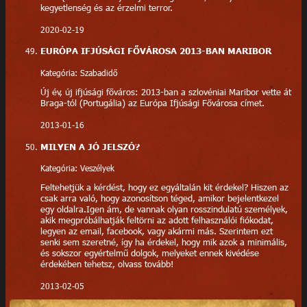
kegyetlenség és az érzelmi terror.
2020-02-19
EURÓPA IFJÚSÁGI FŐVÁROSA 2013-BAN MARIBOR
Kategória: Szabadidő
Új év, új ifjúsági főváros: 2013-ban a szlovéniai Maribor vette át
Braga-tól (Portugália) az Európa Ifjúsági Fővárosa címet.
2013-01-16
MILYEN A JÓ JELSZÓ?
Kategória: Veszélyek
Feltehetjük a kérdést, hogy ez egyáltalán kit érdekel? Hiszen az
csak arra való, hogy azonosítson téged, amikor bejelentkezel
egy oldalra.Igen ám, de vannak olyan rosszindulatú személyek,
akik megpróbálhatják feltörni az adott felhasználói fiókodat,
legyen az email, facebook, vagy akármi más. Szerintem ezt
senki sem szeretné, így ha érdekel, hogy mik azok a minimális,
és sokszor egyértelmű dolgok, melyeket ennek kivédése
érdekében tehetsz, olvass tovább!
2013-02-05