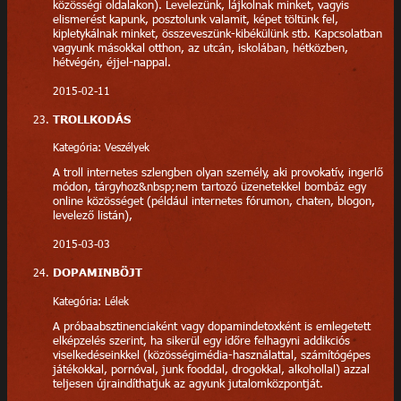
közösségi oldalakon). Levelezünk, lájkolnak minket, vagyis
elismerést kapunk, posztolunk valamit, képet töltünk fel,
kipletykálnak minket, összeveszünk-kibékülünk stb. Kapcsolatban
vagyunk másokkal otthon, az utcán, iskolában, hétközben,
hétvégén, éjjel-nappal.
2015-02-11
TROLLKODÁS
Kategória: Veszélyek
A troll internetes szlengben olyan személy, aki provokatív, ingerlő
módon, tárgyhoz&nbsp;nem tartozó üzenetekkel bombáz egy
online közösséget (például internetes fórumon, chaten, blogon,
levelező listán),
2015-03-03
DOPAMINBÖJT
Kategória: Lélek
A próbaabsztinenciaként vagy dopamindetoxként is emlegetett
elképzelés szerint, ha sikerül egy időre felhagyni addikciós
viselkedéseinkkel (közösségimédia-használattal, számítógépes
játékokkal, pornóval, junk fooddal, drogokkal, alkohollal) azzal
teljesen újraindíthatjuk az agyunk jutalomközpontját.