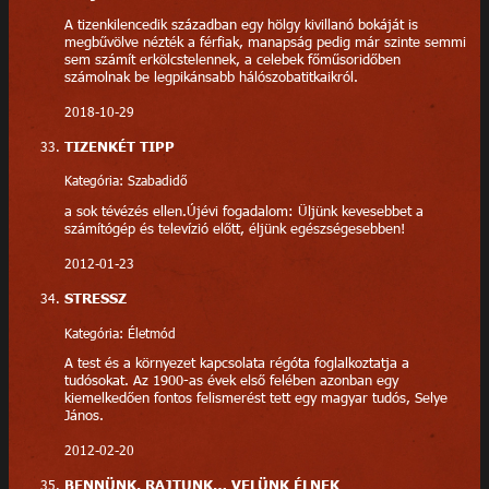
A tizenkilencedik században egy hölgy kivillanó bokáját is
megbűvölve nézték a férfiak, manapság pedig már szinte semmi
sem számít erkölcstelennek, a celebek főműsoridőben
számolnak be legpikánsabb hálószobatitkaikról.
2018-10-29
TIZENKÉT TIPP
Kategória: Szabadidő
a sok tévézés ellen.Újévi fogadalom: Üljünk kevesebbet a
számítógép és televízió előtt, éljünk egészségesebben!
2012-01-23
STRESSZ
Kategória: Életmód
A test és a környezet kapcsolata régóta foglalkoztatja a
tudósokat. Az 1900-as évek első felében azonban egy
kiemelkedően fontos felismerést tett egy magyar tudós, Selye
János.
2012-02-20
BENNÜNK, RAJTUNK… VELÜNK ÉLNEK