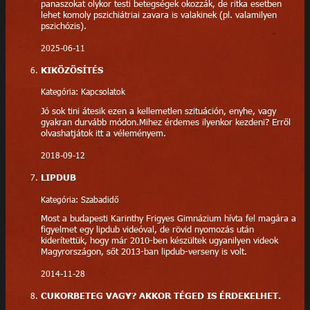
panaszokat olykor testi betegségek okozzák, de ritka esetben
lehet komoly pszichiátriai zavara is valakinek (pl. valamilyen
pszichózis).
2025-06-11
KIKÖZÖSÍTÉS
Kategória: Kapcsolatok
Jó sok tini átesik ezen a kellemetlen szituáción, enyhe, vagy
gyakran durvább módon.Mihez érdemes ilyenkor kezdeni? Erről
olvashatjátok itt a véleményem.
2018-09-12
LIPDUB
Kategória: Szabadidő
Most a budapesti Karinthy Frigyes Gimnázium hívta fel magára a
figyelmet egy lipdub videóval, de rövid nyomozás után
kiderítettük, hogy már 2010-ben készültek ugyanilyen videok
Magyrországon, sőt 2013-ban lipdub-verseny is volt.
2014-11-28
CUKORBETEG VAGY? AKKOR TÉGED IS ÉRDEKELHET.