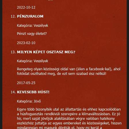
2022-10-12
PÉNZURALOM
Kategória: Veszélyek
Pénzt vagy életet?
2023-02-10
MILYEN KÉPET OSZTASZ MEG?
Kategória: Veszélyek
Rengeteg olyan közösségi oldal van (élen a facebook-kal), ahol
fotóidat oszthatod meg, de ezt sem szabad ész nélkül!
2017-05-25
KEVESEBB HÚST!
Kategória: Jövő
Egyre több bizonyíték utal az állattartás és ehhez kapcsolódóan
a húsfogyasztás rendkívüli szerepére a klímaváltozásban. Ez jó
hír, mert saját jövőjük alakításában végre valóban hatékony
eszközhöz juttatja az egyes embereket és közösségeket, hiszen
mindannyian mi magunk döntjük el, hogy mi kerül a