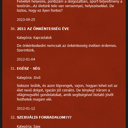
Felvételi helyezés, pontszám a dolgozatban, sport-teljesítmény a
tesiórán…Az életünk tele van versennyel, helyezésekkel. De
biztos, hogy ez ilyen fontos?
2023-09-25
2011 AZ ÖNKÉNTESSÉG ÉVE
Kategória: Kapcsolatok
De önkénteskedni nemcsak az önkéntesség évében érdemes.
Szerintünk.
2012-01-04
EGÉSZ - SÉG
Kategória: Jövő
Sokszor leülök, és azon töprengek, vajon, hogyan lehet ezt az
élet nevű dolgot, igazán jól csinálni. De tényleg! Várom a
világmegváltó gondolatokat, amik segítségével biztató jövőt
festhetek magam elé.
2012-01-12
SZEXUÁLIS FORRADALOM???
Kategória: Szex