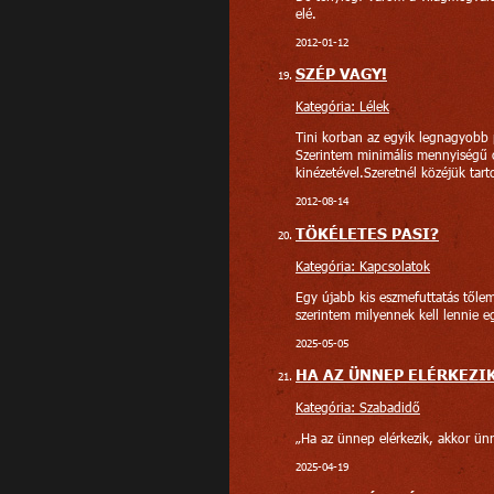
elé.
2012-01-12
SZÉP VAGY!
Kategória: Lélek
Tini korban az egyik legnagyobb 
Szerintem minimális mennyiségű o
kinézetével.Szeretnél közéjük tart
2012-08-14
TÖKÉLETES PASI?
Kategória: Kapcsolatok
Egy újabb kis eszmefuttatás tőle
szerintem milyennek kell lennie e
2025-05-05
HA AZ ÜNNEP ELÉRKEZI
Kategória: Szabadidő
„Ha az ünnep elérkezik, akkor ün
2025-04-19