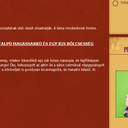
Soka
sorozatának első részét olvashatják. A téma mindenkinek fontos.
 TALPÚ MAGASSARKÚ ÉS EGY KIS BÖLCSESSÉG
P
ereg, máskor kikandikál egy pár kósza napsugár, de legfőképpen
angol Ősz, bekopogott az ajtón és a sáros csizmáival végiggyalogolt
 a bőröndjeit is gondosan kicsomagolta, és maradni készül. Ki