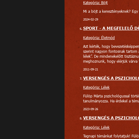
Kategória: Böjt
Mi a böjt a keresztényeknek? Egy 
2024-02-29
SPORT - A MEGFELELŐ 
Kategória: Életmód
Azt kérték, hogy bevezetésképpen í
szerint nagyon fontosnak tartom 
lélek”. De mindenekelőtt tisztáz
meghoznunk, hogy elérjük várva v
2011-09-21
VERSENGÉS A PSZICHOL
Kategória: Lélek
Fülöp Márta pszichológussal tört
tanulmányozza. Ha érdekel a téma
2023-09-26
VERSENGÉS A PSZICHOL
Kategória: Lélek
Tegnapi témánkat folytatjuk! Fülö