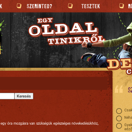
S
Keresés
Csak
Néha
 egy óra mozgásra van szükségük egészséges növekedésükhöz,
Gyak
edző