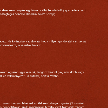
ortusz nem csupán egy törvény által fenntartott jog az édesanya
sségteljes döntése élet-halál felett.&nbsp;
lépett. Ha kíváncsiak vagytok rá, hogy milyen gondolatai vannak az
ütt-zenélésről, olvassátok tovább.
relem egyszer úgyis elmúlik, lánghoz hasonlítják, ami előbb vagy
l az én véleményem? Ha érdekel, olvass tovább.
, vajon, hogyan lehet ezt az élet nevű dolgot, igazán jól csinálni.
ó gondolatokat, amik segítségével biztató jövőt festhetek magam