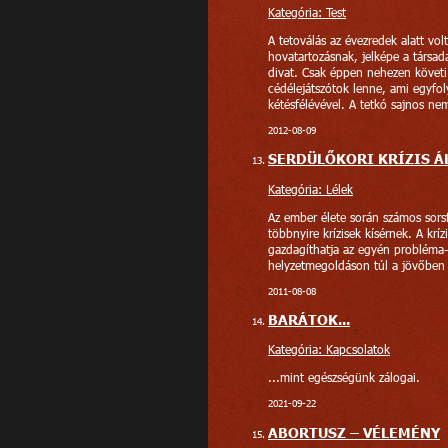
Kategória: Test
A tetoválás az évezredek alatt vol
hovatartozásnak, jelképe a társad
divat. Csak éppen nehezen követi 
cédélejátszótok lenne, ami egyfol
kétésfélévével. A tetkó sajnos ne
2012-08-09
SERDÜLŐKORI KRÍZIS Á
Kategória: Lélek
Az ember élete során számos sors
többnyire krízisek kísérnek. A krí
gazdagíthatja az egyén probléma-m
helyzetmegoldáson túl a jövőben e
2011-08-08
BARÁTOK...
Kategória: Kapcsolatok
...mint egészségünk zálogai.
2021-09-22
ABORTUSZ – VÉLEMÉNY