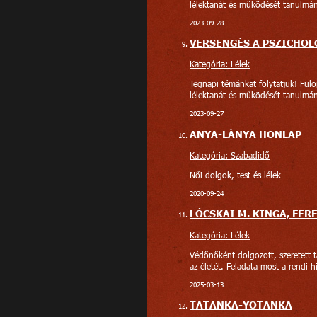
lélektanát és működését tanulmán
2023-09-28
VERSENGÉS A PSZICHOL
Kategória: Lélek
Tegnapi témánkat folytatjuk! Fülö
lélektanát és működését tanulmán
2023-09-27
ANYA-LÁNYA HONLAP
Kategória: Szabadidő
Női dolgok, test és lélek…
2020-09-24
LÓCSKAI M. KINGA, FE
Kategória: Lélek
Védőnőként dolgozott, szeretett t
az életét. Feladata most a rendi 
2025-03-13
TATANKA-YOTANKA