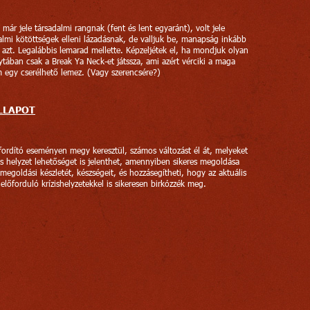
t már jele társadalmi rangnak (fent és lent egyaránt), volt jele
almi kötöttségek elleni lázadásnak, de valljuk be, manapság inkább
azt. Legalábbis lemarad mellette. Képzeljétek el, ha mondjuk olyan
ytában csak a Break Ya Neck-et játssza, ami azért vérciki a maga
m egy cserélhető lemez. (Vagy szerencsére?)
LLAPOT
fordító eseményen megy keresztül, számos változást él át, melyeket
zis helyzet lehetőséget is jelenthet, amennyiben sikeres megoldása
egoldási készletét, készségeit, és hozzásegítheti, hogy az aktuális
lőforduló krízishelyzetekkel is sikeresen birkózzék meg.