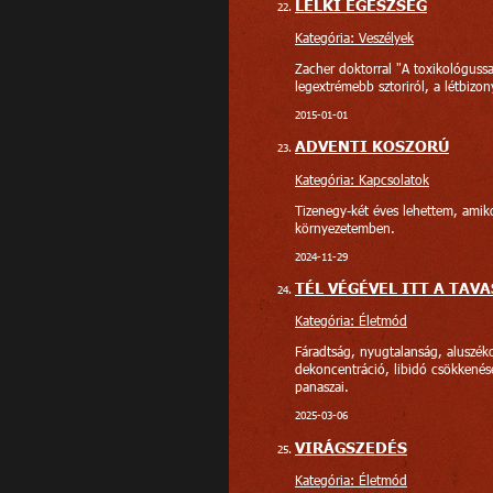
LELKI EGÉSZSÉG
Kategória: Veszélyek
Zacher doktorral "A toxikológussal
legextrémebb sztoriról, a létbizon
2015-01-01
ADVENTI KOSZORÚ
Kategória: Kapcsolatok
Tizenegy-két éves lehettem, amiko
környezetemben.
2024-11-29
TÉL VÉGÉVEL ITT A TAV
Kategória: Életmód
Fáradtság, nyugtalanság, aluszéko
dekoncentráció, libidó csökkenése
panaszai.
2025-03-06
VIRÁGSZEDÉS
Kategória: Életmód