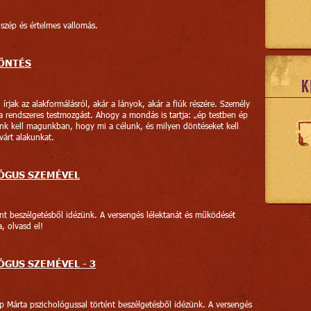
szép és értelmes vallomás.
DÖNTÉS
K
rjak az alakformálásról, akár a lányok, akár a fiúk részére. Személy
a rendszeres testmozgást. Ahogy a mondás is tartja: „ép testben ép
nunk kell magunkban, hogy mi a célunk, és milyen döntéseket kell
árt alakunkat.
ÓGUS SZEMÉVEL
ént beszélgetésből idézünk. A versengés lélektanát és működését
, olvasd el!
ÓGUS SZEMÉVEL - 3
p Márta pszichológussal történt beszélgetésből idézünk. A versengés