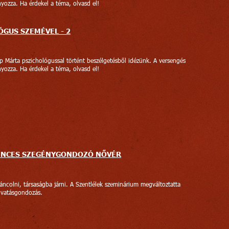
yozza. Ha érdekel a téma, olvasd el!
ÓGUS SZEMÉVEL - 2
p Márta pszichológussal történt beszélgetésből idézünk. A versengés
yozza. Ha érdekel a téma, olvasd el!
RENCES SZEGÉNYGONDOZÓ NŐVÉR
áncolni, társaságba járni. A Szentlélek szeminárium megváltoztatta
hivatásgondozás.