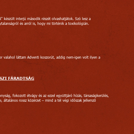
" készült interjú második részét olvashatjátok. Szó lesz a
ytalanságról és arról is, hogy mi történik a toxikológián.
r valahol láttam Adventi koszorút, addig nem-igen volt ilyen a
ASZI FÁRADTSÁG
nyság, fokozott étvágy és az ezzel együttjáró hízás, társaságkerülés,
, általános rossz közérzet – mind a tél végi időszak jellemző