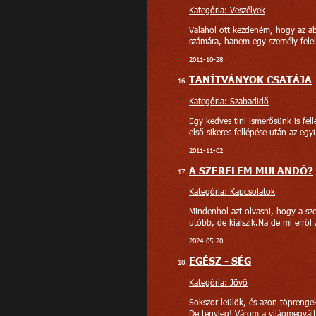
Kategória: Veszélyek
Valahol ott kezdeném, hogy az ab
számára, hanem egy személy felelő
2011-10-28
TANÍTVÁNYOK CSATÁJA
Kategória: Szabadidő
Egy kedves tini ismerősünk is fel
első sikeres fellépése után az egy
2011-11-02
A SZERELEM MULANDÓ?
Kategória: Kapcsolatok
Mindenhol azt olvasni, hogy a sze
utóbb, de kialszik.Na de mi errő
2024-05-20
EGÉSZ - SÉG
Kategória: Jövő
Sokszor leülök, és azon töprengek
De tényleg! Várom a világmegvált