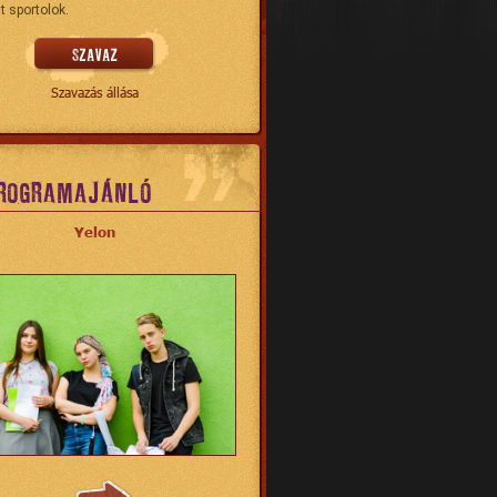
t sportolok.
Szavazás állása
ROGRAMAJÁNLÓ
Yelon