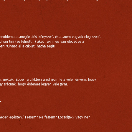
probléma a „megfelelési kényszer”, és a „nem vagyok elég szép”.
lyan tini (és felnőtt…) akad, aki meg van elégedve a
ozni?Olvasd el a cikket, hátha segít!
m, nektek. Ebben a cikkben arról írom le a véleményem, hogy
gy srácnak, hogy érdemes legyen vele járni.
K
nepelj egészen.” Fessem? Ne fessem? Locsoljak? Vagy ne?