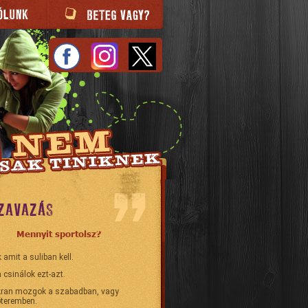
ZAVAZÁS
Mennyit sportolsz?
 amit a suliban kell.
 csinálok ezt-azt.
ran mozgok a szabadban, vagy
teremben.