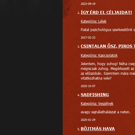
2023-09-19
ÍGY ÉRD EL CÉLJAIDAT!
Kategória: Lélek
Fiatal pszichológus szerkesztőnk 
2017-02-23
CSINTALAN ŐSZ, PIROS
Kategória: Kapcsolatok
Jelentem, hogy zuhog! Néha csep
mégiscsak zuhog. Megérkezett az 
az előszobán. Szerintem mára már
vitatkozhatna vele?
2025-10-07
SADFISHING
Kategória: Veszélyek
avagy sajnálathalászat a neten.
2025-01-29
BÖJTMÁS HAVA