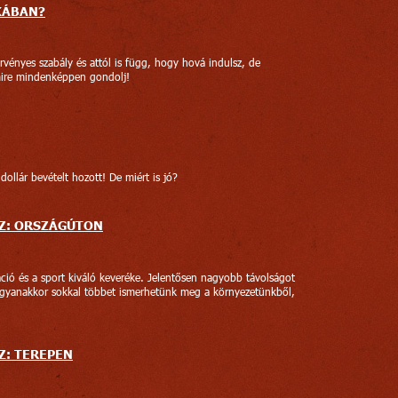
KÁBAN?
vényes szabály és attól is függ, hogy hová indulsz, de
mire mindenképpen gondolj!
ollár bevételt hozott! De miért is jó?
SZ: ORSZÁGÚTON
áció és a sport kiváló keveréke. Jelentősen nagyobb távolságot
ugyanakkor sokkal többet ismerhetünk meg a környezetünkből,
Z: TEREPEN