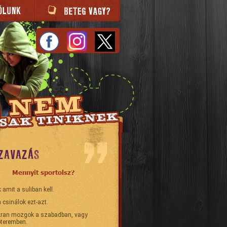
ZAVAZÁS
Mennyit sportolsz?
 amit a suliban kell.
 csinálok ezt-azt.
ran mozgok a szabadban, vagy
teremben.