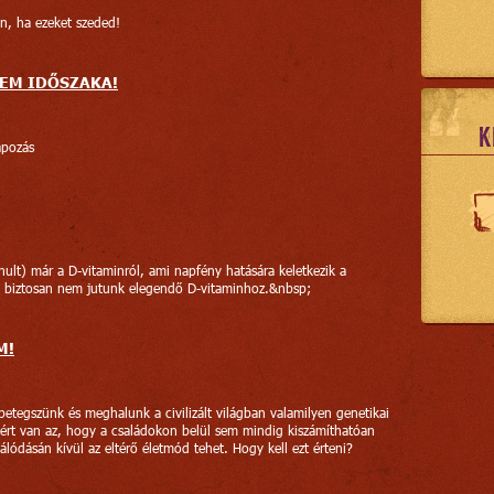
, ha ezeket szeded!
EM IDŐSZAKA!
K
apozás
nult) már a D-vitaminról, ami napfény hatására keletkezik a
e biztosan nem jutunk elegendő D-vitaminhoz.&nbsp;
M!
tegszünk és meghalunk a civilizált világban valamilyen genetikai
miért van az, hogy a családokon belül sem mindig kiszámíthatóan
álódásán kívül az eltérő életmód tehet. Hogy kell ezt érteni?