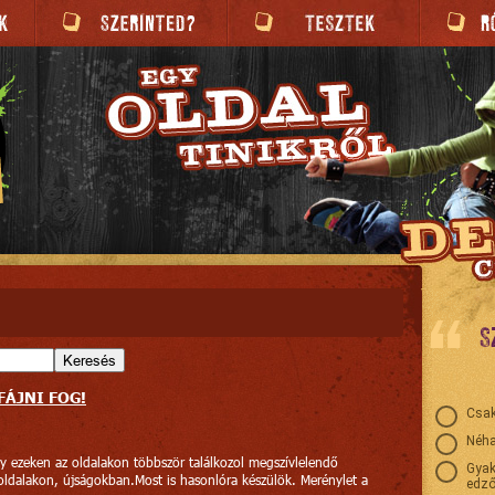
S
Keresés
FÁJNI FOG!
Csak
Néha
y ezeken az oldalakon többször találkozol megszívlelendő
Gyak
 oldalakon, újságokban.Most is hasonlóra készülök. Merénylet a
edző