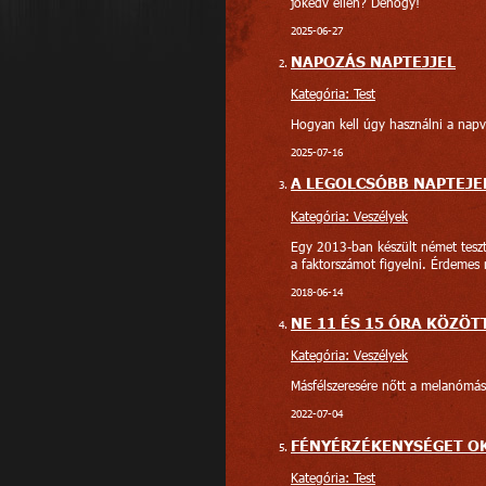
jókedv ellen? Dehogy!
2025-06-27
NAPOZÁS NAPTEJJEL
Kategória: Test
Hogyan kell úgy használni a nap
2025-07-16
A LEGOLCSÓBB NAPTEJE
Kategória: Veszélyek
Egy 2013-ban készült német teszt
a faktorszámot figyelni. Érdemes
2018-06-14
NE 11 ÉS 15 ÓRA KÖZÖT
Kategória: Veszélyek
Másfélszeresére nőtt a melanómás
2022-07-04
FÉNYÉRZÉKENYSÉGET O
Kategória: Test