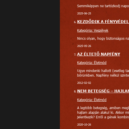
Semmiképpen ne tartózkodj napon
2025-06-25
KEZDŐDIK A FÉNYVÉDEL
Kategória: Veszélyek
Nincs olyan, hogy biztonságos n
2025-05-26
AZ ÉLTETŐ NAPFÉNY
Kategória: Életmód
Ugye mindenki hallott (esetleg ta
bőrünkben. Napfény nélkül szint
2012-02-02
NEM BETEGSÉG – HAJLA
Kategória: Életmód
A legtöbb betegség, amiben megbe
hajlam alapján alakul ki. Akkor 
jelentkezik? Erről a gének kombin
2020-10-26