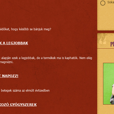
Soka
védőket, hogy később se bánjuk meg?
P
K A LEGJOBBAK
 alapján ezek a legjobbak, de a termékek ma is kaphatók. Nem elég
 megnézni.
T NAPOZZ!
 betegek száma az elmúlt évtizedben
KOZÓ GYÓGYSZEREK