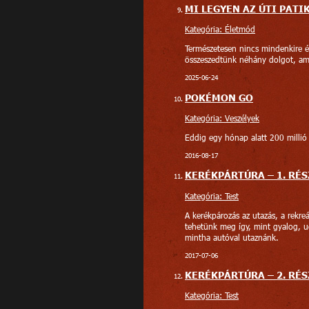
MI LEGYEN AZ ÚTI PATI
Kategória: Életmód
Természetesen nincs mindenkire ér
összeszedtünk néhány dolgot, a
2025-06-24
POKÉMON GO
Kategória: Veszélyek
Eddig egy hónap alatt 200 millió d
2016-08-17
KERÉKPÁRTÚRA – 1. RÉ
Kategória: Test
A kerékpározás az utazás, a rekre
tehetünk meg így, mint gyalog, 
mintha autóval utaznánk.
2017-07-06
KERÉKPÁRTÚRA – 2. RÉS
Kategória: Test