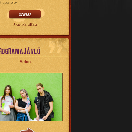
t sportolok.
Szavazás állása
ROGRAMAJÁNLÓ
Yelon