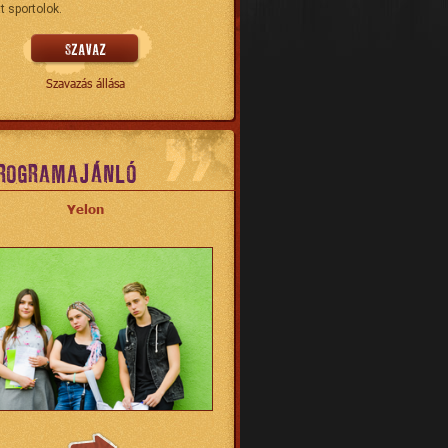
t sportolok.
Szavazás állása
ROGRAMAJÁNLÓ
Yelon