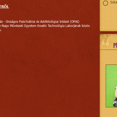
Soka
TRŐL
z - Országos Pszichiátriai és Addiktológiai Intézet (OPAI)
-Nagy Művészeti Egyetem Kreatív Technológia Laborjának közös
a.
P