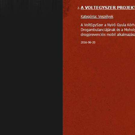
A VOLTEGYSZER PROJEK
Kategória: Veszélyek
A VoltEgySzer a Nyírő Gyula Kórhá
Drogambulanciájának és a Moholy
drogprevenciós mobil alkalmazás
2016-06-20