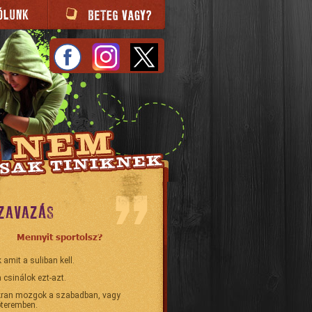
ZAVAZÁS
Mennyit sportolsz?
 amit a suliban kell.
 csinálok ezt-azt.
ran mozgok a szabadban, vagy
teremben.