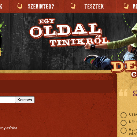
S
Keresés
Csak
Néha
rgyiasítása
Gyak
edző