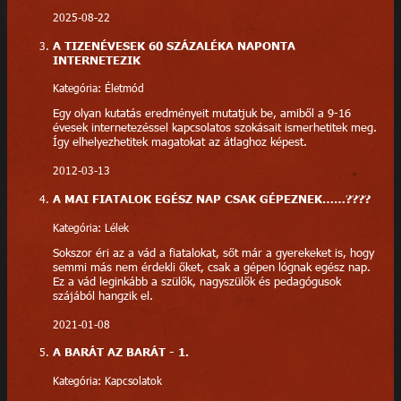
2025-08-22
A TIZENÉVESEK 60 SZÁZALÉKA NAPONTA
INTERNETEZIK
Kategória: Életmód
Egy olyan kutatás eredményeit mutatjuk be, amiből a 9-16
évesek internetezéssel kapcsolatos szokásait ismerhetitek meg.
Így elhelyezhetitek magatokat az átlaghoz képest.
2012-03-13
A MAI FIATALOK EGÉSZ NAP CSAK GÉPEZNEK……????
Kategória: Lélek
Sokszor éri az a vád a fiatalokat, sőt már a gyerekeket is, hogy
semmi más nem érdekli őket, csak a gépen lógnak egész nap.
Ez a vád leginkább a szülők, nagyszülők és pedagógusok
szájából hangzik el.
2021-01-08
A BARÁT AZ BARÁT - 1.
Kategória: Kapcsolatok