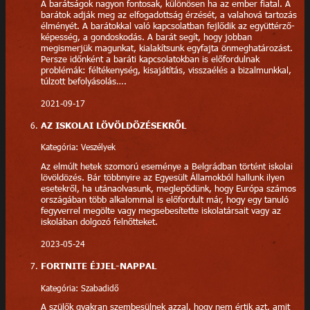
A barátságok nagyon fontosak, különösen ha az ember fiatal. A
barátok adják meg az elfogadottság érzését, a valahová tartozás
élményét. A barátokkal való kapcsolatban fejlődik az együttérző-
képesség, a gondoskodás. A barát segít, hogy jobban
megismerjük magunkat, kialakítsunk egyfajta önmeghatározást.
Persze időnként a baráti kapcsolatokban is előfordulnak
problémák: féltékenység, kisajátítás, visszaélés a bizalmunkkal,
túlzott befolyásolás….
2021-09-17
AZ ISKOLAI LÖVÖLDÖZÉSEKRŐL
Kategória: Veszélyek
Az elmúlt hetek szomorú eseménye a Belgrádban történt iskolai
lövöldözés. Bár többnyire az Egyesült Államokból hallunk ilyen
esetekről, ha utánaolvasunk, meglepődünk, hogy Európa számos
országában több alkalommal is előfordult már, hogy egy tanuló
fegyverrel megölte vagy megsebesítette iskolatársait vagy az
iskolában dolgozó felnőtteket.
2023-05-24
FORTNITE ÉJJEL-NAPPAL
Kategória: Szabadidő
A szülők gyakran szembesülnek azzal, hogy nem értik azt, amit