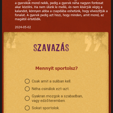
a gyerekük mond nekik, pedig a gyerek néha nagyon fontosat
akar közölni. Ha nem ülünk le mellé, és nem kísérjük végig a
kalandot, könnyen abba a csapdába eshetünk, hogy elveszítjük a
fonalat. A gyerek pedig azt hiszi, hogy minden, amit mond, az
magától értetődik.
2024-05-02
SZAVAZÁS
Mennyit sportolsz?
Csak amit a suliban kell.
Néha csinálok ezt-azt.
Gyakran mozgok a szabadban,
vagy edzőteremben.
Sokat sportolok.