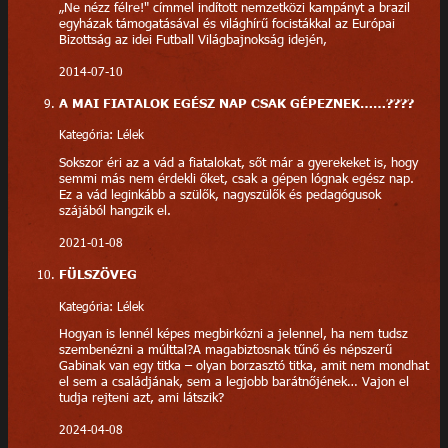
„Ne nézz félre!" címmel indított nemzetközi kampányt a brazil
egyházak támogatásával és világhírű focistákkal az Európai
Bizottság az idei Futball Világbajnokság idején,
2014-07-10
A MAI FIATALOK EGÉSZ NAP CSAK GÉPEZNEK……????
Kategória: Lélek
Sokszor éri az a vád a fiatalokat, sőt már a gyerekeket is, hogy
semmi más nem érdekli őket, csak a gépen lógnak egész nap.
Ez a vád leginkább a szülők, nagyszülők és pedagógusok
szájából hangzik el.
2021-01-08
FÜLSZÖVEG
Kategória: Lélek
Hogyan is lennél képes megbirkózni a jelennel, ha nem tudsz
szembenézni a múlttal?A magabiztosnak tűnő és népszerű
Gabinak van egy titka – olyan borzasztó titka, amit nem mondhat
el sem a családjának, sem a legjobb barátnőjének… Vajon el
tudja rejteni azt, ami látszik?
2024-04-08