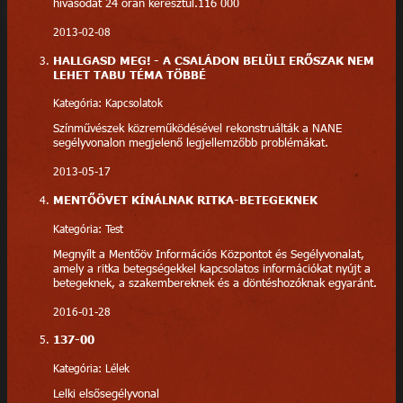
hívásodat 24 órán keresztül.116 000
2013-02-08
HALLGASD MEG! - A CSALÁDON BELÜLI ERŐSZAK NEM
LEHET TABU TÉMA TÖBBÉ
Kategória: Kapcsolatok
Színművészek közreműködésével rekonstruálták a NANE
segélyvonalon megjelenő legjellemzőbb problémákat.
2013-05-17
MENTŐÖVET KÍNÁLNAK RITKA-BETEGEKNEK
Kategória: Test
Megnyílt a Mentőöv Információs Központot és Segélyvonalat,
amely a ritka betegségekkel kapcsolatos információkat nyújt a
betegeknek, a szakembereknek és a döntéshozóknak egyaránt.
2016-01-28
137-00
Kategória: Lélek
Lelki elsősegélyvonal