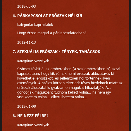
2018-05-03
PÁRKAPCSOLAT ERŐSZAK NÉLKÜL
Kategória: Kapcsolatok
Hogy érzed magad a párkapcsolatodban?
2012-11-13
SZEXUÁLIS ERŐSZAK - TÉNYEK, TANÁCSOK
Kategória: Veszélyek
Számos tévhit él az emberekben (a szakemberekben is) azzal
kapcsolatban, hogy kik válnak nemi erőszak áldozatává, ki
követhet el erőszakot, és jellemzően hol történnek ilyen
események. A széles körben elterjedt téves hiedelmek miatt az
erőszak áldozatai is gyakran önmagukat hibáztatják. Azt
gondolják magukban: tudnom kellett volna… ha nem így
viselkedtem volna… elkerülhettem volna…
2013-01-08
NE NÉZZ FÉLRE!
Kategória: Veszélyek