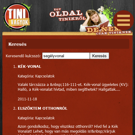
Keresés
Keresendő kulcsszó:
Keresés
KÉK-VONAL
Kategória: Kapcsolatok
Valaki tárcsázza a &nbsp;116-111-et. Kék-vonal ügyeletes (KV):
Halló, a Kék-vonalat hívtad, miben segíthetek? Hallgatlak....
2011-11-18
ELSZÖKTEM OTTHONRÓL
Kategória: Kapcsolatok
Azon gondolkodsz, hogy elszöksz otthonról? Hívd fel a Kék
Vonalat! Lehet, hogy van más megoldás is!&nbsp;Várjuk