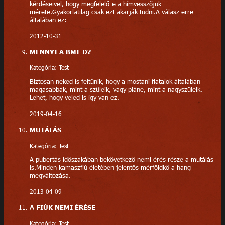
kérdéseivel, hogy megfelelő-e a hímvesszőjük
mérete.Gyakorlatilag csak ezt akarják tudni.A válasz erre
általában ez:
2012-10-31
MENNYI A BMI-D?
Kategória: Test
Biztosan neked is feltűnik, hogy a mostani fiatalok általában
magasabbak, mint a szüleik, vagy pláne, mint a nagyszüleik.
Lehet, hogy veled is így van ez.
2019-04-16
MUTÁLÁS
Kategória: Test
A pubertás időszakában bekövetkező nemi érés része a mutálás
is.Minden kamaszfiú életében jelentős mérföldkő a hang
megváltozása.
2013-04-09
A FIÚK NEMI ÉRÉSE
Kategória: Test