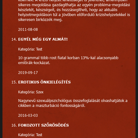
sikeres megoldása gazdagíthatja az egyén probléma-megoldási
készletét, készségeit, és hozzásegítheti, hogy az aktuális
helyzetmegoldáson túl a jövőben előforduló krízishelyzetekkel is
sikeresen birkózzék meg.
2011-08-08
EGYÉL MÉG EGY ALMÁT!
Kategória: Test
10 grammal több rost fiatal korban 13%-kal alacsonyabb
emlőrák-kockázat.
2019-09-17
EROTIKUS ÖNKIELÉGÍTÉS
Kategória: Szex
Nagynevű szexuálpszichológus összefoglalását olvashatjátok a
cikkben a maszturbáció fontosságáról.
2016-03-03
FOKOZOTT SZŐRÖSÖDÉS
Kategória: Test