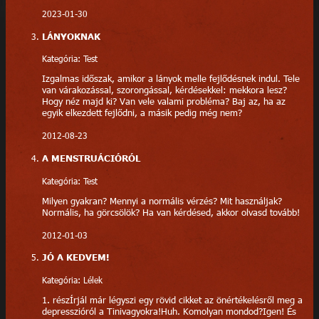
2023-01-30
LÁNYOKNAK
Kategória: Test
Izgalmas időszak, amikor a lányok melle fejlődésnek indul. Tele
van várakozással, szorongással, kérdésekkel: mekkora lesz?
Hogy néz majd ki? Van vele valami probléma? Baj az, ha az
egyik elkezdett fejlődni, a másik pedig még nem?
2012-08-23
A MENSTRUÁCIÓRÓL
Kategória: Test
Milyen gyakran? Mennyi a normális vérzés? Mit használjak?
Normális, ha görcsölök? Ha van kérdésed, akkor olvasd tovább!
2012-01-03
JÓ A KEDVEM!
Kategória: Lélek
1. részÍrjál már légyszi egy rövid cikket az önértékelésről meg a
depresszióról a Tinivagyokra!Huh. Komolyan mondod?Igen! És