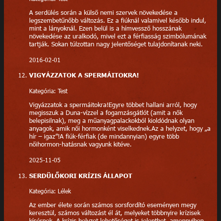
A serdülés során a külső nemi szervek növekedése a
legszembetűnőbb változás. Ez a fiúknál valamivel később indul,
mint a lányoknál. Ezen belül is a hímvessző hosszának
növekedése az uralkodó, mivel ezt a férfiasság szimbólumának
tartják. Sokan túlzottan nagy jelentőséget tulajdonítanak neki.
2016-02-01
VIGYÁZZATOK A SPERMÁITOKRA!
Kategória: Test
Vigyázzatok a spermáitokra!Egyre többet hallani arról, hogy
megisszuk a Duna-vízzel a fogamzásgátlót (amit a nők
belepisilnak), meg a műanyagpalackokból kioldódnak olyan
anyagok, amik női hormonként viselkednek.Az a helyzet, hogy „a
hír – igaz”!A fiúk-férfiak (de mindannyian) egyre több
nőihormon-hatásnak vagyunk kitéve.
2025-11-05
SERDÜLŐKORI KRÍZIS ÁLLAPOT
Kategória: Lélek
Az ember élete során számos sorsfordító eseményen megy
keresztül, számos változást él át, melyeket többnyire krízisek
kísérnek. A krízis helyzet lehetőséget is jelenthet, amennyiben