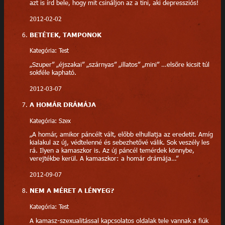
azt is írd bele, hogy mit csináljon az a tini, aki depressziós!
2012-02-02
BETÉTEK, TAMPONOK
Kategória: Test
„Szuper” „éjszakai” „szárnyas” „illatos” „mini” …elsőre kicsit túl
sokféle kapható.
2012-03-07
A HOMÁR DRÁMÁJA
Kategória: Szex
„A homár, amikor páncélt vált, előbb elhullatja az eredetit. Amíg
kialakul az új, védtelenné és sebezhetővé válik. Sok veszély les
rá. Ilyen a kamaszkor is. Az új páncél temérdek könnybe,
verejtékbe kerül. A kamaszkor: a homár drámája…”
2012-09-07
NEM A MÉRET A LÉNYEG?
Kategória: Test
A kamasz-szexualitással kapcsolatos oldalak tele vannak a fiúk