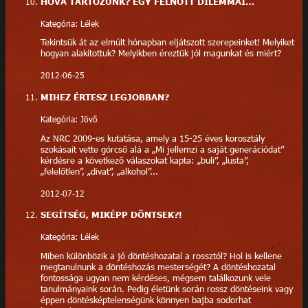
HOVÁ TARTOZUNK? EGY FELNŐTT DILEMMÁI…
Kategória: Lélek
Tekintsük át az elmúlt hónapban eljátszott szerepeinket! Melyiket
hogyan alakítottuk? Melyikben éreztük jól magunkat és miért?
2012-06-25
MIHEZ ÉRTESZ LEGJOBBAN?
Kategória: Jövő
Az NRC 2009-es kutatása, amely a 15-25 éves korosztály
szokásait vette górcső alá a „Mi jellemzi a saját generációdat”
kérdésre a következő válaszokat kapta: „buli”, „lusta”,
„felelőtlen”, „divat”, „alkohol”...
2012-07-12
SEGÍTSÉG, MIKÉPP DÖNTSEK?!
Kategória: Lélek
Miben különbözik a jó döntéshozatal a rossztól? Hol is kellene
megtanulnunk a döntéshozás mesterségét? A döntéshozatal
fontossága ugyan nem kérdéses, mégsem találkozunk vele
tanulmányaink során. Pedig életünk során rossz döntéseink vagy
éppen döntésképtelenségünk könnyen bajba sodorhat