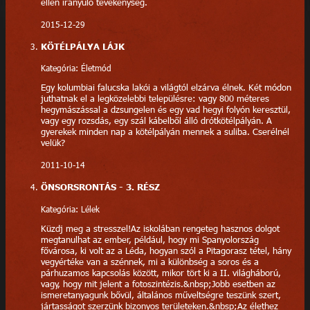
ellen irányuló tevékenység.
2015-12-29
KÖTÉLPÁLYA LÁJK
Kategória: Életmód
Egy kolumbiai falucska lakói a világtól elzárva élnek. Két módon
juthatnak el a legközelebbi településre: vagy 800 méteres
hegymászással a dzsungelen és egy vad hegyi folyón keresztül,
vagy egy rozsdás, egy szál kábelből álló drótkötélpályán. A
gyerekek minden nap a kötélpályán mennek a suliba. Cserélnél
velük?
2011-10-14
ÖNSORSRONTÁS - 3. RÉSZ
Kategória: Lélek
Küzdj meg a stresszel!Az iskolában rengeteg hasznos dolgot
megtanulhat az ember, például, hogy mi Spanyolország
fővárosa, ki volt az a Léda, hogyan szól a Pitagorasz tétel, hány
vegyértéke van a szénnek, mi a különbség a soros és a
párhuzamos kapcsolás között, mikor tört ki a II. világháború,
vagy, hogy mit jelent a fotoszintézis.&nbsp;Jobb esetben az
ismeretanyagunk bővül, általános műveltségre teszünk szert,
jártasságot szerzünk bizonyos területeken.&nbsp;Az élethez