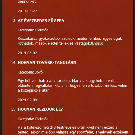
bennünket.
2013-05-22
AZ ÉVEZREDES FÜGEFA
Kategória: Életmód
Keszekusza gyökérzetből születik minden ember. Egyes ágak
rothadók, mások élettel teliek és vastagok.&nbsp;
2014-06-02
HOGYAN TOVÁBB-TANULÁS?!
Kategória: Jövő
Egy hét volt hátra a határidőig. Már csak egy hetem volt
eldönteni, egyáltalán kitalálni, hogy merre tovább, mi lesz velem
a középiskola után.
2024-02-09
HOGYAN KEZDJÜK EL?
Kategória: Életmód
Ha a kötelező heti 2-3 testnevelés órán kívül nem edzed a
tested, akkor mielőbb válassz egy sportfélét, amelynek edzésein