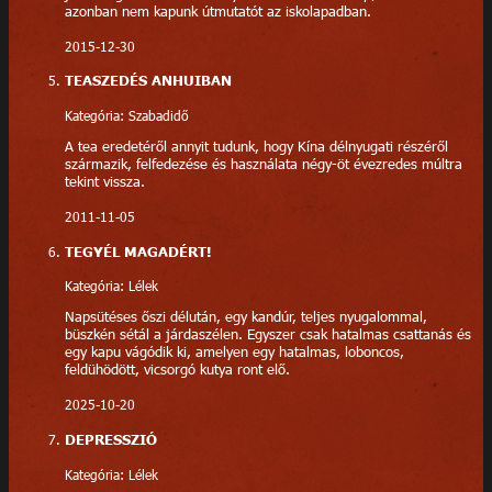
azonban nem kapunk útmutatót az iskolapadban.
2015-12-30
TEASZEDÉS ANHUIBAN
Kategória: Szabadidő
A tea eredetéről annyit tudunk, hogy Kína délnyugati részéről
származik, felfedezése és használata négy-öt évezredes múltra
tekint vissza.
2011-11-05
TEGYÉL MAGADÉRT!
Kategória: Lélek
Napsütéses őszi délután, egy kandúr, teljes nyugalommal,
büszkén sétál a járdaszélen. Egyszer csak hatalmas csattanás és
egy kapu vágódik ki, amelyen egy hatalmas, loboncos,
feldühödött, vicsorgó kutya ront elő.
2025-10-20
DEPRESSZIÓ
Kategória: Lélek