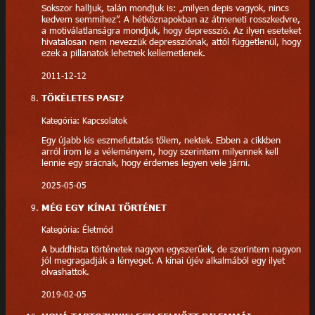
Sokszor halljuk, talán mondjuk is: „milyen depis vagyok, nincs
kedvem semmihez”. A hétköznapokban az átmeneti rosszkedvre,
a motiválatlanságra mondjuk, hogy depresszió. Az ilyen eseteket
hivatalosan nem nevezzük depressziónak, attól függetlenül, hogy
ezek a pillanatok lehetnek kellemetlenek.
2011-12-12
TÖKÉLETES PASI?
Kategória: Kapcsolatok
Egy újabb kis eszmefuttatás tőlem, nektek. Ebben a cikkben
arról írom le a véleményem, hogy szerintem milyennek kell
lennie egy srácnak, hogy érdemes legyen vele járni.
2025-05-05
MÉG EGY KÍNAI TÖRTÉNET
Kategória: Életmód
A buddhista történetek nagyon egyszerűek, de szerintem nagyon
jól megragadják a lényeget. A kínai újév alkalmából egy ilyet
olvashattok.
2019-02-05