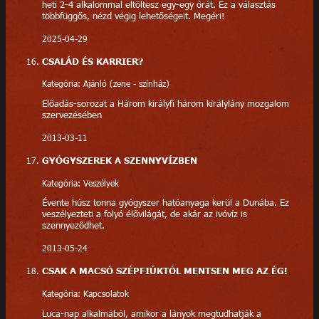
heti 2-4 alkalommal eltöltesz egy-egy órát. Ez a választás
többfüggős, nézd végig lehetőségeit. Megéri!
2025-04-29
CSALÁD ÉS KARRIER?
Kategória: Ajánló (zene - színház)
Előadás-sorozat a Három királyfi három királylány mozgalom
szervezésében
2013-03-11
GYÓGYSZEREK A SZENNYVÍZBEN
Kategória: Veszélyek
Évente húsz tonna gyógyszer hatóanyaga kerül a Dunába. Ez
veszélyezteti a folyó élővilágát, de akár az ivóvíz is
szennyeződhet.
2013-05-24
CSAK A MACSÓ SZÉPFIÚKTÓL MENTSEN MEG AZ ÉG!
Kategória: Kapcsolatok
Luca-nap alkalmából, amikor a lányok megtudhatják a