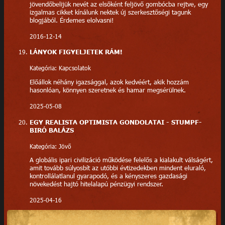
jövendőbelijük nevét az elsőként feljövő gombócba rejtve, egy
izgalmas cikket kínálunk nektek új szerkesztőségi tagunk
blogjából. Érdemes elolvasni!
2016-12-14
LÁNYOK FIGYELJETEK RÁM!
Kategória: Kapcsolatok
Előállok néhány igazsággal, azok kedvéért, akik hozzám
hasonlóan, könnyen szeretnek és hamar megsérülnek.
2025-05-08
EGY REALISTA OPTIMISTA GONDOLATAI - STUMPF-
BIRÓ BALÁZS
Kategória: Jövő
A globális ipari civilizáció működése felelős a kialakult válságért,
amit tovább súlyosbít az utóbbi évtizedekben mindent eluraló,
kontrollálatlanul gyarapodó, és a kényszeres gazdasági
növekedést hajtó hitelalapú pénzügyi rendszer.
2025-04-16