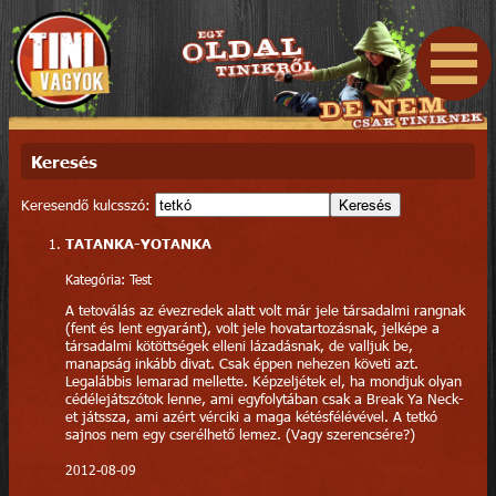
Keresés
Keresendő kulcsszó:
Keresés
TATANKA-YOTANKA
Kategória: Test
A tetoválás az évezredek alatt volt már jele társadalmi rangnak
(fent és lent egyaránt), volt jele hovatartozásnak, jelképe a
társadalmi kötöttségek elleni lázadásnak, de valljuk be,
manapság inkább divat. Csak éppen nehezen követi azt.
Legalábbis lemarad mellette. Képzeljétek el, ha mondjuk olyan
cédélejátszótok lenne, ami egyfolytában csak a Break Ya Neck-
et játssza, ami azért vérciki a maga kétésfélévével. A tetkó
sajnos nem egy cserélhető lemez. (Vagy szerencsére?)
2012-08-09