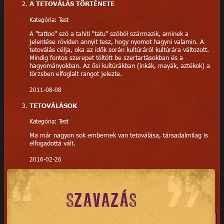
A TETOVÁLÁS TÖRTÉNETE
Kategória: Test
A "tattoo" szó a tahiti "tatu" szóból származik, aminek a
jelentése röviden annyit tesz, hogy nyomot hagyni valamin. A
tetoválás célja, oka az idők során kultúráról kultúrára változott.
Mindig fontos szerepet töltött be szertartásokban és a
hagyományokban. Az ősi kultúrákban (inkák, mayák, aztékok) a
törzsben elfoglalt rangot jelezte.
2011-08-08
TETOVÁLÁSOK
Kategória: Test
Ma már nagyon sok embernek van tetoválása, társadalmilag is
elfogadottá vált.
2016-02-26
SZAVAZÁS