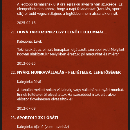
A legtöbb kamasznak 8-9 óra éjszakai alvásra van szüksége. Ez
elengedhetetlen ahhoz, hogy a napi feladatokat (tanulás, sport
stb) el tudd végezni.Sajnos a legtöbben nem alszanak ennyit.
2025-02-18
HOVÁ TARTOZUNK? EGY FELNŐTT DILEMMÁI…
Kategória: Lélek
Tekintsük át az elmúlt hónapban eljátszott szerepeinket! Melyiket
hogyan alakítottuk? Melyikben éreztük jól magunkat és miért?
2012-06-25
NYÁRI MUNKAVÁLLALÁS - FELTÉTELEK, LEHETŐSÉGEK
Kategória: Jövő
A tanulás mellett sokan vállalnak, vagy vállalnának nyári munkát.
Ennek feltételeiről olvashattok.Ha szerződést írtok alá, akkor
először figyelmesen olvassátok el!
2012-07-09
SPORTOLJ 3X1 ÓRÁT!
Kategória: Ajánló (zene - színház)