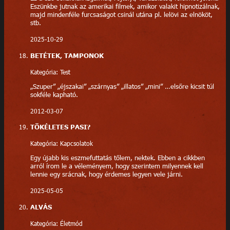
Eszünkbe jutnak az amerikai filmek, amikor valakit hipnotizálnak,
majd mindenféle furcsaságot csinál utána pl. lelövi az elnököt,
stb.
2025-10-29
BETÉTEK, TAMPONOK
Kategória: Test
„Szuper” „éjszakai” „szárnyas” „illatos” „mini” …elsőre kicsit túl
sokféle kapható.
2012-03-07
TÖKÉLETES PASI?
Kategória: Kapcsolatok
Egy újabb kis eszmefuttatás tőlem, nektek. Ebben a cikkben
arról írom le a véleményem, hogy szerintem milyennek kell
lennie egy srácnak, hogy érdemes legyen vele járni.
2025-05-05
ALVÁS
Kategória: Életmód