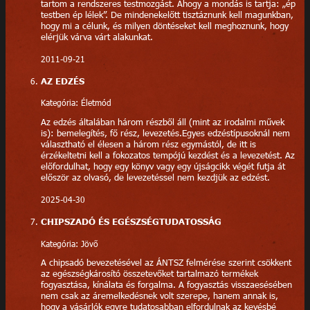
tartom a rendszeres testmozgást. Ahogy a mondás is tartja: „ép
testben ép lélek”. De mindenekelőtt tisztáznunk kell magunkban,
hogy mi a célunk, és milyen döntéseket kell meghoznunk, hogy
elérjük várva várt alakunkat.
2011-09-21
AZ EDZÉS
Kategória: Életmód
Az edzés általában három részből áll (mint az irodalmi művek
is): bemelegítés, fő rész, levezetés.Egyes edzéstípusoknál nem
választható el élesen a három rész egymástól, de itt is
érzékeltetni kell a fokozatos tempójú kezdést és a levezetést. Az
előfordulhat, hogy egy könyv vagy egy újságcikk végét futja át
először az olvasó, de levezetéssel nem kezdjük az edzést.
2025-04-30
CHIPSZADÓ ÉS EGÉSZSÉGTUDATOSSÁG
Kategória: Jövő
A chipsadó bevezetésével az ÁNTSZ felmérése szerint csökkent
az egészségkárosító összetevőket tartalmazó termékek
fogyasztása, kínálata és forgalma. A fogyasztás visszaesésében
nem csak az áremelkedésnek volt szerepe, hanem annak is,
hogy a vásárlók egyre tudatosabban elfordulnak az kevésbé