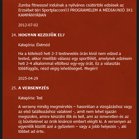
Zumba fitnesszel indulnak a nyilvános csütörtöki edzések az
Erzsébet téri SportplacconÚJ PROGRAMELEM A MÉDIAUNIÓ 3X1
KAMPÁNYÁBAN
2012-07-02
HOGYAN KEZDJÜK EL?
Kategória: Életmód
Ha a kötelező heti 2-3 testnevelés órán kívül nem edzed a
tested, akkor mielőbb válassz egy sportfélét, amelynek edzésein
heti 2-4 alkalommal eltöltesz egy-egy órát. Ez a választás
többfüggős, nézd végig lehetőségeit. Megéri!
2025-04-29
A VERSENYZÉS
Kategória: Test
A verseny mindig megméretés – hasonlóan a vizsgázáshoz vagy
az első találkozáshoz valakivel -, amit nem lehet igazán
megszokni, amire készülni illik és kell, ami az ismeretlen és az
új bűvöletével az örök kíváncsi embert elégíti ki. A versenyen az
egyenlők között azé a győzelem – vagy a jobb helyezés -, aki
többet ad érte.