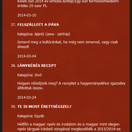
Keleti sün 2014 év emlőse.&nbsp;Egy sün természetvédelmi
értéke 25 ezer Ft.
2014-03-10
FELSZÁLLOTT A PÁVA
Kategória: Ajánló (zene - színház)
Ismerd meg a kultúránkat, ha még nem ismered, vagy csak
élvezd!
2014-03-04
LÁNYKÉRÉS RECEPT
Kategória: Jövő
Hogyan nősüljünk meg? A receptet a hagyományokhoz igazodva
állítottuk össze.
2014-03-24
TE IS MOST ÉRETTSÉGIZEL?
Kategória: Egyéb
Hétfőn a magyar nyelv és irodalom és a magyar mint idegen
nyelv tárgyak írásbeli vizsgáival megkezdődik a 2013/2014-es