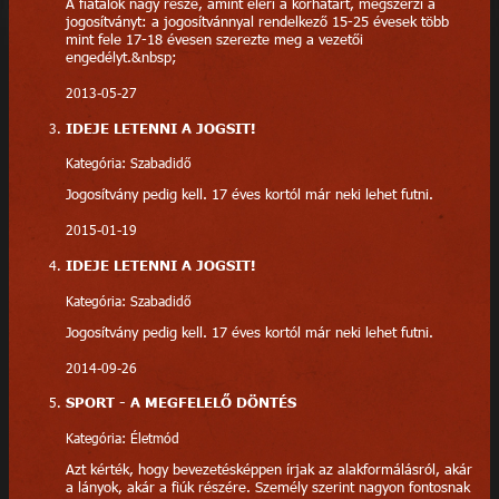
A fiatalok nagy része, amint eléri a korhatárt, megszerzi a
jogosítványt: a jogosítvánnyal rendelkező 15-25 évesek több
mint fele 17-18 évesen szerezte meg a vezetői
engedélyt.&nbsp;
2013-05-27
IDEJE LETENNI A JOGSIT!
Kategória: Szabadidő
Jogosítvány pedig kell. 17 éves kortól már neki lehet futni.
2015-01-19
IDEJE LETENNI A JOGSIT!
Kategória: Szabadidő
Jogosítvány pedig kell. 17 éves kortól már neki lehet futni.
2014-09-26
SPORT - A MEGFELELŐ DÖNTÉS
Kategória: Életmód
Azt kérték, hogy bevezetésképpen írjak az alakformálásról, akár
a lányok, akár a fiúk részére. Személy szerint nagyon fontosnak