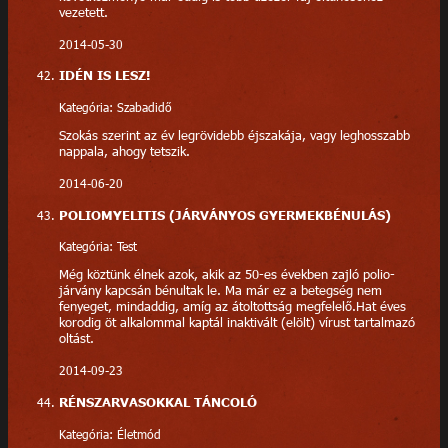
vezetett.
2014-05-30
IDÉN IS LESZ!
Kategória: Szabadidő
Szokás szerint az év legrövidebb éjszakája, vagy leghosszabb
nappala, ahogy tetszik.
2014-06-20
POLIOMYELITIS (JÁRVÁNYOS GYERMEKBÉNULÁS)
Kategória: Test
Még köztünk élnek azok, akik az 50-es években zajló polio-
járvány kapcsán bénultak le. Ma már ez a betegség nem
fenyeget, mindaddig, amíg az átoltottság megfelelő.Hat éves
korodig öt alkalommal kaptál inaktivált (elölt) vírust tartalmazó
oltást.
2014-09-23
RÉNSZARVASOKKAL TÁNCOLÓ
Kategória: Életmód