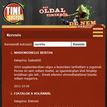
Keresés
Keresendő kulcsszó:
Keresés
MADEMOISELLE BERTUS
Kategória: Szabadidő
2010 szeptemberében végre a kezemben tarthattam a jogsimat.
Persze én sem voltam kivétel, az igazolványban lévő fénykép
brutálisan gáz lett… Ennek ellenére elmondhatatlanul büszke
voltam magamra.
2011-10-26
FIATALOK A VOLÁNNÁL
Kategória: Életmód