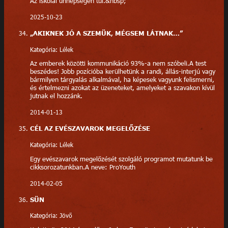
Az iskolai ünnepségen túl.&nbsp;
2025-10-23
„AKIKNEK JÓ A SZEMÜK, MÉGSEM LÁTNAK…”
Kategória: Lélek
Az emberek közötti kommunikáció 93%-a nem szóbeli.A test
beszédes! Jobb pozícióba kerülhetünk a randi, állás-interjú vagy
bármilyen tárgyalás alkalmával, ha képesek vagyunk felismerni,
és értelmezni azokat az üzeneteket, amelyeket a szavakon kívül
jutnak el hozzánk.
2014-01-13
CÉL AZ EVÉSZAVAROK MEGELŐZÉSE
Kategória: Lélek
Egy evészavarok megelőzését szolgáló programot mutatunk be
cikksorozatunkban.A neve: ProYouth
2014-02-05
SÜN
Kategória: Jövő