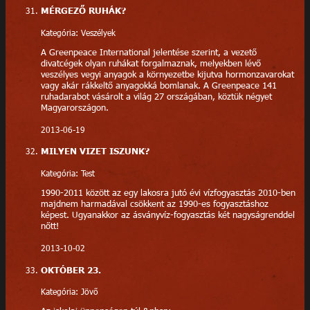
MÉRGEZŐ RUHÁK?
Kategória: Veszélyek
A Greenpeace International jelentése szerint, a vezető
divatcégek olyan ruhákat forgalmaznak, melyekben lévő
veszélyes vegyi anyagok a környezetbe kijutva hormonzavarokat
vagy akár rákkeltő anyagokká bomlanak. A Greenpeace 141
ruhadarabot vásárolt a világ 27 országában, köztük négyet
Magyarországon.
2013-06-19
MILYEN VIZET ISZUNK?
Kategória: Test
1990-2011 között az egy lakosra jutó évi vízfogyasztás 2010-ben
majdnem harmadával csökkent az 1990-es fogyasztáshoz
képest. Ugyanakkor az ásványvíz-fogyasztás két nagyságrenddel
nőtt!
2013-10-02
OKTÓBER 23.
Kategória: Jövő