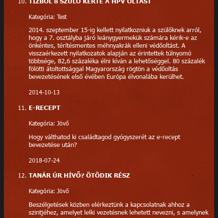
TÍZBŐL 8 SZÜLŐ KÉRTE A HPV OLTÁST
Kategória: Test
2014. szeptember 15-ig kellett nyilatkozniuk a szülőknek arról,
hogy a 7. osztályba járó leánygyermekük számára kérik-e az
önkéntes, térítésmentes méhnyakrák elleni védőoltást. A
visszaérkezett nyilatkozatok alapján az érintettek túlnyomó
többsége, 82,6 százaléka élni kíván a lehetőséggel. 80 százalék
fölötti átoltottsággal Magyarország rögtön a védőoltás
bevezetésének első évében Európa élvonalába kerülhet.
2014-10-13
E-RECEPT
Kategória: Jövő
Hogy válthatod ki családtagod gyógyszerét az e-recept
bevezetése után?
2018-07-24
TANÁR ÚR HÍVŐ? ÖTÖDIK RÉSZ
Kategória: Jövő
Beszélgetések közben elérkeztünk a kapcsolatnak ahhoz a
szintjéhez, amelyet lelki vezetésnek lehetett nevezni, s amelynek