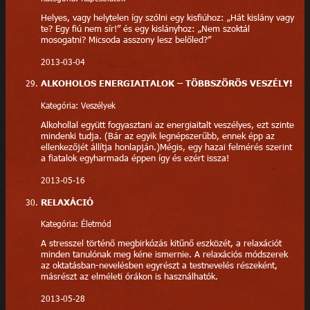
Helyes, vagy helytelen így szólni egy kisfiúhoz: „Hát kislány vagy
te? Egy fiú nem sír!” és egy kislányhoz: „Nem szoktál
mosogatni? Micsoda asszony lesz belőled?”
2013-03-04
ALKOHOLOS ENERGIAITALOK – TÖBBSZÖRÖS VESZÉLY!
Kategória: Veszélyek
Alkohollal együtt fogyasztani az energiaitalt veszélyes, ezt szinte
mindenki tudja. (Bár az egyik legnépszerűbb, ennek épp az
ellenkezőjét állítja honlapján.)Mégis, egy hazai felmérés szerint
a fiatalok egyharmada éppen így és ezért issza!
2013-05-16
RELAXÁCIÓ
Kategória: Életmód
A stresszel történő megbirkózás kitűnő eszközét, a relaxációt
minden tanulónak meg kéne ismernie. A relaxációs módszerek
az oktatásban-nevelésben egyrészt a testnevelés részeként,
másrészt az elméleti órákon is használhatók.
2013-05-28