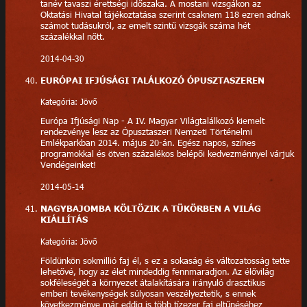
tanév tavaszi érettségi időszaka. A mostani vizsgákon az
Oktatási Hivatal tájékoztatása szerint csaknem 118 ezren adnak
számot tudásukról, az emelt szintű vizsgák száma hét
százalékkal nőtt.
2014-04-30
EURÓPAI IFJÚSÁGI TALÁLKOZÓ ÓPUSZTASZEREN
Kategória: Jövő
Európa Ifjúsági Nap - A IV. Magyar Világtalálkozó kiemelt
rendezvénye lesz az Ópusztaszeri Nemzeti Történelmi
Emlékparkban 2014. május 20-án. Egész napos, színes
programokkal és ötven százalékos belépői kedvezménnyel várjuk
Vendégeinket!
2014-05-14
NAGYBAJOMBA KÖLTÖZIK A TÜKÖRBEN A VILÁG
KIÁLLÍTÁS
Kategória: Jövő
Földünkön sokmillió faj él, s ez a sokaság és változatosság tette
lehetővé, hogy az élet mindeddig fennmaradjon. Az élővilág
sokféleségét a környezet átalakítására irányuló drasztikus
emberi tevékenységek súlyosan veszélyeztetik, s ennek
következménye már eddig is több tízezer faj eltűnéséhez