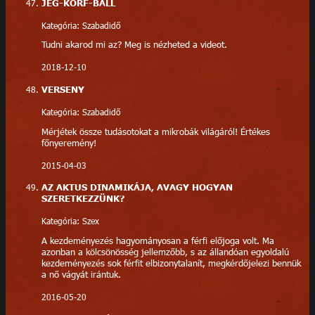
JÉG-KORF-BALL
Kategória: Szabadidő
Tudni akarod mi az? Meg is nézheted a videot.
2018-12-10
VERSENY
Kategória: Szabadidő
Mérjétek össze tudásotokat a mikrobák világáról! Értékes
főnyeremény!
2015-04-03
AZ AKTUS DINAMIKÁJA, AVAGY HOGYAN
SZERETKEZZÜNK?
Kategória: Szex
A kezdeményezés hagyományosan a férfi előjoga volt. Ma
azonban a kölcsönösség jellemzőbb, s az állandóan egyoldalú
kezdeményezés sok férfit elbizonytalanít, megkérdőjelezi bennük
a nő vágyát irántuk.
2016-05-20