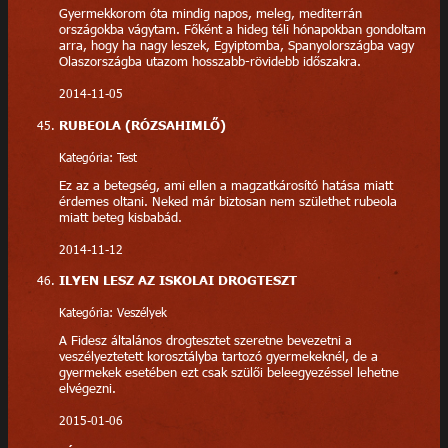
Gyermekkorom óta mindig napos, meleg, mediterrán
országokba vágytam. Főként a hideg téli hónapokban gondoltam
arra, hogy ha nagy leszek, Egyiptomba, Spanyolországba vagy
Olaszországba utazom hosszabb-rövidebb időszakra.
2014-11-05
RUBEOLA (RÓZSAHIMLŐ)
Kategória: Test
Ez az a betegség, ami ellen a magzatkárosító hatása miatt
érdemes oltani. Neked már biztosan nem születhet rubeola
miatt beteg kisbabád.
2014-11-12
ILYEN LESZ AZ ISKOLAI DROGTESZT
Kategória: Veszélyek
A Fidesz általános drogtesztet szeretne bevezetni a
veszélyeztetett korosztályba tartozó gyermekeknél, de a
gyermekek esetében ezt csak szülői beleegyezéssel lehetne
elvégezni.
2015-01-06