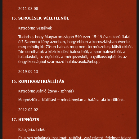
2011-08-08
SÉRÜLÉSEK-VÉLETLENÜL
Kategória: Veszélyek
Tudod-e, hogy Magyarországon 540 ezer 15-19 éves korú fiatal
él? Szomorú tény azonban, hogy ebben a korosztályban évente
még mindig kb 70-en halnak meg nem természetes, külső okból.
Ide sorolhatók a közlekedési balesetből, a sportbalesetből, a
fulladásból, az égésből, a mérgezésből, a gyilkosságból és az
öngyilkosságból származó halálozások.&nbsp;
2019-09-13
KONTRASZTKIÁLLÍTÁS
Kategória: Ajánló (zene - színház)
Megnéztük a kiállítást – mindannyian a hatása alá kerültünk.
2012-02-02
HIPNÓZIS
Kategória: Lélek
Ez a szó sokaknak izgalmat, rejtélyt, varázslatot, félelmet jelent.