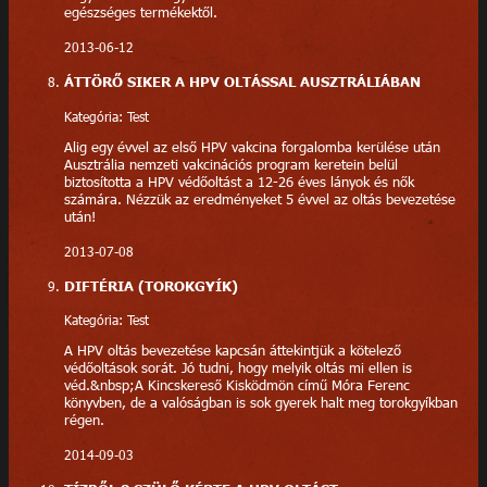
egészséges termékektől.
2013-06-12
ÁTTÖRŐ SIKER A HPV OLTÁSSAL AUSZTRÁLIÁBAN
Kategória: Test
Alig egy évvel az első HPV vakcina forgalomba kerülése után
Ausztrália nemzeti vakcinációs program keretein belül
biztosította a HPV védőoltást a 12-26 éves lányok és nők
számára. Nézzük az eredményeket 5 évvel az oltás bevezetése
után!
2013-07-08
DIFTÉRIA (TOROKGYÍK)
Kategória: Test
A HPV oltás bevezetése kapcsán áttekintjük a kötelező
védőoltások sorát. Jó tudni, hogy melyik oltás mi ellen is
véd.&nbsp;A Kincskereső Kisködmön című Móra Ferenc
könyvben, de a valóságban is sok gyerek halt meg torokgyíkban
régen.
2014-09-03