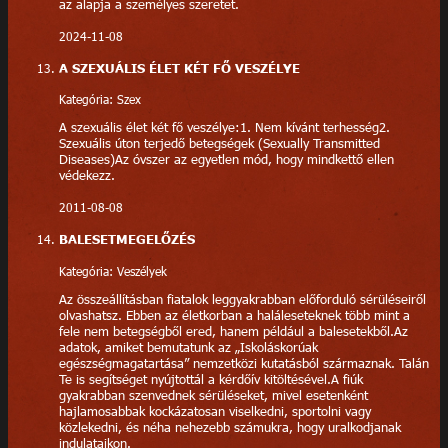
az alapja a személyes szeretet.
2024-11-08
A SZEXUÁLIS ÉLET KÉT FŐ VESZÉLYE
Kategória: Szex
A szexuális élet két fő veszélye:1. Nem kívánt terhesség2.
Szexuális úton terjedő betegségek (Sexually Transmitted
Diseases)Az óvszer az egyetlen mód, hogy mindkettő ellen
védekezz.
2011-08-08
BALESETMEGELŐZÉS
Kategória: Veszélyek
Az összeállításban fiatalok leggyakrabban előforduló sérüléseiről
olvashatsz. Ebben az életkorban a haláleseteknek több mint a
fele nem betegségből ered, hanem például a balesetekből.Az
adatok, amiket bemutatunk az „Iskoláskorúak
egészségmagatartása” nemzetközi kutatásból származnak. Talán
Te is segítséget nyújtottál a kérdőív kitöltésével.A fiúk
gyakrabban szenvednek sérüléseket, mivel esetenként
hajlamosabbak kockázatosan viselkedni, sportolni vagy
közlekedni, és néha nehezebb számukra, hogy uralkodjanak
indulataikon.