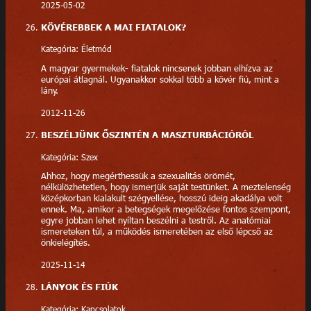
2025-05-02
KÖVÉREBBEK A MAI FIATALOK?
Kategória: Életmód
A magyar gyermekek- fiatalok nincsenek jobban elhízva az
európai átlagnál. Ugyanakkor sokkal több a kövér fiú, mint a
lány.
2012-11-26
BESZÉLJÜNK ŐSZINTÉN A MASZTURBÁCIÓRÓL
Kategória: Szex
Ahhoz, hogy megérthessük a szexualitás örömét,
nélkülözhetetlen, hogy ismerjük saját testünket. A meztelenség
középkorban kialakult szégyellése, hosszú ideig akadálya volt
ennek. Ma, amikor a betegségek megelőzése fontos szempont,
egyre jobban lehet nyíltan beszélni a testről. Az anatómiai
ismereteken túl, a működés ismeretében az első lépcső az
önkielégítés.
2025-11-14
LÁNYOK ÉS FIÚK
Kategória: Kapcsolatok