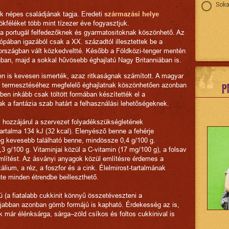
Soka
lék népes családjának tagja. Eredeti
származási helye
ökféléket több mint tízezer éve fogyasztjuk.
a portugál felfedezőknek és gyarmatositoknak köszönhető. Az
pában igazából csak a XX. századtól illesztettek be a
országban vált közkedveltté. Később a Földközi-tenger mentén
gban, majd a sokkal hűvösebb éghajlatú Nagy Britanniában is.
 is kevesen ismerték, azaz ritkaságnak számított. A magyar
ni termesztéséhez megfelelő éghajlatnak köszönhetően azonban
P
en inkább csak töltött formában készítették el a
 a fantázia szab határt a felhasználási lehetőségeknek.
y hozzájárul a szervezet folyadékszükségletének
tartalma 134 kJ (32 kcal). Elenyésző benne a fehérje
g kevesebb található benne, mindössze 0,4 g/100 g.
,3 g/100 g. Vitaminjai közül a C-vitamin (17 mg/100 g), a folsav
említést. Az ásványi anyagok közül említésre érdemes a
ium, a réz, a foszfor és a cink. Élelmirost-tartalmának
te minden étrendbe beilleszthető.
ú (a fiatalabb cukkinit könnyű összetéveszteni a
Újabban azonban gömb formájú is kapható. Érdekesség az is,
 már élénksárga, sárga–zöld csíkos és foltos cukkinival is