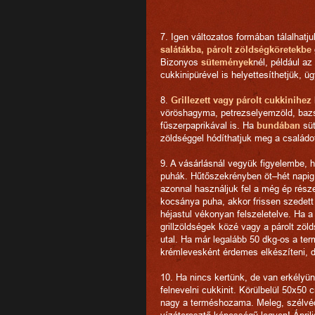
7. Igen változatos formában tálalhatju
salátákba, párolt zöldségköretekbe
Bizonyos
sütemények
nél, például a
cukkinipürével is helyettesíthetjük, ü
8.
Grillezett vagy párolt cukkinihez
vöröshagyma, petrezselyemzöld, baz
fűszerpaprikával is. Ha
bundában
süt
zöldséggel hódíthatjuk meg a családo
9. A vásárlásnál vegyük figyelembe, 
puhák. Hűtőszekrényben öt–hét napig 
azonnal használjuk fel a még ép része
kocsánya puha, akkor frissen szedett
héjastul vékonyan felszeletelve. Ha 
grillzöldségek közé vagy a párolt zöl
utal. Ha már legalább 50 dkg-os a ter
krémlevesként érdemes elkészíteni, d
10. Ha nincs kertünk, de van erkélyü
felnevelni cukkinit. Körülbelül 50x50
nagy a terméshozama. Meleg, szélvéd
vízáteresztő képességű legyen! Áprili