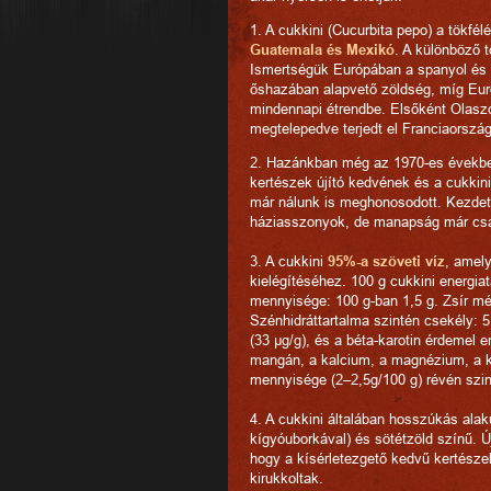
1. A cukkini (Cucurbita pepo) a tökfé
Guatemala és Mexikó
. A különböző t
Ismertségük Európában a spanyol és 
őshazában alapvető zöldség, míg Euró
mindennapi étrendbe. Elsőként Olasz
megtelepedve terjedt el Franciaorszá
2. Hazánkban még az 1970-es években
kertészek újító kedvének és a cukki
már nálunk is meghonosodott. Kezdetb
háziasszonyok, de manapság már csak
3. A cukkini
95%-a szöveti víz
, amel
kielégítéséhez. 100 g cukkini energia
mennyisége: 100 g-ban 1,5 g. Zsír mé
Szénhidráttartalma szintén csekély: 5
(33 µg/g), és a béta-karotin érdemel 
mangán, a kalcium, a magnézium, a kál
mennyisége (2–2,5g/100 g) révén szin
4. A cukkini általában hosszúkás alak
kígyóuborkával) és sötétzöld színű. 
hogy a kísérletezgető kedvű kertészek
kirukkoltak.