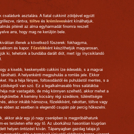
k családunk asztalára. A fiatal cukkinit zöldjével együtt
grillezve, rántva,
töltve
és
krémleves
ként kínálhatjuk.
z almás piténél az alma egyharmadát finomra reszelt
gyelve arra, hogy mag ne kerüljön bele.
kiválóan illenek a következő fűszerek: fokhagyma,
salikom és kapor.
Főzelék
ként készíthetjük magyarosan,
jük ki, tehetünk a bundába darált diót, mert így ínycsiklandó
t.
hogy a kisebb, keskenyebb cukkini íze édesebb, s a magvai
tárolható. A helyenkénti megpuhulás a romlás jele. Ekkor
ket. Ha a héja fényes, foltosodástól és puhulástól mentes, s a
 zöldségről van szó. Ez a legalkalmasabb friss salátákba
a héja már vastagabb, de még könnyen szelhető, akkor mehet a
dségköretbe. A kemény kocsány régi szedésre, túlérettségre
més, akkor inkább hámozva, főzelékként, rakottan, töltve vagy
e ebben az esetben is elegendő csupán pár percig hőkezelni.
nk, akkor akár egy jó nagy cserépben is megpróbálhatunk
 cm-es területen elfér egy tő. Az uborkához hasonlóan kiugróan
ett helyen öntözést kíván. Tápanyagban gazdag talaja jó
si magvetés után a terméseit júniustól-októberig hozza, viszont