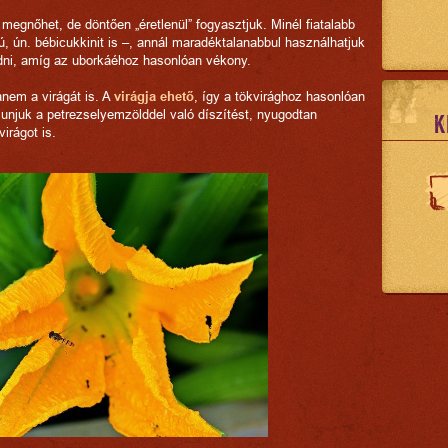
s megnőhet, de döntően „éretlenül” fogyasztjuk. Minél fiatalabb
, ún. bébicukkinit is –, annál maradéktalanabbul használhatjuk
zedni, amíg az uborkáéhoz hasonlóan vékony.
nem a virágát is. A
virágja ehető
, így a tökvirághoz hasonlóan
 unjuk a petrezselyemzölddel való díszítést, nyugodtan
K
virágot is.