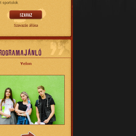
t sportolok.
Szavazás állása
ROGRAMAJÁNLÓ
Yelon