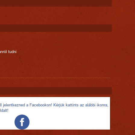
nról tudni
l jelentkezned a Facebookon! Kérjük kattints az alábbi ikonra,
ldalt!