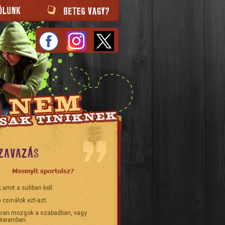
ZAVAZÁS
Mennyit sportolsz?
 amit a suliban kell.
 csinálok ezt-azt.
ran mozgok a szabadban, vagy
teremben.