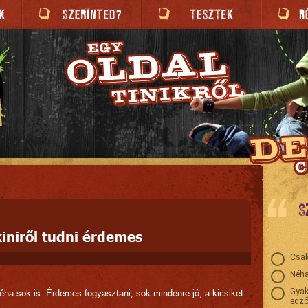
S
iniről tudni érdemes
Csak
Néha
Gyak
éha sok is. Érdemes fogyasztani, sok mindenre jó, a kicsiket
edző