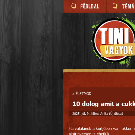
»
ÉLETMÓD
10 dolog amit a cukk
2025. júl. 9., Klima Anita (Új diéta)
Ha valakinek a kertjében van, akkor n
akár nyersen is ehetjük.