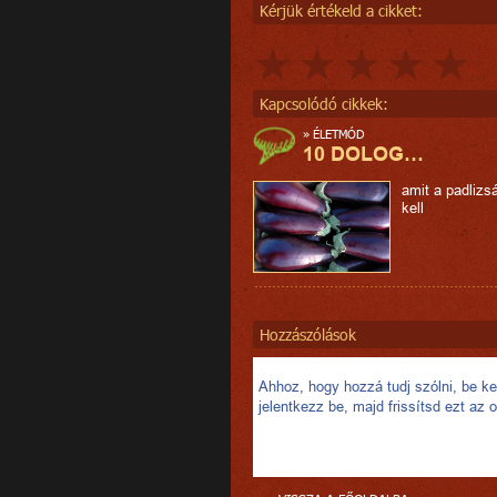
Kérjük értékeld a cikket:
Kapcsolódó cikkek:
»
ÉLETMÓD
10 DOLOG…
amit a padlizsá
kell
Hozzászólások
Ahhoz, hogy hozzá tudj szólni, be kel
jelentkezz be, majd frissítsd ezt az o