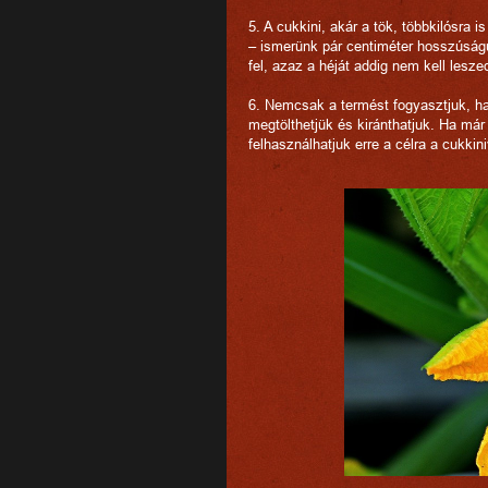
5. A cukkini, akár a tök, többkilósra i
– ismerünk pár centiméter hosszúságú
fel, azaz a héját addig nem kell les
6. Nemcsak a termést fogyasztjuk, ha
megtölthetjük és kiránthatjuk. Ha már
felhasználhatjuk erre a célra a cukkini