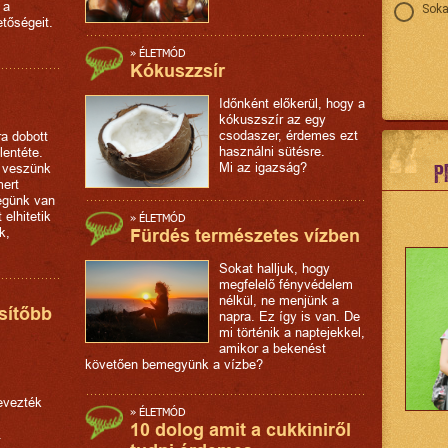
 a
Soka
tőségeit.
»
ÉLETMÓD
Kókuszzsír
Időnként előkerül, hogy a
kókuszszír az egy
csodaszer, érdemes ezt
ra dobott
használni sütésre.
lentéte.
Mi az igazság?
P
 veszünk
mert
égünk van
elhitetik
»
ÉLETMÓD
k,
Fürdés természetes vízben
Sokat halljuk, hogy
megfelelő fényvédelem
nélkül, ne menjünk a
sítőbb
napra. Ez így is van. De
mi történik a naptejekkel,
amikor a bekenést
követően bemegyünk a vízbe?
evezték
»
ÉLETMÓD
10 dolog amit a cukkiniről
.