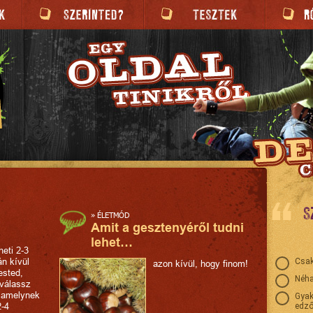
S
»
ÉLETMÓD
Amit a gesztenyéről tudni
lehet…
heti 2-3
án kívül
Csak
azon kívül, hogy finom!
ested,
Néha
 válassz
, amelynek
Gyak
2-4
edző