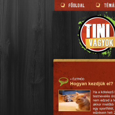
»
ÉLETMÓD
Hogyan kezdjük el?
Ha a kötelező 
testnevelés ór
nem edzed a t
akkor mielőbb
egy sportfélét
edzésein heti 