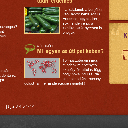
tudni érdemes
Ha valakinek a kertjében
van, akkor néha sok is.
Érdemes fogyasztani,
sok mindenre jó, a
gészséges?
kicsiket akár nyersen is
sit
ehetjük.
K
ban.
»
ÉLETMÓD
Mi legyen az úti patikában?
Természetesen nincs
mindenkire érvényes
szabály és attól is függ,
aralás,
hogy hová indulsz, de
t döntünk,
összeszedtünk néhány
gra
dolgot, amire mindenképpen gondolj!
.
[
1
]
2
3
4
5
>
>>