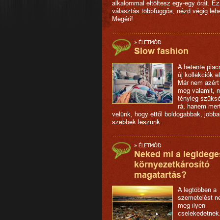
alkalommal eltöltesz egy-egy órát. Ez
választás többfüggős, nézd végig lehe
Megéri!
»
ÉLETMÓD
Slow fashion
A hetente piac
új kollekciók el
Már nem azért
meg valamit, 
tényleg szüks
rá, hanem mert 
velünk, hogy ettől boldogabbak, jobba
szebbek leszünk.
»
ÉLETMÓD
Neked mi a legidege
környezetkárosító
magatartás?
A legtöbben a
szemetelést n
meg ilyen
cselekedetnek