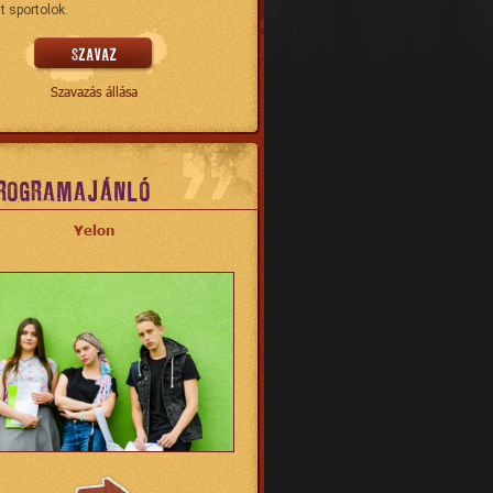
t sportolok.
Szavazás állása
ROGRAMAJÁNLÓ
Yelon