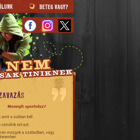
ZAVAZÁS
Mennyit sportolsz?
 amit a suliban kell.
 csinálok ezt-azt.
ran mozgok a szabadban, vagy
teremben.