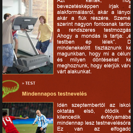
Azt kérték, hog
bevezetésképpen írjak a
alakformálásról, akár a lányok
akár a fiúk részére. Személ
szerint nagyon fontosnak tarto
a rendszeres testmozgást
Ahogy a mondás is tartja: „é
testben ép lélek”. D
mindenekelőtt tisztáznunk kel
magunkban, hogy mi a célunk
és milyen döntéseket kel
meghoznunk, hogy elérjük várv
várt alakunkat.
»
TEST
Mindennapos testnevelés
Idén szeptembertől az iskola
oktatás első, ötödik é
kilencedik évfolyamába
mindennap lesz testnevelésóra.
Ez van az elfogadot