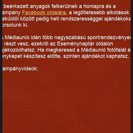
A beérkezett anyagok felkerülnek a honlapra és a
kampány
Facebook oldalára
, a legötletesebb alkotások
beküldői között pedig heti rendszerességgel ajándékokat
sorsolunk ki.
A Médiaunió idén több nagyszabású sportrendezvényen
is részt vesz, ezekről az Eseménynaptár oldalon
tájékozódhatsz. Ha megkeresed a Médiaunió fotófalát é
fényképet készítesz előtte, szintén ajándékot kaphatsz.
Kampányvideok: