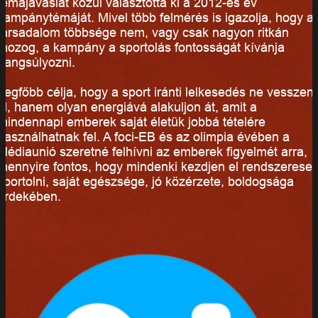
témajavaslat közül választotta ki a 2012-es év
kampánytémáját. Mivel több felmérés is igazolja, hogy a
társadalom többsége nem, vagy csak nagyon ritkán
mozog, a kampány a sportolás fontosságát kívánja
hangsúlyozni.
Legfőbb célja, hogy a sport iránti lelkesedés ne vesszen
el, hanem olyan energiává alakuljon át, amit a
mindennapi emberek saját életük jobbá tételére
használhatnak fel. A foci-EB és az olimpia évében a
Médiaunió szeretné felhívni az emberek figyelmét arra,
mennyire fontos, hogy mindenki kezdjen el rendszerese
sportolni, saját egészsége, jó közérzete, boldogsága
érdekében.