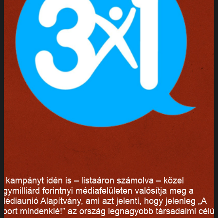
A kampányt idén is – listaáron számolva – közel
egymilliárd forintnyi médiafelületen valósítja meg a
Médiaunió Alapítvány, ami azt jelenti, hogy jelenleg „A
sport mindenkié!” az ország legnagyobb társadalmi célú