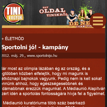
»
ÉLETMÓD
Sportolni jó! - kampány
2012. máj. 29., www.sportolnijo.hu
Már most az olimpia lázában ég az ország, és a
legtöbben közben elfelejtik, hogy mi magunk is
hétköznapi bajnokok vagyunk. Pedig nem is kell sokat
tennünk ahhoz, hogy egészségesebbnek és
vidámabbnak érezzük magunkat. A Médiaunió Alapítván
ezért idén a sportolás fontosságára hívja fel a figyelmet.
A Médiaunió kuratóriuma több száz beérkező