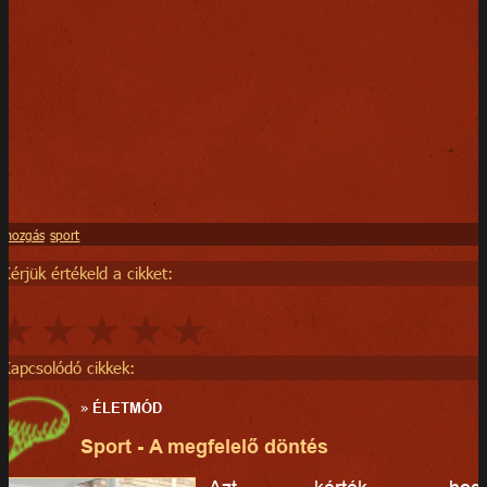
mozgás
sport
Kérjük értékeld a cikket:
Kapcsolódó cikkek:
»
ÉLETMÓD
Sport - A megfelelő döntés