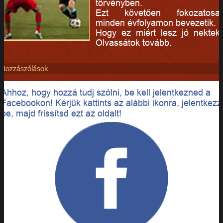
törvényben.
Ezt követően fokozatosa
minden évfolyamon bevezetik.
Hogy ez miért lesz jó nektek
Olvassátok tovább.
Hozzászólások
Ahhoz, hogy hozzá tudj szólni, be kell jelentkezned a
Facebookon! Kérjük kattints az alábbi ikonra, jelentkezz
be, majd frissítsd ezt az oldalt!