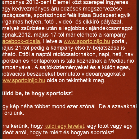
kampánya 2012-ben! Elemei közt szerepel ingyenes
vagy kedvezményes áru edzések megszervezése
országszerte, sportszínpad felállítása Budapest egyik
forgalmas helyén, fotó-, videó- és cikkíró pályázat,
amelyek zsűrizése után a legjobbak ajándékcsomagot
kapnak.2012. május 17-től már elérhető a kampány
Facebook-oldala
, illetve a
www.sportolnijo.hu
portál,
május 21-től pedig a kampány első tv-bejátszása is
látható. Ettől a naptól rádiócsatornákon, napi, heti, havi
lapokban és honlapokon is találkozhatnak a Médiaunió
kampányával. A sajtóközleményeket és a különleges,
motivációs beszédeket bemutató videoanyagokat a
www.sportolnijo.hu
oldalon tekinthetik meg.
küldd be, te hogy sportolsz!
Egy kép néha többet mond ezer szónál. De a szavaknak
is örülünk.
Arra kérünk, hogy
küldj egy levelet
, egy fotót vagy egy
videót arról, hogy te miért és hogyan sportolsz!