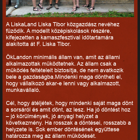
A LiskaLand Liska Tibor közgazdász nevéhez
fűződik. A modellt középiskolások részére,
kifejezetten a kamaszfesztival időtartamára
alakította át F. Liska Tibor.
ÖkLandon minimális állam van, amit az állami
alkalmazottak működtetnek. Az állam csak a
működés feltételeit biztosítja, de nem avatkozik
bele a gazdaságba.Mindenki maga döntheti el,
hogy vállalkozó akar-e lenni vagy alkalmazott,
munkavállaló.
Cél, hogy átéljétek, hogy mindenki saját maga dönt
a sorsáról és amit dönt, az lesz. Ha jó döntést hoz
– jó körülmények, jó anyagi helyzet a
következmény. Ha rosszak a döntései, rosszabb a
helyzete is. Sok ember döntésének együttese
határozza meg az állam működését.