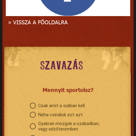
» VISSZA A FŐOLDALRA
SZAVAZÁS
Mennyit sportolsz?
Csak amit a suliban kell.
Néha csinálok ezt-azt.
Gyakran mozgok a szabadban,
vagy edzőteremben.