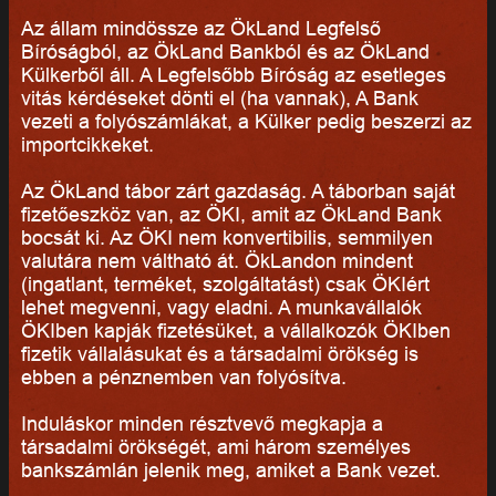
Az állam mindössze az ÖkLand Legfelső
Bíróságból, az ÖkLand Bankból és az ÖkLand
Külkerből áll. A Legfelsőbb Bíróság az esetleges
vitás kérdéseket dönti el (ha vannak), A Bank
vezeti a folyószámlákat, a Külker pedig beszerzi az
importcikkeket.
Az ÖkLand tábor zárt gazdaság. A táborban saját
fizetőeszköz van, az ÖKI, amit az ÖkLand Bank
bocsát ki. Az ÖKI nem konvertibilis, semmilyen
valutára nem váltható át. ÖkLandon mindent
(ingatlant, terméket, szolgáltatást) csak ÖKIért
lehet megvenni, vagy eladni. A munkavállalók
ÖKIben kapják fizetésüket, a vállalkozók ÖKIben
fizetik vállalásukat és a társadalmi örökség is
ebben a pénznemben van folyósítva.
Induláskor minden résztvevő megkapja a
társadalmi örökségét, ami három személyes
bankszámlán jelenik meg, amiket a Bank vezet.