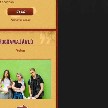
t sportolok.
Szavazás állása
ROGRAMAJÁNLÓ
Yelon