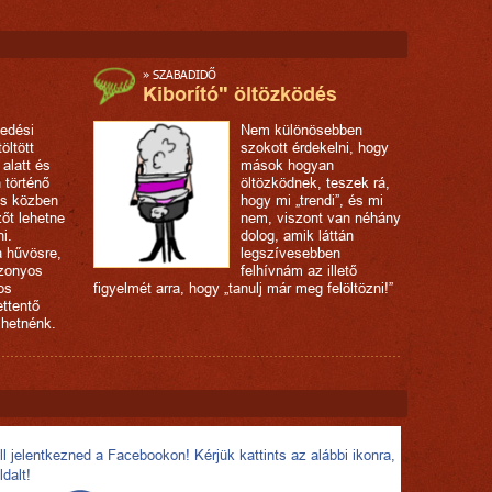
»
SZABADIDŐ
Kiborító" öltözködés
edési
Nem különösebben
öltött
szokott érdekelni, hogy
alatt és
mások hogyan
 történő
öltözködnek, teszek rá,
ás közben
hogy mi „trendi”, és mi
őt lehetne
nem, viszont van néhány
i.
dolog, amik láttán
a hűvösre,
legszívesebben
izonyos
felhívnám az illető
os
figyelmét arra, hogy „tanulj már meg felöltözni!”
ttentő
lhetnénk.
l jelentkezned a Facebookon! Kérjük kattints az alábbi ikonra,
ldalt!