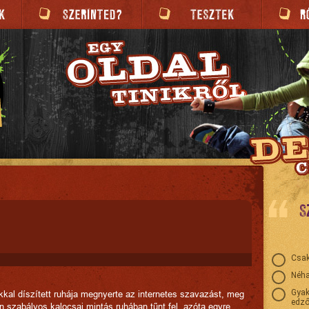
S
Csak
Néha
Gyak
al díszített ruhája megnyerte az internetes szavazást, meg
edző
 szabályos kalocsai mintás ruhában tűnt fel, azóta egyre