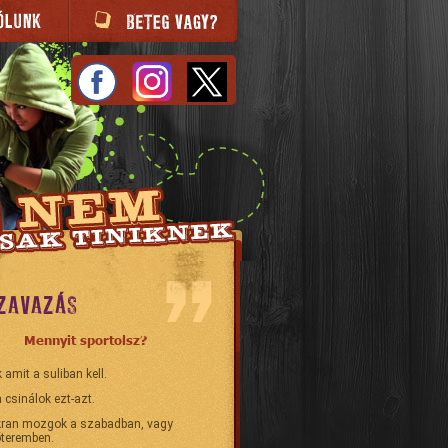
ZAVAZÁS
Mennyit sportolsz?
 amit a suliban kell.
 csinálok ezt-azt.
ran mozgok a szabadban, vagy
teremben.