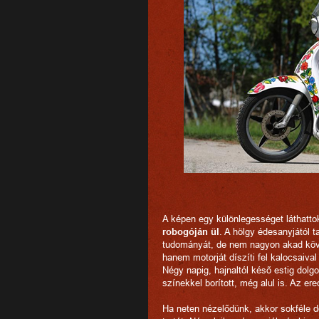
A képen egy különlegességet láthatto
robogóján ül
. A hölgy édesanyjától t
tudományát, de nem nagyon akad köve
hanem motorját díszíti fel kalocsaival
Négy napig, hajnaltól késő estig dolg
színekkel borított, még alul is. Az e
Ha neten nézelődünk, akkor sokféle do