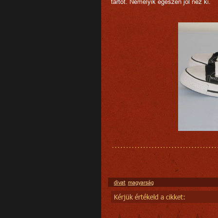
tartót. Némelyik egészen jól néz ki.
divat
magyarság
Kérjük értékeld a cikket: