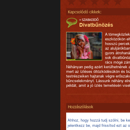
Kapcsolódó cikkek:
»
SZABADIDŐ
Divatbűnözés
A tömegközlek
eszközökön elt
hosszú percek 
az aluljárókban
gyors átrohan
sok divatbűnöz
rács mögé zárn
Néhányan pedig azért kerülhetnének 
mert az ízléses öltözködésükön és b
testrészeiken hajtanak végre erőszak
bűncselekményt. Lássunk néhány elre
példát, amit a jó ízlés temetésén vise
Hozzászólások
Ahhoz, hogy hozzá tudj szólni, be kel
jelentkezz be, majd frissítsd ezt az o