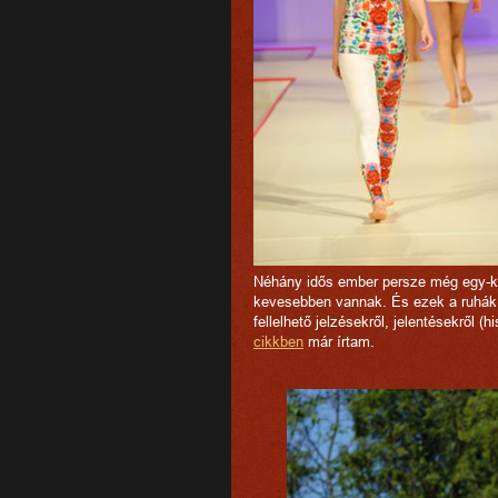
Néhány idős ember persze még egy-ké
kevesebben vannak. És ezek a ruhák 
fellelhető jelzésekről, jelentésekről
cikkben
már írtam.