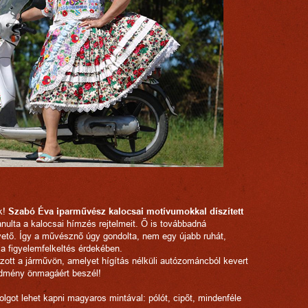
k!
Szabó Éva iparművész kalocsai motívumokkal díszített
anulta a kalocsai hímzés rejtelmeit. Ő is továbbadná
tő. Így a művésznő úgy gondolta, nem egy újabb ruhát,
 a figyelemfelkeltés érdekében.
ozott a járművön, amelyet hígítás nélküli autózománcból kevert
redmény önmagáért beszél!
lgot lehet kapni magyaros mintával: pólót, cipőt, mindenféle