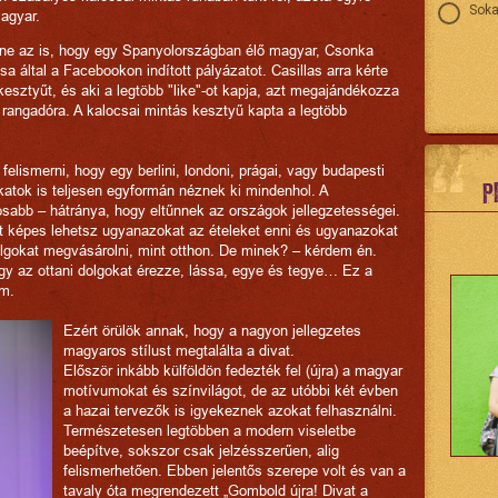
Soka
magyar.
nne az is, hogy egy Spanyolországban élő magyar, Csonka
 által a Facebookon indított pályázatot. Casillas arra kérte
kesztyűt, és aki a legtöbb "like"-ot kapja, azt megajándékozza
i rangadóra. A kalocsai mintás kesztyű kapta a legtöbb
elismerni, hogy egy berlini, londoni, prágai, vagy budapesti
P
rakatok is teljesen egyformán néznek ki mindenhol. A
osabb – hátránya, hogy eltűnnek az országok jellegzetességei.
ott képes lehetsz ugyanazokat az ételeket enni és ugyanazokat
olgokat megvásárolni, mint otthon. De minek? – kérdem én.
y az ottani dolgokat érezze, lássa, egye és tegye… Ez a
em.
Ezért örülök annak, hogy a nagyon jellegzetes
magyaros stílust megtalálta a divat.
Először inkább külföldön fedezték fel (újra) a magyar
motívumokat és színvilágot, de az utóbbi két évben
a hazai tervezők is igyekeznek azokat felhasználni.
Természetesen legtöbben a modern viseletbe
beépítve, sokszor csak jelzésszerűen, alig
felismerhetően. Ebben jelentős szerepe volt és van a
tavaly óta megrendezett „Gombold újra! Divat a