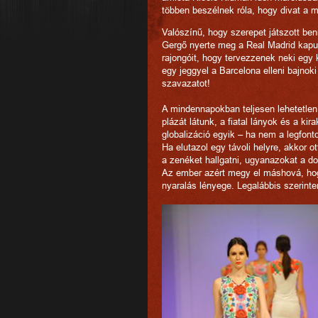
többen beszélnek róla, hogy divat a 
Valószínű, hogy szerepet játszott be
Gergő nyerte meg a Real Madrid kapusa
rajongóit, hogy tervezzenek neki egy 
egy jeggyel a Barcelona elleni bajnok
szavazatot!
A mindennapokban teljesen lehetetlen f
plázát látunk, a fiatal lányok és a ki
globalizáció egyik – ha nem a legfont
Ha elutazol egy távoli helyre, akkor 
a zenéket hallgatni, ugyanazokat a d
Az ember azért megy el máshová, hog
nyaralás lényege. Legalábbis szerint