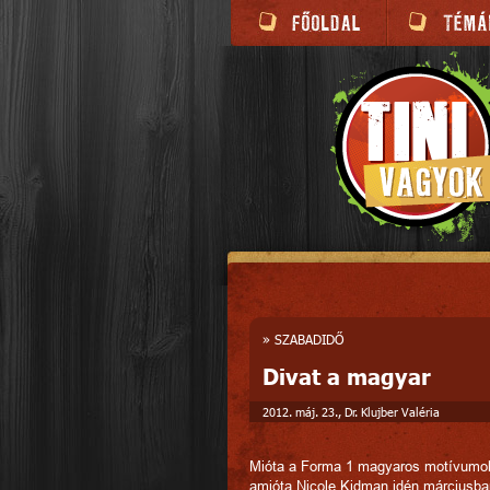
»
SZABADIDŐ
Divat a magyar
2012. máj. 23., Dr. Klujber Valéria
Mióta a Forma 1 magyaros motívumokk
amióta Nicole Kidman idén márciusban