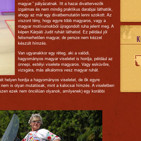
magyar.” pályázatnak. Itt a hazai divattervezők
izgalmas és nem mindig praktikus darabjai láthatók,
ahogy az már egy divatbemutatón lenni szokott. Az
viszont tény, hogy egyre több magyaros, vagy a
magyar motívumokból újragondolt ruha jelent meg. A
képen Kárpáti Judit ruháit láthatod. Ez például jól
K
felismerhetően magyar, de persze nem kézzel
készült hímzés.
Van ugyanakkor egy réteg, aki a valódi,
hagyományos magyar viseletet is hordja, például az
ünnepi, estélyi viselete magyaros. Vagy esküvőre,
vizsgára, más alkalomra vesz magyar ruhát.
t helyen hordja a hagyományos viseletet, de ők egyre
nem is olyan mutatósak, mint a kalocsai hímzés. A viseletben
 (hiszen ezek nem öncélúan olyanok, amilyenek) egy korábbi