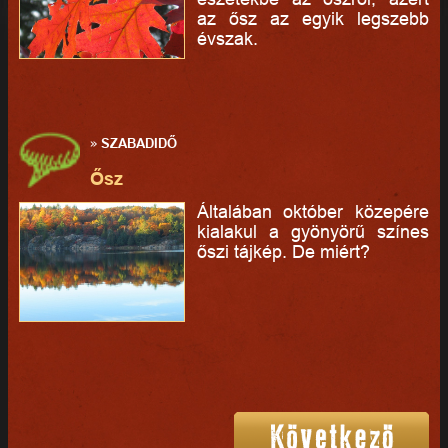
az ősz az egyik legszebb
évszak.
»
SZABADIDŐ
Ősz
Általában október közepére
kialakul a gyönyörű színes
őszi tájkép. De miért?