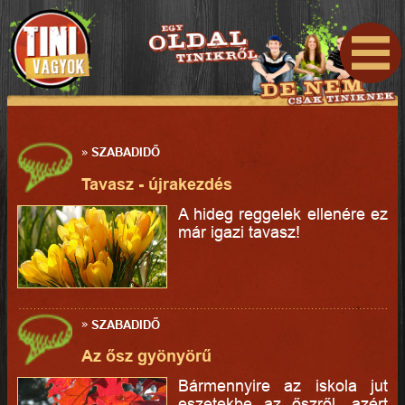
»
SZABADIDŐ
Tavasz - újrakezdés
A hideg reggelek ellenére ez
már igazi tavasz!
»
SZABADIDŐ
Az ősz gyönyörű
Bármennyire az iskola jut
eszetekbe az őszről, azért