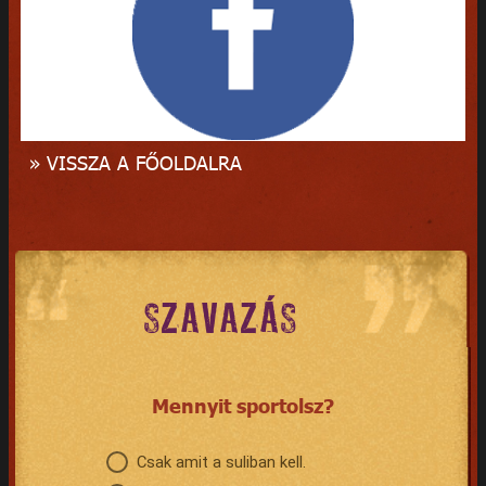
» VISSZA A FŐOLDALRA
SZAVAZÁS
Mennyit sportolsz?
Csak amit a suliban kell.