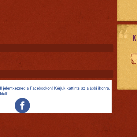
K
l jelentkezned a Facebookon! Kérjük kattints az alábbi ikonra,
ldalt!