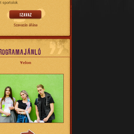
t sportolok.
Szavazás állása
ROGRAMAJÁNLÓ
Yelon