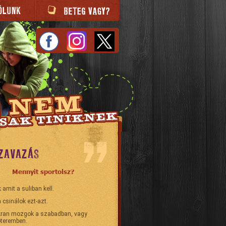
ZAVAZÁS
Mennyit sportolsz?
 amit a suliban kell.
 csinálok ezt-azt.
ran mozgok a szabadban, vagy
teremben.