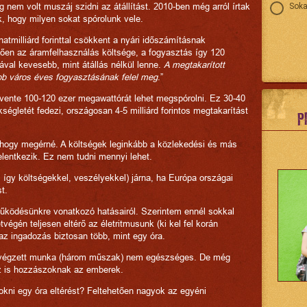
nem volt muszáj szidni az átállítást. 2010-ben még arról írtak
Soka
, hogy milyen sokat spórolunk vele.
atmilliárd forinttal csökkent a nyári időszámításnak
ően az áramfelhasználás költsége, a fogyasztás így 120
ával kevesebb, mint átállás nélkül lenne.
A megtakarított
b város éves fogyasztásának felel meg
.”
 évente 100-120 ezer megawattórát lehet megspórolni. Ez 30-40
ségletét fedezi, országosan 4-5 milliárd forintos megtakarítást
P
 hogy megérné. A költségek leginkább a közlekedési és más
elentkezik. Ez nem tudni mennyi lehet.
így költségekkel, veszélyekkel) járna, ha Európa országai
t.
 működésünkre vonatkozó hatásairól. Szerintem ennél sokkal
égén teljesen eltérő az életritmusunk (ki kel fel korán
z ingadozás biztosan több, mint egy óra.
 végzett munka (három műszak) nem egészséges. De még
oz is hozzászoknak az emberek.
kni egy óra eltérést? Feltehetően nagyok az egyéni