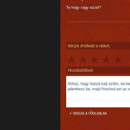
Te hogy vagy ezzel?
Kérjük értékeld a cikket:
Hozzászólások
Ahhoz, hogy hozzá tudj szólni, be kel
jelentkezz be, majd frissítsd ezt az o
» VISSZA A FŐOLDALRA