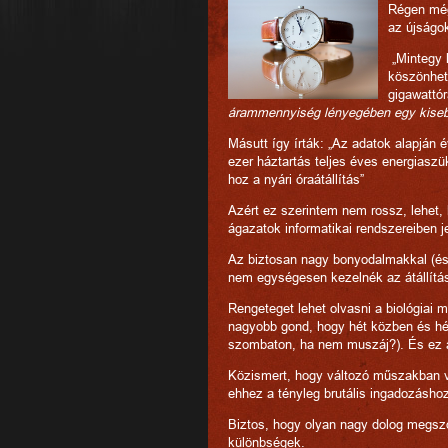
Régen még 
az újságok
„Mintegy h
köszönhet
gigawattór
árammennyiség lényegében egy kiseb
Másutt így írták: „Az adatok alapján
ezer háztartás teljes éves energiaszük
hoz a nyári óraátállítás”
Azért ez szerintem nem rossz, lehet,
ágazatok informatikai rendszereiben j
Az biztosan nagy bonyodalmakkal (és 
nem egységesen kezelnék az átállítás
Rengeteget lehet olvasni a biológiai
nagyobb gond, hogy hét közben és hétv
szombaton, ha nem muszáj?). És ez a
Közismert, hogy változó műszakban
ehhez a tényleg brutális ingadozásh
Biztos, hogy olyan nagy dolog megszo
különbségek.