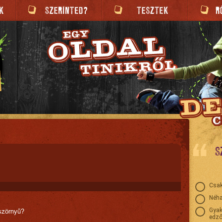
S
Csak
Néha
Gyak
 szörnyű?
edző