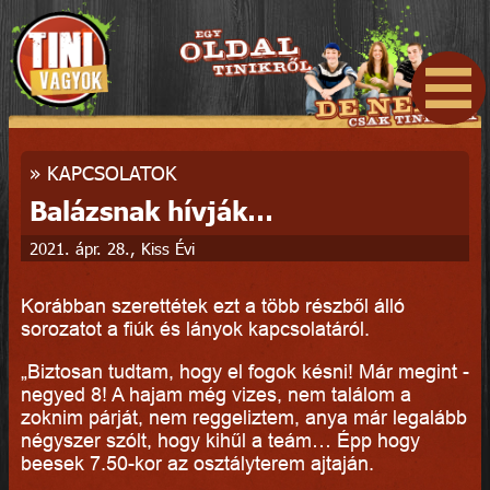
»
KAPCSOLATOK
Balázsnak hívják…
2021. ápr. 28., Kiss Évi
Korábban szerettétek ezt a több részből álló
sorozatot a fiúk és lányok kapcsolatáról.
„Biztosan tudtam, hogy el fogok késni! Már megint -
negyed 8! A hajam még vizes, nem találom a
zoknim párját, nem reggeliztem, anya már legalább
négyszer szólt, hogy kihűl a teám… Épp hogy
beesek 7.50-kor az osztályterem ajtaján.