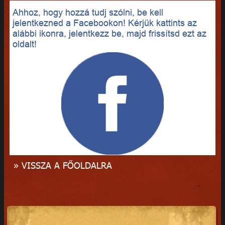
Ahhoz, hogy hozzá tudj szólni, be kell
jelentkezned a Facebookon! Kérjük kattints az
alábbi ikonra, jelentkezz be, majd frissítsd ezt az
oldalt!
» VISSZA A FŐOLDALRA