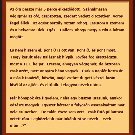
Az óra persze már 5 perce elkezdődött. Szánalmasan
végigmér az ofő, csapzottan, szedett-vedett öltözetben, vörös
fejjel állok - az egész osztály rajtam röhög. Lesütöm a szemem
és a helyemre ülök. Égés… Hallom, ahogy megy a ciki a hátam
mögött.
És nem hiszem el, pont Ő is ott van. Pont Ő, és pont most…
Hogy került ide? Balázsnak hívják. Jövőre fog érettségizni,
most a 11 E-be jár. Érezem, ahogyan végigmér, de biztosan
csak azért, mert annyira béna vagyok. Csak a naplót hozta át
a másik tanártól, köszön, majd zsebre dugott kézzel lazán
kisétál az ajtón, és eltűnik. Lefagyva nézek utána.
Már hónapok óta figyelem, néha egy buszon utazunk, amikor
edzésre megyek. Egyszer-kétszer a folyosón összeakadtam már
vele szünetben. De talán észre sem vett - csak futó pillantást
vetett rám. Legközelebb már inkább rá se nézek – ezek
után…?”