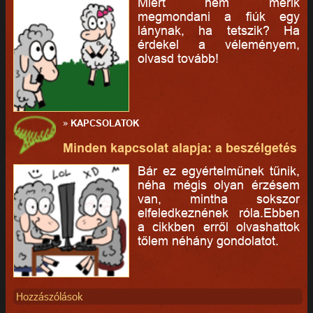
Miért nem merik
megmondani a fiúk egy
lánynak, ha tetszik? Ha
érdekel a véleményem,
olvasd tovább!
»
KAPCSOLATOK
Minden kapcsolat alapja: a beszélgetés
Bár ez egyértelműnek tűnik,
néha mégis olyan érzésem
van, mintha sokszor
elfeledkeznének róla.Ebben
a cikkben erről olvashattok
tőlem néhány gondolatot.
Hozzászólások