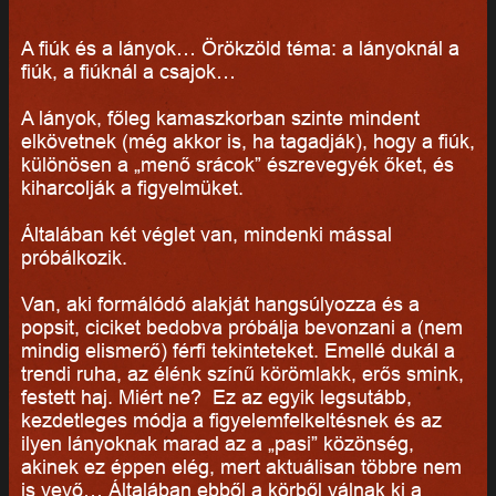
A fiúk és a lányok… Örökzöld téma: a lányoknál a
fiúk, a fiúknál a csajok…
A lányok, főleg kamaszkorban szinte mindent
elkövetnek (még akkor is, ha tagadják), hogy a fiúk,
különösen a „menő srácok” észrevegyék őket, és
kiharcolják a figyelmüket.
Általában két véglet van, mindenki mással
próbálkozik.
Van, aki formálódó alakját hangsúlyozza és a
popsit, ciciket bedobva próbálja bevonzani a (nem
mindig elismerő) férfi tekinteteket. Emellé dukál a
trendi ruha, az élénk színű körömlakk, erős smink,
festett haj. Miért ne? Ez az egyik legsutább,
kezdetleges módja a figyelemfelkeltésnek és az
ilyen lányoknak marad az a „pasi” közönség,
akinek ez éppen elég, mert aktuálisan többre nem
is vevő… Általában ebből a körből válnak ki a