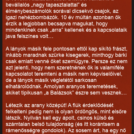
bevállalós „nagy tapasztalattal” és
élménybeszámolók sorával dicsekvő csajok, az
igazi nehézbombázók. 10 év múltán azonban ők
érzik a legjobban becsapva magukat, hogy
mindenkinek csak „arra” kellenek és a kapcsolataik
java felszínes volt…
A lányok másik fele pontosan ettől kap sikító frászt,
inkább maradnak szürke kisegerek, minthogy bárki
csak emiatt venné őket szemügyre. Persze ez nem
azt jelenti, hogy nem szeretnének ők is valamiféle
kapcsolatot teremteni a másik nem képviselőivel,
de a lányok másik végletétől sarkosan
elhatárolódnak. Amolyan aranyos teremetések,
akiket tipikusan „a Balázsok” észre sem vesznek…
Létezik az arany középút! A fiúk érdeklődését
felkelteni pedig nem is olyan ördöngös, mint elsőre
látszik. Nyilván kell egy ápolt, csinos külső és
számtalan belső tulajdonság (és itt korántsem a
rámenősségre gondolok). Az sosem árt, ha egy nő