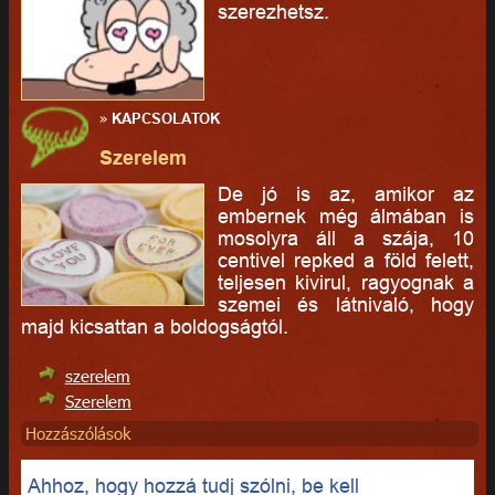
szerezhetsz.
»
KAPCSOLATOK
Szerelem
De jó is az, amikor az
embernek még álmában is
mosolyra áll a szája, 10
centivel repked a föld felett,
teljesen kivirul, ragyognak a
szemei és látnivaló, hogy
majd kicsattan a boldogságtól.
szerelem
Szerelem
Hozzászólások
Ahhoz, hogy hozzá tudj szólni, be kell