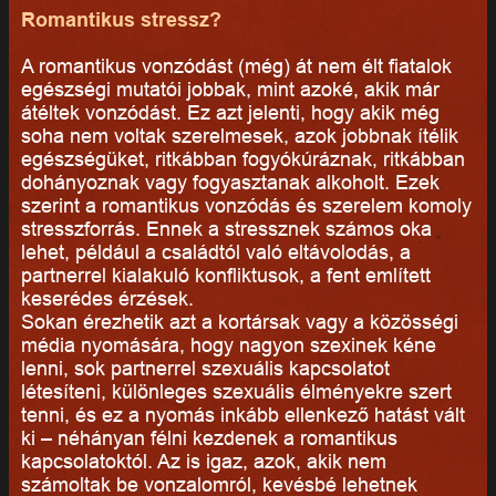
Romantikus stressz?
A romantikus vonzódást (még) át nem élt fiatalok
egészségi mutatói jobbak, mint azoké, akik már
átéltek vonzódást. Ez azt jelenti, hogy akik még
soha nem voltak szerelmesek, azok jobbnak ítélik
egészségüket, ritkábban fogyókúráznak, ritkábban
dohányoznak vagy fogyasztanak alkoholt. Ezek
szerint a romantikus vonzódás és szerelem komoly
stresszforrás. Ennek a stressznek számos oka
lehet, például a családtól való eltávolodás, a
partnerrel kialakuló konfliktusok, a fent említett
keserédes érzések.
Sokan érezhetik azt a kortársak vagy a közösségi
média nyomására, hogy nagyon szexinek kéne
lenni, sok partnerrel szexuális kapcsolatot
létesíteni, különleges szexuális élményekre szert
tenni, és ez a nyomás inkább ellenkező hatást vált
ki – néhányan félni kezdenek a romantikus
kapcsolatoktól. Az is igaz, azok, akik nem
számoltak be vonzalomról, kevésbé lehetnek