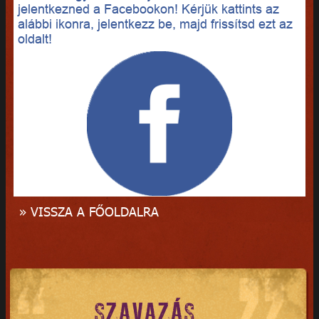
jelentkezned a Facebookon! Kérjük kattints az
alábbi ikonra, jelentkezz be, majd frissítsd ezt az
oldalt!
» VISSZA A FŐOLDALRA
SZAVAZÁS