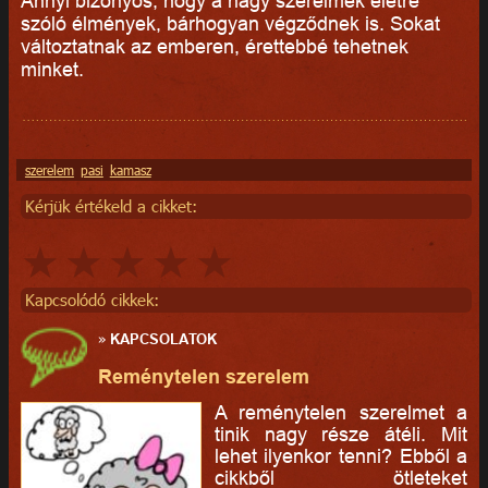
Annyi bizonyos, hogy a nagy szerelmek életre
szóló élmények, bárhogyan végződnek is. Sokat
változtatnak az emberen, érettebbé tehetnek
minket.
szerelem
pasi
kamasz
Kérjük értékeld a cikket:
Kapcsolódó cikkek:
»
KAPCSOLATOK
Reménytelen szerelem
A reménytelen szerelmet a
tinik nagy része átéli. Mit
lehet ilyenkor tenni? Ebből a
cikkből ötleteket