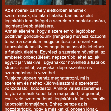
Az emberek bármely életkorban lehetnek
szerelmesek, de talán fiatalkorban ad az élet
leginkább lehetőséget a szerelem kibontakozására,
legintenzívebb átélésére.
Annak ellenére, hogy a szerelemről legtöbben
pozitívan gondolkodunk (rengeteg művész központi
témája a szerelem megjelenítése) a romantikus
kapcsolatok pozitív és negatív hatással is lehetnek
a fiatalok életére. Egyrészt a szerelem növelheti az
emberek önbecsülését, népszerűbb lehet az, aki
együtt jár valakivel, ugyanakkor növelheti a fiatalok
stressz-szintjét, vagy akár depresszióhoz és
szorongáshoz is vezethet.
Tulajdonképpen nehéz meghatározni, mi is
szerelem és nehéz különválasztani a szeretettől,
vonzódástól, kötődéstől. Amikor valaki szerelmes,
folyton a másik képét látja maga előtt, rá gondol,
csak vele szeretne lenni, leginkább intim, szexuális
kapcsolat formájában. Ehhez persze az is
hozzátartozik, hogy a másikat különösen jónak,