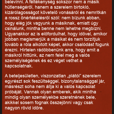
belevinni. A féltékenység sokszor nem a másik
hűtlenségéről, hanem a szerelem birtokló,
kizárólagosságot követelő vonásáról és nemritkán
a rossz önértékelésről szól: nem bízunk abban,
hogy elég jók vagyunk a másiknak, emiatt úgy
csinálunk, mintha benne nem lehetne megbízni.
Ugyanakkor az is előfordulhat, hogy idővel, amikor
jobban megismerjük a másikat és nem torzítjuk
tovább a róla alkotott képet, akkor csalódást fogunk
érezni. Hirtelen rádöbbenünk arra, hogy amit a
másikról hittünk, az nem felel meg a valós
személyiségének és ez véget vethet a
kapcsolatnak.
A beteljesületlen, viszonzatlan „plátói” szerelem
egyrészt sok feszültséggel, bizonytalansággal jár,
másrészt soha nem állja ki a valós kapcsolat
próbáját. Vannak olyan emberek, akik mintha
mindig olyan személyekbe szeretnének bele,
akikkel sosem fognak összejönni vagy csak
nagyon rövid időre.