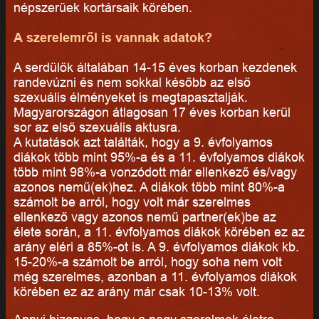
népszerűek kortársaik körében.
A szerelemről is vannak adatok?
A serdülők általában 14-15 éves korban kezdenek
randevúzni és nem sokkal később az első
szexuális élményeket is megtapasztalják.
Magyarországon átlagosan 17 éves korban kerül
sor az első szexuális aktusra.
A kutatások azt találták, hogy a 9. évfolyamos
diákok több mint 95%-a és a 11. évfolyamos diákok
több mint 98%-a vonzódott már ellenkező és/vagy
azonos nemű(ek)hez. A diákok több mint 80%-a
számolt be arról, hogy volt már szerelmes
ellenkező vagy azonos nemű partner(ek)be az
élete során, a 11. évfolyamos diákok körében ez az
arány eléri a 85%-ot is. A 9. évfolyamos diákok kb.
15-20%-a számolt be arról, hogy soha nem volt
még szerelmes, azonban a 11. évfolyamos diákok
körében ez az arány már csak 10-13% volt.