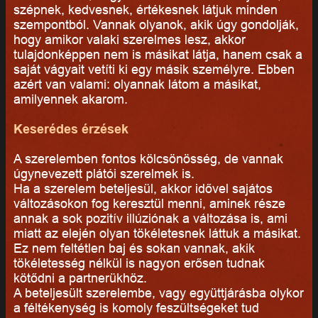
szépnek, kedvesnek, értékesnek látjuk minden
szempontból. Vannak olyanok, akik úgy gondolják,
hogy amikor valaki szerelmes lesz, akkor
tulajdonképpen nem is másikat látja, hanem csak a
saját vágyait vetíti ki egy másik személyre. Ebben
azért van valami: olyannak látom a másikat,
amilyennek akarom.
Keserédes érzések
A szerelemben fontos kölcsönösség, de vannak
úgynevezett plátói szerelmek is.
Ha a szerelem beteljesül, akkor idővel sajátos
változásokon fog keresztül menni, aminek része
annak a sok pozitív illúziónak a változása is, ami
miatt az elején olyan tökéletesnek láttuk a másikat.
Ez nem feltétlen baj és sokan vannak, akik
tökéletesség nélkül is nagyon erősen tudnak
kötődni a partnerükhöz.
A beteljesült szerelembe, vagy együttjárásba olykor
a féltékenység is komoly feszültségeket tud