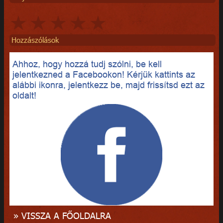
Hozzászólások
Ahhoz, hogy hozzá tudj szólni, be kell
jelentkezned a Facebookon! Kérjük kattints az
alábbi ikonra, jelentkezz be, majd frissítsd ezt az
oldalt!
» VISSZA A FŐOLDALRA