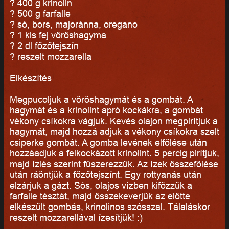
? 400 g krinolin
? 500 g farfalle
? só, bors, majoránna, oregano
? 1 kis fej vöröshagyma
? 2 dl főzőtejszín
? reszelt mozzarella
Elkészítés
Megpucoljuk a vöröshagymát és a gombát. A
hagymát és a krinolint apró kockákra, a gombát
vékony csíkokra vágjuk. Kevés olajon megpirítjuk a
hagymát, majd hozzá adjuk a vékony csíkokra szelt
csiperke gombát. A gomba levének elfőlése után
hozzáadjuk a felkockázott krinolint. 5 percig pirítjuk,
majd ízlés szerint fűszerezzük. Az ízek összefőlése
után ráöntjük a főzőtejszínt. Egy rottyanás után
elzárjuk a gázt. Sós, olajos vízben kifőzzük a
farfalle tésztát, majd összekeverjük az előtte
elkészült gombás, krinolinos szósszal. Tálaláskor
reszelt mozzarellával ízesítjük! :)