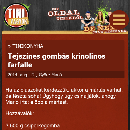
»
TINIKONYHA
Tejszínes gombás krinolinos
farfalle
2014. aug. 12., Györe Márió
Ha az olaszokat kérdezzük, akkor a mártás várhat,
de tészta soha! Úgyhogy úgy csináljátok, ahogy
Mario írta: előbb a mártást.
Hozzávalók:
? 500 g csiperkegomba