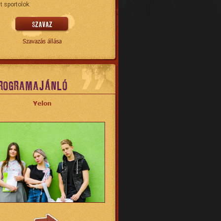
t sportolok.
Szavazás állása
ROGRAMAJÁNLÓ
Yelon