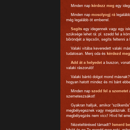
Minden nap
kérdezz meg
egy ideg
Minden nap
mosolyogj rá
legalább
még legalább öt emberrel.
Segíts
egy idegennek vagy egy isko
szüksége lehet rá: pl. szedd fel a köny
bőröndjét a lépcsőn, segíts feltenni a
Valaki vitába keveredett valaki más
tudatosan. Menj oda és
kérdezd meg,
Add át a helyedet
a buszon, vonato
valaki rászoruló!
Valaki bántó dolgot mond másnak? E
hogyan hatott mindez és mi bánt ebb
Minden nap
szedd fel a szemetet
a
szemeteszsákot!
Gyakran halljuk, amikor “szőkenős”,
megbélyegeznek vagy megaláznak. Eg
megbélyegzés nem vicc! Hívd fel erre
Nézeteltérésed támadt?
Ismerd be
hibáit és ne Te mondd meg neki, mibe