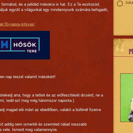
Soka
 is formálod, és a példád másokra is hat. Ez a Te eszközöd,
áljuk együtt a világunkat egy mindannyiunk számára befogadó,
nak/30-napos-kihivas/
P
en nap teszel valamit másokért!
Törekedj arra, hogy a tetteit és az erőfeszítését dicsérd, ne a
rni, tedd ezt meg még háromszor naponta.)
edj magad elé mást az ebédlőben, valakit a büfénél fizetve
kit addig nem ismertél és szerinted nálad rosszabb
a vele. Ismerd meg valamennyire.