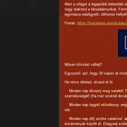
Mert a világot a legapróbb tetteiddel
hogy alakítsd a társadalmunkat. Form
egymásra odafigyelő, otthonos hellyé!
Forrás:
https://hosoktere.org/iskolak
Milyen kihívást vállalj?
Egyszerű: azt, hogy 30 napon át mind
Ha nincs ötleted, olvasd el itt:
Minden nap
dicsérj meg valakit
! 
személyiségét! (Ha már szoktál dicsé
Minden nap
legyél előzékeny
: eng
stb.
Minden nap
állj szóba
valakivel, a
körülmények között él. Elegyedj szób