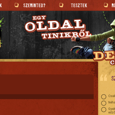
S
Csak
Néha
Gyak
edző