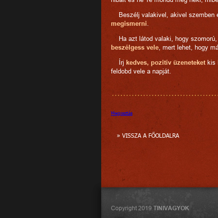
Beszélj valakivel, akivel szemben e
megismerni
.
Ha azt látod valaki, hogy szomorú, 
beszélgess vele
, mert lehet, hogy má
Írj
kedves, pozitív üzeneteket
kis 
feldobd vele a napját.
Megosztás
» VISSZA A FŐOLDALRA
Copyright 2019
TINIVAGYOK