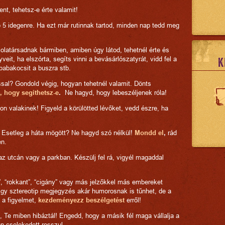
ent, tehetsz-e érte valamit!
 5 idegenre. Ha ezt már rutinnak tartod, minden nap tedd meg
latársadnak bármiben, amiben úgy látod, tehetnél érte és
veit, ha elszórta, segíts vinni a bevásárlószatyrát, vidd fel a
K
 babakocsit a buszra stb.
sal? Gondold végig, hogyan tehetnél valamit. Dönts
 hogy segíthetsz-e
.
Ne hagyd, hogy lebeszéljenek róla!
n valakinek! Figyeld a körülötted lévőket, vedd észre, ha
setleg a háta mögött? Ne hagyd szó nélkül!
Mondd el
,
rád
en.
z utcán vagy a parkban. Készülj fel rá, vigyél magaddal
 “rokkant”, “cigány” vagy más jelzőkkel más embereket
y sztereotip megjegyzés akár humorosnak is tűnhet, de a
 a figyelmet,
kezdeményezz beszélgetést
erről!
, Te miben hibáztál! Engedd, hogy a másik fél maga vállalja a
n cselekedett rosszul.