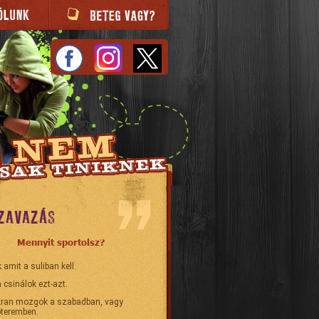
ZAVAZÁS
Mennyit sportolsz?
 amit a suliban kell.
 csinálok ezt-azt.
ran mozgok a szabadban, vagy
teremben.