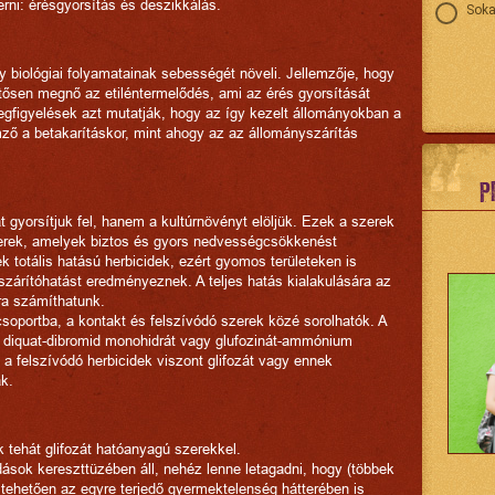
ni: érésgyorsítás és deszikkálás.
Soka
y biológiai folyamatainak sebességét növeli. Jellemzője, hogy
ntősen megnő az etiléntermelődés, ami az érés gyorsítását
gfigyelések azt mutatják, hogy az így kezelt állományokban a
ző a betakarításkor, mint ahogy az az állományszárítás
P
 gyorsítjuk fel, hanem a kultúrnövényt elöljük. Ezek a szerek
zerek, amelyek biztos és gyors nedvességcsökkenést
 totális hatású herbicidek, ezért gyomos területeken is
szárítóhatást eredményeznek. A teljes hatás kialakulására az
ra számíthatunk.
soportba, a kontakt és felszívódó szerek közé sorolhatók. A
, diquat-dibromid monohidrát vagy glufozinát-ammónium
a felszívódó herbicidek viszont glifozát vagy ennek
k.
 tehát glifozát hatóanyagú szerekkel.
dások kereszttüzében áll, nehéz lenne letagadni, hogy (többek
eltehetően az egyre terjedő gyermektelenség hátterében is