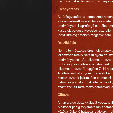
Két fogalmat érdemes hozzá megismer
Érésgyorsítás
Az érésgyorsítás a termesztett növén
a kipermetezett szerek hatására jele
eredményezi. Napraforgó esetében me
kaszatok pergése kevésbé lesz jellem
(deszikkálás) estében megfigyelhető.
Deszikkálás
Nem a természetes érési folyamatokat
jellemzően totális hatású gyomirtó s
eredményeznek. Az alkalmazott szerek
biztonságosan felhasználhatók, kellő 
alkalmazott szertől függően 7–14 nap
A felhasználható gyomirtószerek két c
kontakt szerek jellemzően bromoxinil
hatóanyag-tartalommal jellemezhetők, 
származékait tartalmazó hatóanyagúa
Glifozát
A napraforgó deszikkálását végezhetik
A glifozát pedig folyamatosan a táma
között) rákkeltő hatással vádolják. F