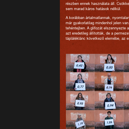
részben ennek használata áll. Csökke
sem marad káros hatások nélkül.
A korábban ártalmatlannak, nyomtalan
már gyakorlatilag mindenhol jelen va
tehéntejben. A glifozát elszennyezte
azt eredetileg állították, de a permez
tápláléklánc következő elemébe, az 