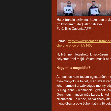
Húsz francia aktivista, kezükben a viz
(mikrogramm/liter) jelző táblával.
Fotó: Eric Cabanis/AFP
Forrás:
https://www.liberation.fr/fran
cherche-encore_1771400
Nyilván nem létezhetünk nagyüzemi m
helyettesíteni majd. Valami másik sz
Hogy mi a megoldás?
Azt sajnos nem tudom egyszerűen megm
zsákmányolni a földet, mert azzal vég
lehet termelni a szükséges mennyiség
is elég lenne – legalábbis ugyanek
úton, hogy minden más káros, ki kell
pillanatban. Jó lenne, ha valahogy az
megpróbálná egységben látni a földet