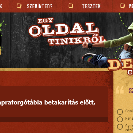
S
apraforgótábla betakarítás előtt,
Csak
Néha
Gyak
edző