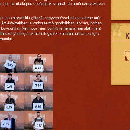
ntheti az életképes ondósejtek számát, de a női szervezetben
ul lebomlónak hitt glifozát negyven évvel a bevezetése után
n. Az élővizekben, a vadon termő gombákban, sörben, borban,
 a bolygónkat. Nemhogy nem bomlik le néhány nap alatt, mint
ett növényből eljut az azt elfogyasztó állatba, onnan pedig a
K
emberbe.