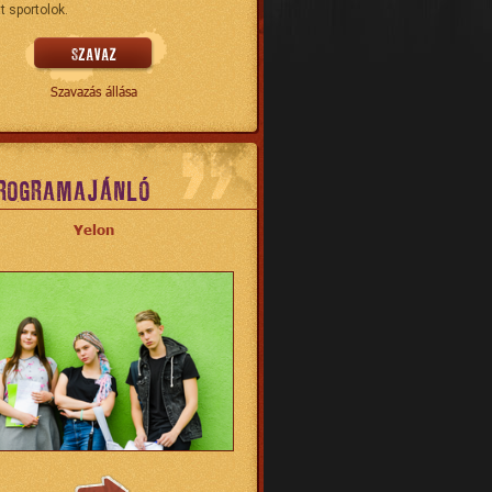
t sportolok.
Szavazás állása
ROGRAMAJÁNLÓ
Yelon