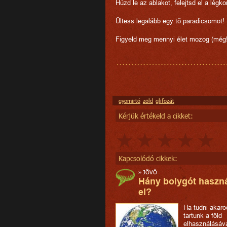
Húzd le az ablakot, felejtsd el a légk
Ültess legalább egy tő paradicsomot!
Figyeld meg mennyi élet mozog (még!
gyomirtó
zöld
glifozát
Kérjük értékeld a cikket:
Kapcsolódó cikkek:
»
JÖVŐ
Hány bolygót haszn
el?
Ha tudni akaro
tartunk a föld
elhasználásáva