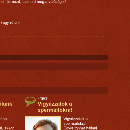
ondit és nézd, tapintsd meg a valóságot!
) egy réten!
»
TEST
álunk
Vigyázzatok a
spermáitokra!
d hol
Vigyázzatok a
spermáitokra!
l, akkor
Egyre többet hallani