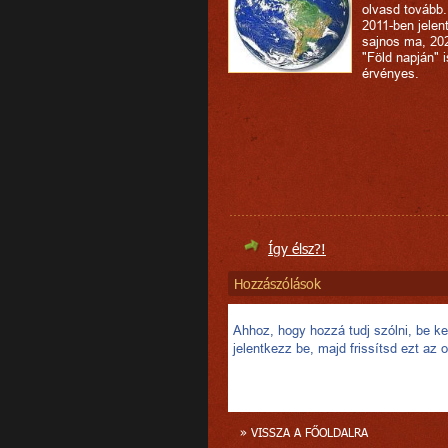
olvasd tovább.
2011-ben jelen
sajnos ma, 20
"Föld napján" i
érvényes.
Így élsz?!
Hozzászólások
Ahhoz, hogy hozzá tudj szólni, be kel
jelentkezz be, majd frissítsd ezt az o
» VISSZA A FŐOLDALRA