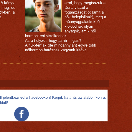
 A könyv
arról, hogy megisszuk a
t meg, de
Duna-vízzel a
24-ben, a
fogamzásgátlót (amit a
s
nők belepisilnak), meg a
műanyagpalackokból
kioldódnak olyan
anyagok, amik női
hormonként viselkednek.
Az a helyzet, hogy „a hír – igaz”!
A fiúk-férfiak (de mindannyian) egyre több
nőihormon-hatásnak vagyunk kitéve.
l jelentkezned a Facebookon! Kérjük kattints az alábbi ikonra,
ldalt!