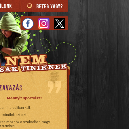
ZAVAZÁS
Mennyit sportolsz?
 amit a suliban kell.
 csinálok ezt-azt.
ran mozgok a szabadban, vagy
teremben.