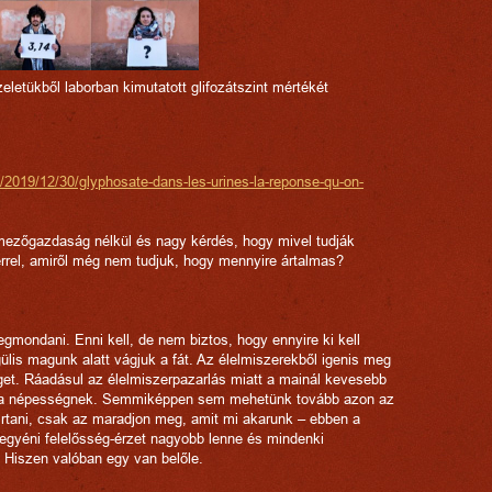
eletükből laborban kimutatott glifozátszint mértékét
ce/2019/12/30/glyphosate-dans-les-urines-la-reponse-qu-on-
ezőgazdaság nélkül és nagy kérdés, hogy mivel tudják
errel, amiről még nem tudjuk, hogy mennyire ártalmas?
ondani. Enni kell, de nem biztos, hogy ennyire ki kell
ülis magunk alatt vágjuk a fát. Az élelmiszerekből igenis meg
et. Ráadásul az élelmiszerpazarlás miatt a mainál kevesebb
kora népességnek. Semmiképpen sem mehetünk tovább azon az
 irtani, csak az maradjon meg, amit mi akarunk – ebben a
 egyéni felelősség-érzet nagyobb lenne és mindenki
. Hiszen valóban egy van belőle.