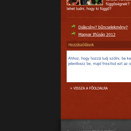
függőségnek?
lehet tudni, hogy ki függő?
Diákcsíny? bűncselekmény?
Magyar Ifjúság 2012
Hozzászólások
Ahhoz, hogy hozzá tudj szólni, be kel
jelentkezz be, majd frissítsd ezt az o
» VISSZA A FŐOLDALRA