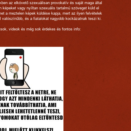
kben az elkövető szexuálisan provokatív és saját maga által
n képeket vagy nyíltan szexuális tartalmú szöveget küld el
met a meztelen képek küldése kapja, mert az ilyen felvételek
l valószínűbb, és a fiatalokat nagyobb kockázatnak teszi ki.
csok, videok és még sok érdekes és fontos info: