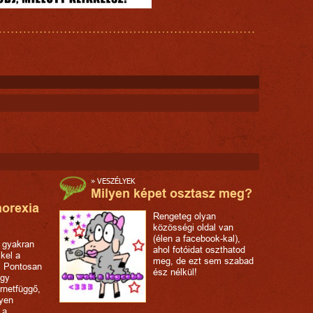
»
VESZÉLYEK
Milyen képet osztasz meg?
norexia
Rengeteg olyan
közösségi oldal van
(élen a facebook-kal),
 gyakran
ahol fotóidat oszthatod
kkel a
meg, de ezt sem szabad
. Pontosan
ész nélkül!
ogy
ernetfüggő,
lyen
 a