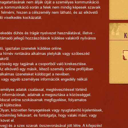
 magatartásának nem állják útját a személyes kommunikáció
kus kommunikáció során a felek nem mindig képesek szavaik
t felmérni, hiszen a célszemély nem látható, és az elkövető
dó viselkedés kockázatát.
kedés dühös és trágár nyelvezet használatával, illetve -
K
támadó jellegű hozzászólások küldése valakiről nyilvános
ó, igaztalan üzenetek küldése online.
a hírnév rontására alkalmas pletykák vagy szóbeszéd
akiről.
zösség egy tagjának a csoportból való kirekesztése.
z elkövető egy másik, létező személy online profiljában
 alkalmas üzeneteket küldözget a nevében.
ák vagy egyéb személyes információk engedély nélküli
emélyes adatok csalással, megtévesztéssel történő
z információnak, adatnak a megosztása a közösséggel.
ldozat online szokásainak megfigyelése, folyamatos
ű kijátszása.
lyan, közvetlen fenyegetések vagy nyugtalanító kijelentések,
rzelmileg felkavart, és fontolgatja, hogy valaki mást, vagy
 követ el.
öveg) és a szex szavak összevonásával jött létre. A kifejezést