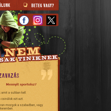
ZAVAZÁS
Mennyit sportolsz?
 amit a suliban kell.
 csinálok ezt-azt.
ran mozgok a szabadban, vagy
teremben.