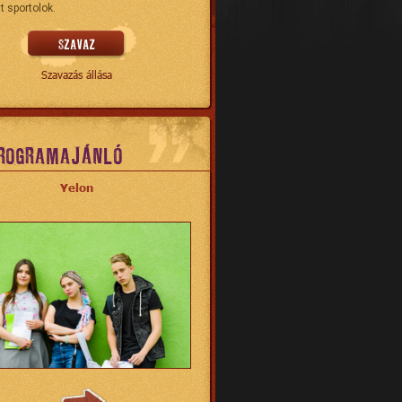
t sportolok.
Szavazás állása
ROGRAMAJÁNLÓ
Yelon