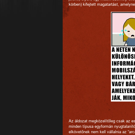
körben) kifejtett magatartást, amelyn
Az áldozat megközelítőleg csak az ese
minden típusa egyformán nyugtalanít
elkövetőnek nem kell vállalnia az “arc