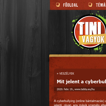
»
VESZÉLYEK
Mit jelent a cyberbu
2020. febr. 19., www.tabby.eu/hu
A cyberbullying (online bántalmazás)
jelenti, olyan, egy másik személy ell