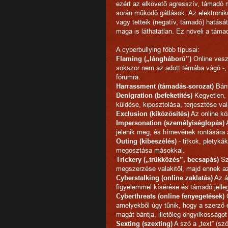
ezért az elkövető agresszív, támadó
során működő gátlások. Az elektroni
vagy tetteik (negatív, támadó) hatásá
maga is láthatatlan. Ez növeli a táma
A cyberbullying főbb típusai:
Flaming („lángháború”)
Online vesze
sokszor nem az adott témába vágó -, 
fórumra.
Harrassment (támadás-sorozat)
Bánt
Denigration (befeketítés)
Kegyetlen, 
küldése, kiposztolása, terjesztése val
Exclusion (kiközösítés)
Az online kö
Impersonation (személyiséglopás)
A
jelenik meg, és hírnevének rontására
Outing (kibeszélés)
- titkok, pletyk
megosztása másokkal.
Trickery („trükközés”, becsapás)
Sz
megszerzése valakitől, majd ennek a
Cyberstalking (online zaklatás)
Az á
figyelemmel kísérése és támadó jelleg
Cyberthreats (online fenyegetések)
O
amelyekből úgy tűnik, hogy a szerző é
magát bántja, illetőleg öngyilkosságot
Sexting (szexting)
A szó a „text” (sz