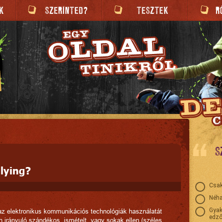
S
llying?
Csak
Néha
Gyak
 az elektronikus kommunikációs technológiák használatát
edző
en irányuló szándékos, ismételt, vagy sokak ellen (széles