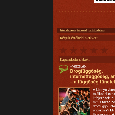
bántalmazás
internet
mobiltelefon
Kérjük értékeld a cikket:
Kapcsolódó cikkek:
»
VESZÉLYEK
Drogfüggőség,
internetfüggőség, a
– a függőség tünetei
A köznyelvben
találkozni eze
kifejezésekkel
mit is takar, h
drogfüggő, int
anorexiás? Mi
tünetei vannak