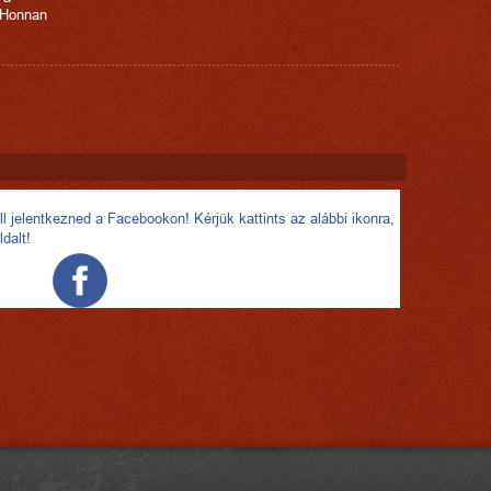
 Honnan
l jelentkezned a Facebookon! Kérjük kattints az alábbi ikonra,
ldalt!