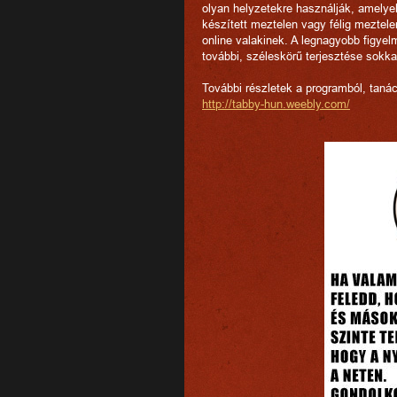
olyan helyzetekre használják, amelye
készített meztelen vagy félig meztele
online valakinek. A legnagyobb figyel
további, széleskörű terjesztése sokka
További részletek a programból, taná
http://tabby-hun.weebly.com/