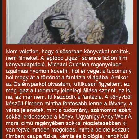
Nem véletlen, hogy elsősorban könyveket említek,
nem filmeket. A legtöbb „igazi" science fiction film
könyvadaptáció. Michael Crichton regényeiben
izgalmas nyomon követni, hol ér véget a tudomány,
hol megy át a történet a fantázia világába. Amikor
az Őslényparkot olvastam, kritikusan figyeltem: ez
még igaz a tudomány jelenlegi állása szerint, ez is,
na, ez már nem. Itt kezdődik a fantázia. A könyvből
készült filmben mintha fontosabb lenne a látvány, a
véres jelenetek, mint a tudomány, számomra ezért
sokkal érdekesebb a könyv. Ugyanígy Andy Weir A
marsi című regényében sokkal részletesebben ki
van fejtve minden megoldás, mint a belőle készült
filmben; csupa fizika, kémia és biológia, rendkívül