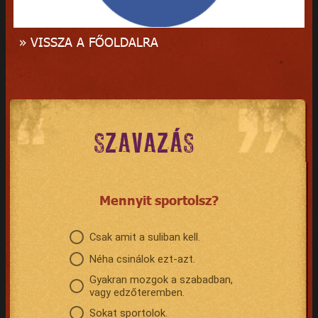
» VISSZA A FŐOLDALRA
SZAVAZÁS
Mennyit sportolsz?
Csak amit a suliban kell.
Néha csinálok ezt-azt.
Gyakran mozgok a szabadban,
vagy edzőteremben.
Sokat sportolok.