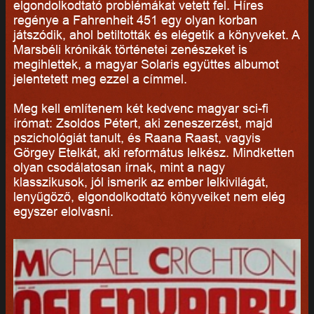
elgondolkodtató problémákat vetett fel. Híres
regénye a Fahrenheit 451 egy olyan korban
játszódik, ahol betiltották és elégetik a könyveket. A
Marsbéli krónikák történetei zenészeket is
megihlettek, a magyar Solaris együttes albumot
jelentetett meg ezzel a címmel.
Meg kell említenem két kedvenc magyar sci-fi
írómat: Zsoldos Pétert, aki zeneszerzést, majd
pszichológiát tanult, és Raana Raast, vagyis
Görgey Etelkát, aki református lelkész. Mindketten
olyan csodálatosan írnak, mint a nagy
klasszikusok, jól ismerik az ember lelkivilágát,
lenyűgöző, elgondolkodtató könyveiket nem elég
egyszer elolvasni.