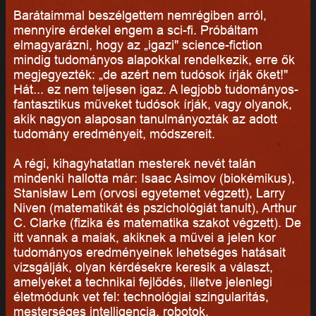
Barátaimmal beszélgettem nemrégiben arról,
mennyire érdekel engem a sci-fi. Próbáltam
elmagyarázni, hogy az „igazi" science-fiction
mindig tudományos alapokkal rendelkezik, erre ők
megjegyezték: „de azért nem tudósok írják őket!"
Hát... ez nem teljesen igaz. A legjobb tudományos-
fantasztikus műveket tudósok írják, vagy olyanok,
akik nagyon alaposan tanulmányozták az adott
tudomány eredményeit, módszereit.
A régi, kihagyhatatlan mesterek nevét talán
mindenki hallotta már: Isaac Asimov (biokémikus),
Stanisław Lem (orvosi egyetemet végzett), Larry
Niven (matematikát és pszichológiát tanult), Arthur
C. Clarke (fizika és matematika szakot végzett). De
itt vannak a maiak, akiknek a művei a jelen kor
tudományos eredményeinek lehetséges hatásait
vizsgálják, olyan kérdésekre keresik a választ,
amelyeket a technikai fejlődés, illetve jelenlegi
életmódunk vet fel: technológiai szingularitás,
mesterséges intelligencia, robotok,