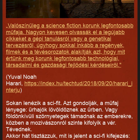
„Valószínűleg a science fiction korunk legfontosabb
műfaja. Nagyon kevesen olvassák el a legújabb
cikkeket a gépi tanulásról vagy a genetikai
tervezésről, úgyhogy sokkal inkább a regények,
filmek és a tévésorozatok alakítják azt, hogy mit
értünk meg korunk legfontosabb technológiai,
társadalmi és gazdasági fejlődési kérdéseiről."
(Yuval Noah
Harari,
https://index.hu/techtud/2018/09/20/harari_i
nterju
)
Sokan lenézik a sci-fit. Azt gondolják, a műfaj
lényege: űrhajók lövöldöznek az űrben. Vagy
földönkívüli szörnyetegek támadnak az emberekre,
közben a mozivászonról szinte kifolyik a vér.
Tévednek.
Akkor hát tisztázzuk, mit is jelent a sci-fi kifejezés: