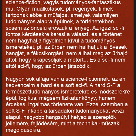
science-fiction, vagyis tudományos-fantasztikus
mű. Olyan műalkotások, pl. regények, filmek
tartoznak ebbe a műfajba, amelyek valamilyen
tudományos alapra épülnek, a történetekben
sosem az öncélú erőszak a lényeg. Az igazi sci-fi
fontos kérdésekre keresi a választ, és a történet
nem hagyhatja figyelmen kívül a tudományos
ismereteket, pl. az űrben nem hallhatjuk a lövések
hangját, a fékcsikorgást, nem állhat meg az űrhajó
attól, hogy kikapcsolják a motort... És a sci-fi nem
attól sci-fi, hogy az űrben játszódik.
Nagyon sok alfaja van a science-fictionnek, az én
kedvenceim a hard és a soft sci-fi. A hard S-F a
természettudományos ismeretekre és módszerekre
épül, logikus, mégsem fizikatankönyv, hanem
érdekes, izgalmas története van. Ezzel szemben a
soft S-F inkább a társadalomtudományokat veszi
alapul, nagyobb hangsúlyt helyez a szereplők
jellemére, fejlődésére, mint a technikai-műszaki
megoldásokra.