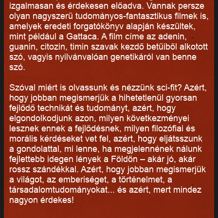
izgalmasan és érdekesen előadva. Vannak persze
olyan nagyszerű tudományos-fantasztikus filmek is,
amelyek eredeti forgatókönyv alapján készültek,
mint például a Gattaca. A film címe az adenin,
guanin, citozin, timin szavak kezdő betűiből alkotott
szó, vagyis nyilvánvalóan genetikáról van benne
szó.
Szóval miért is olvassunk és nézzünk sci-fit? Azért,
hogy jobban megismerjük a hihetetlenül gyorsan
fejlődő technikát és tudományt, azért, hogy
elgondolkodjunk azon, milyen következményei
lesznek ennek a fejlődésnek, milyen filozófiai és
morális kérdéseket vet fel, azért, hogy eljátsszunk
a gondolattal, mi lenne, ha megjelennének nálunk
fejlettebb idegen lények a Földön – akár jó, akár
rossz szándékkal. Azért, hogy jobban megismerjük
a világot, az emberiséget, a történelmet, a
társadalomtudományokat... és azért, mert mindez
nagyon érdekes!