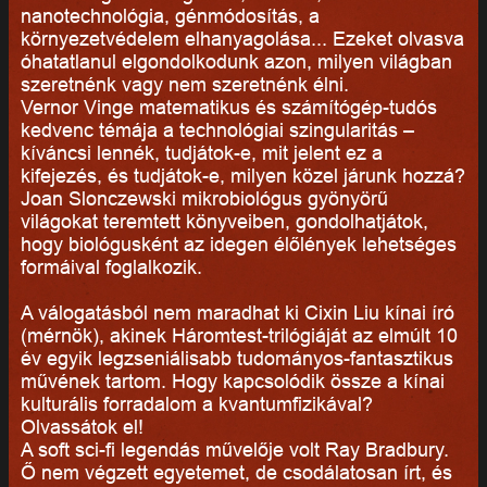
nanotechnológia, génmódosítás, a
környezetvédelem elhanyagolása... Ezeket olvasva
óhatatlanul elgondolkodunk azon, milyen világban
szeretnénk vagy nem szeretnénk élni.
Vernor Vinge matematikus és számítógép-tudós
kedvenc témája a technológiai szingularitás –
kíváncsi lennék, tudjátok-e, mit jelent ez a
kifejezés, és tudjátok-e, milyen közel járunk hozzá?
Joan Slonczewski mikrobiológus gyönyörű
világokat teremtett könyveiben, gondolhatjátok,
hogy biológusként az idegen élőlények lehetséges
formáival foglalkozik.
A válogatásból nem maradhat ki Cixin Liu kínai író
(mérnök), akinek Háromtest-trilógiáját az elmúlt 10
év egyik legzseniálisabb tudományos-fantasztikus
művének tartom. Hogy kapcsolódik össze a kínai
kulturális forradalom a kvantumfizikával?
Olvassátok el!
A soft sci-fi legendás művelője volt Ray Bradbury.
Ő nem végzett egyetemet, de csodálatosan írt, és