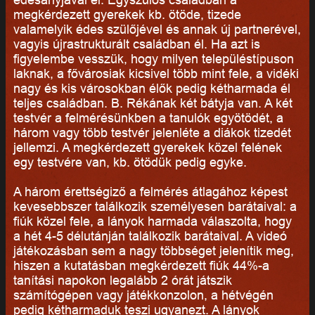
megkérdezett gyerekek kb. ötöde, tizede
valamelyik édes szülőjével és annak új partnerével,
vagyis újrastrukturált családban él. Ha azt is
figyelembe vesszük, hogy milyen településtípuson
laknak, a fővárosiak kicsivel több mint fele, a vidéki
nagy és kis városokban élők pedig kétharmada él
teljes családban. B. Rékának két bátyja van. A két
testvér a felmérésünkben a tanulók egyötödét, a
három vagy több testvér jelenléte a diákok tizedét
jellemzi. A megkérdezett gyerekek közel felének
egy testvére van, kb. ötödük pedig egyke.
A három érettségiző a felmérés átlagához képest
kevesebbszer találkozik személyesen barátaival: a
fiúk közel fele, a lányok harmada válaszolta, hogy
a hét 4-5 délutánján találkozik barátaival. A videó
játékozásban sem a nagy többséget jelenítik meg,
hiszen a kutatásban megkérdezett fiúk 44%-a
tanítási napokon legalább 2 órát játszik
számítógépen vagy játékkonzolon, a hétvégén
pedig kétharmaduk teszi ugyanezt. A lányok