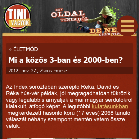
»
ÉLETMÓD
Mi a közös 3-ban és 2000-ben?
2012. nov. 27., Zsiros Emese
Az Index soroztában szereplő Réka, Dávid és
Réka hús-vér példák, jól megragadhatóan tükrözik
vagy legalábbis árnyalják a mai magyar serdülőkről
kialakult, átfogó képet. A legutóbbi
kutatásunkban
megkérdezett hasonló korú (17 éves) 2068 tanuló
válaszát néhány szempont mentén vetem össze
velük.