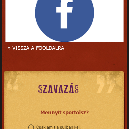
» VISSZA A FŐOLDALRA
SZAVAZÁS
Mennyit sportolsz?
Csak amit a suliban kell.