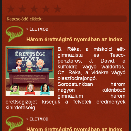
Kapcsolódó cikkek:
»
ÉLETMÓD
Három érettségiző nyomában az Index
B. Réka, a miskolci elit-
gimnazista és Tesco-
pénztáros, J. Dávid, a
külföldre vágyó waldorfos,
Cz. Réka, a vidékre vágyó
olaszfocirajongó.
Sorozatunkban három
nagyon különböző
gimnázium három
érettségizőjét kísérjük a felvételi eredmények
kihirdetéséig.
»
ÉLETMÓD
Három érettségiző nyomában az Index