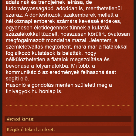
adatainak és trendjeinek leírása, de
tudományosságából adódóan is, menthetetlenül
száraz. A döntéshozók, szakemberek mellett a
hétköznapi emberek számára kevéssé érdekes,
egyenesen életidegennek tűnnek a kutatók
százalékokkal tűzdelt, hosszasan körülírt, óvatosan
megfogalmazott mondathalmazai. Jelentem, a
szemléletváltás megtörtént, mára már a fiatalokkal
foglalkozó kutatások is belátták, hogy
nélkülözhetetlen a fiatalok megszólítása és
bevonása a folyamatokba. Mi több, a
kommunikáció az eredmények felhasználását
segíti elő.
Hasonló elgondolás mentén született meg a
tinivagyok.hu honlap is.
életmód
kamasz
Kérjük értékeld a cikket: