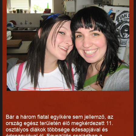
Bár a három fiatal egyikére sem jellemző, az
ország egész területén élő megkérdezett 11.
osztályos diákok többsége édesapjával és
édesanyjával él. Egyszülős családban a