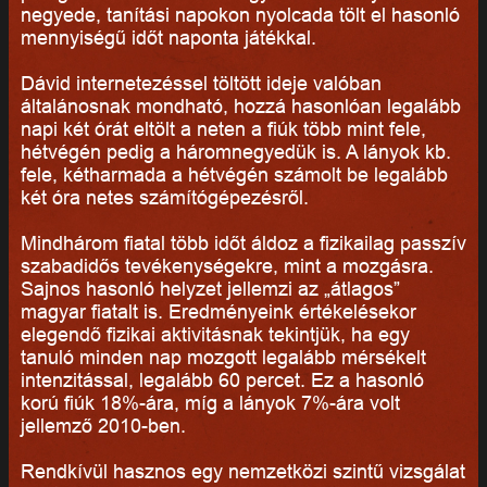
negyede, tanítási napokon nyolcada tölt el hasonló
mennyiségű időt naponta játékkal.
Dávid internetezéssel töltött ideje valóban
általánosnak mondható, hozzá hasonlóan legalább
napi két órát eltölt a neten a fiúk több mint fele,
hétvégén pedig a háromnegyedük is. A lányok kb.
fele, kétharmada a hétvégén számolt be legalább
két óra netes számítógépezésről.
Mindhárom fiatal több időt áldoz a fizikailag passzív
szabadidős tevékenységekre, mint a mozgásra.
Sajnos hasonló helyzet jellemzi az „átlagos”
magyar fiatalt is. Eredményeink értékelésekor
elegendő fizikai aktivitásnak tekintjük, ha egy
tanuló minden nap mozgott legalább mérsékelt
intenzitással, legalább 60 percet. Ez a hasonló
korú fiúk 18%-ára, míg a lányok 7%-ára volt
jellemző 2010-ben.
Rendkívül hasznos egy nemzetközi szintű vizsgálat