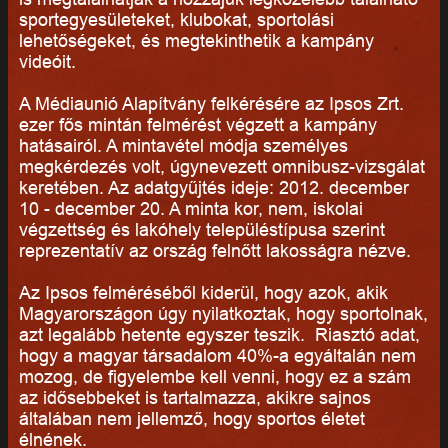
sportegyesületeket, klubokat, sportolási
lehetőségeket, és megtekinthetik a kampány
videóit.
A Médiaunió Alapítvány felkérésére az Ipsos Zrt.
ezer fős mintán felmérést végzett a kampány
hatásairól. A mintavétel módja személyes
megkérdezés volt, úgynevezett omnibusz-vizsgálat
keretében. Az adatgyűjtés ideje: 2012. december
10 - december 20. A minta kor, nem, iskolai
végzettség és lakóhely településtípusa szerint
reprezentatív az ország felnőtt lakosságra nézve.
Az Ipsos felméréséből kiderül, hogy azok, akik
Magyarországon úgy nyilatkoztak, hogy sportolnak,
azt legalább hetente egyszer teszik. Riasztó adat,
hogy a magyar társadalom 40%-a egyáltalán nem
mozog, de figyelembe kell venni, hogy ez a szám
az idősebbeket is tartalmazza, akikre sajnos
általában nem jellemző, hogy sportos életet
élnének.