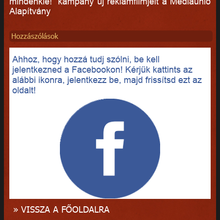
mindenkié!” kampány új reklámfilmjeit a Médiaunió
Alapítvány
Hozzászólások
Ahhoz, hogy hozzá tudj szólni, be kell
jelentkezned a Facebookon! Kérjük kattints az
alábbi ikonra, jelentkezz be, majd frissítsd ezt az
oldalt!
» VISSZA A FŐOLDALRA