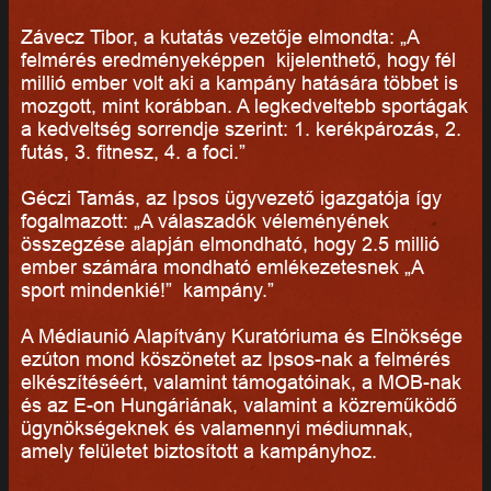
Závecz Tibor, a kutatás vezetője elmondta: „A
felmérés eredményeképpen kijelenthető, hogy fél
millió ember volt aki a kampány hatására többet is
mozgott, mint korábban. A legkedveltebb sportágak
a kedveltség sorrendje szerint: 1. kerékpározás, 2.
futás, 3. fitnesz, 4. a foci.”
Géczi Tamás, az Ipsos ügyvezető igazgatója így
fogalmazott: „A válaszadók véleményének
összegzése alapján elmondható, hogy 2.5 millió
ember számára mondható emlékezetesnek „A
sport mindenkié!” kampány.”
A Médiaunió Alapítvány Kuratóriuma és Elnöksége
ezúton mond köszönetet az Ipsos-nak a felmérés
elkészítéséért, valamint támogatóinak, a MOB-nak
és az E-on Hungáriának, valamint a közreműködő
ügynökségeknek és valamennyi médiumnak,
amely felületet biztosított a kampányhoz.