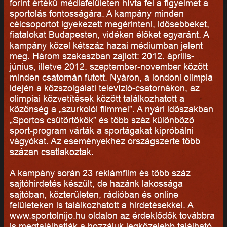
forint értékű médiafelületen hívta fel a figyelmet a
sportolás fontosságára. A kampány minden
célcsoportot igyekezett megérinteni, idősebbeket,
fiatalokat Budapesten, vidéken élőket egyaránt. A
kampány közel kétszáz hazai médiumban jelent
meg. Három szakaszban zajlott: 2012. április-
június, illetve 2012. szeptember-november között
minden csatornán futott. Nyáron, a londoni olimpia
idején a közszolgálati televízió-csatornákon, az
olimpiai közvetítések között találkozhatott a
közönség a „szurkolói filmmel”. A nyári időszakban
„Sportos csütörtökök” és több száz különböző
sport-program várták a sportágakat kipróbálni
vágyókat. Az eseményekhez országszerte több
százan csatlakoztak.
A kampány során 23 reklámfilm és több száz
sajtóhirdetés készült, de hazánk lakossága
sajtóban, közterületen, rádióban és online
felületeken is találkozhatott a hirdetésekkel. A
www.sportolnijo.hu oldalon az érdeklődők továbbra
is megtalálhatják a hozzájuk legközelebb található