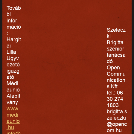
Továb
bi
infor
máció
Szelecz
:
ki
Hargit
Brigitta
ai
szenior
Lilla
tanácsa
Ügyv
dó
ezető
Open
igazg
Commu
ató
nication
Médi
s Kft
aunió
tel.: 06
Alapít
30 274
vány
1803
www.
brigitta.s
medi
zeleczki
aunio
@openc
.hu
om.hu
info@