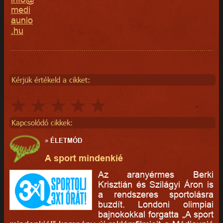
medi
aunio
.hu
Kérjük értékeld a cikket:
Kapcsolódó cikkek:
»
ÉLETMÓD
A sport mindenkié
Az aranyérmes Berki
Krisztián és Szilágyi Áron is
a rendszeres sportolásra
buzdít. Londoni olimpiai
bajnokokkal forgatta „A sport