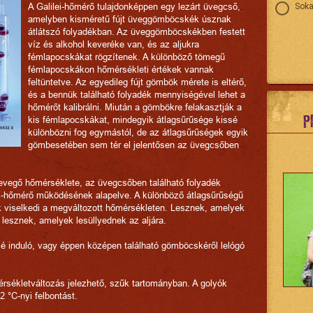
A Galilei-hőmérő tulajdonképpen egy lezárt üvegcső,
Soka
amelyben kisméretű fújt üveggömböcskék úsznak
átlátszó folyadékban. Az üveggömböcskékben festett
víz és alkohol keveréke van, és az aljukra
fémlapocskákat rögzítenek. A különböző tömegű
fémlapocskákon hőmérsékleti értékek vannak
feltüntetve. Az egyedileg fújt gömbök mérete is eltérő,
és a bennük található folyadék mennyiségével lehet a
hőmérőt kalibrálni. Miután a gömbökre felakasztják a
P
kis fémlapocskákat, mindegyik átlagsűrűsége kissé
különbözni fog egymástól, de az átlagsűrűségek egyik
gömbesetében sem tér el jelentősen az üvegcsőben
evegő hőmérséklete, az üvegcsőben található folyadék
ei-hőmérő működésének alapelve. A különböző átlagsűrűségű
viselkedi a megváltozott hőmérsékleten. Lesznek, amelyek
 lesznek, amelyek lesüllyednek az aljára.
lé induló, vagy éppen középen található gömböcskéről lelógó
érsékletváltozás jelezhető, szűk tartományban. A golyók
2 °C-nyi felbontást.