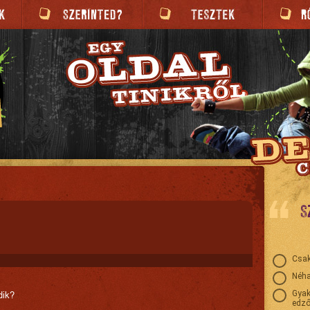
S
Csak
Néha
Gyak
dik?
edző