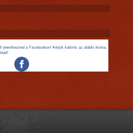
l jelentkezned a Facebookon! Kérjük kattints az alábbi ikonra,
ldalt!