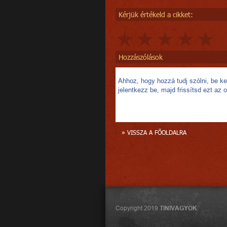
Kérjük értékeld a cikket:
Hozzászólások
Ahhoz, hogy hozzá tudj szólni, be kel
jelentkezz be, majd frissítsd ezt az o
» VISSZA A FŐOLDALRA
Copyright 2019
TINIVAGYOK