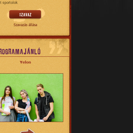
t sportolok.
Szavazás állása
ROGRAMAJÁNLÓ
Yelon