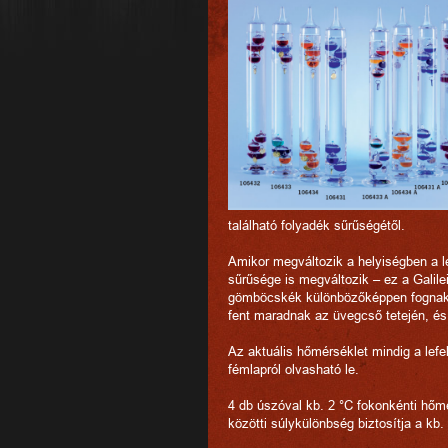
található folyadék sűrűségétől.
Amikor megváltozik a helyiségben a l
sűrűsége is megváltozik – ez a Galil
gömböcskék különbözőképpen fognak 
fent maradnak az üvegcső tetején, és
Az aktuális hőmérséklet mindig a lefe
fémlapról olvasható le.
4 db úszóval kb. 2 °C fokonkénti hőm
közötti súlykülönbség biztosítja a kb. 