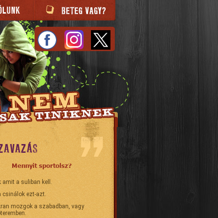
ZAVAZÁS
Mennyit sportolsz?
 amit a suliban kell.
 csinálok ezt-azt.
ran mozgok a szabadban, vagy
teremben.