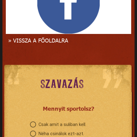
» VISSZA A FŐOLDALRA
SZAVAZÁS
Mennyit sportolsz?
Csak amit a suliban kell.
Néha csinálok ezt-azt.