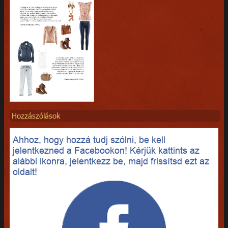
Hozzászólások
Ahhoz, hogy hozzá tudj szólni, be kell
jelentkezned a Facebookon! Kérjük kattints az
alábbi ikonra, jelentkezz be, majd frissítsd ezt az
oldalt!