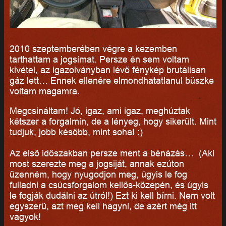
2010 szeptemberében végre a kezemben
tarthattam a jogsimat. Persze én sem voltam
kivétel, az igazolványban lévő fénykép brutálisan
gáz lett… Ennek ellenére elmondhatatlanul büszke
voltam magamra.
Megcsináltam! Jó, igaz, ami igaz, meghúztak
kétszer a forgalmin, de a lényeg, hogy sikerült. Mint
tudjuk, jobb később, mint soha! :)
Az első időszakban persze ment a bénázás… (Aki
most szerezte meg a jogsiját, annak ezúton
üzenném, hogy nyugodjon meg, úgyis le fog
fulladni a csúcsforgalom kellős-közepén, és úgyis
le fogják dudálni az útról!) Ezt ki kell bírni. Nem volt
egyszerű, azt meg kell hagyni, de azért még itt
vagyok!