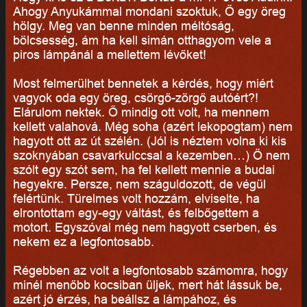
Ahogy Anyukámmal mondani szoktuk, Ő egy öreg
hölgy. Meg van benne minden méltóság,
bölcsesség, ám ha kell simán otthagyom vele a
piros lámpánál a mellettem lévőket!
Most felmerülhet bennetek a kérdés, hogy miért
vagyok oda egy öreg, csörgő-zörgő autóért?!
Elárulom nektek. Ő mindig ott volt, ha mennem
kellett valahová. Még soha (azért lekopogtam) nem
hagyott ott az út szélén. (Jól is néztem volna ki kis
szoknyában csavarkulccsal a kezemben…) Ő nem
szólt egy szót sem, ha fel kellett mennie a budai
hegyekre. Persze, nem száguldozott, de végül
felértünk. Türelmes volt hozzám, elviselte, ha
elrontottam egy-egy váltást, és felbőgettem a
motort. Egyszóval még nem hagyott cserben, és
nekem ez a legfontosabb.
Régebben az volt a legfontosabb számomra, hogy
minél menőbb kocsiban üljek, mert hát lássuk be,
azért jó érzés, ha beállsz a lámpához, és