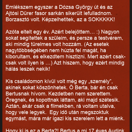
Emlékszem egyszer a Dózsa György út és az
Ajtósi Dürer fasor sarkán sikerült lefulladnom.
Borzasztó volt. Képzelhetitek, az a SOKKKKK!
Azóta eltelt egy év. Azért belejöttem… :) Nagyon
sokat segítettek a szüleim, és persze a testvérem,
aki mindig türelmes volt hozzám. (Az esetek
nagytöbbségében nem húzta fel magát, ha
kiborultam, és elkezdtem hisztizni. Mert azért csak-
csak volt ilyen is …) Azt hiszem, hogy ezért mindig
hálás leszek nekik!
Kis családomon kívül volt még egy „személy”,
akinek sokat köszönhetek. Ő Berta, bár én csak
Bertusnak hívom. Kezdetben nem szerettem.
Öregnek, és kopottnak láttam, aki majd szétesik.
Aztán, akár csak a filmekben, rá voltam utalva,
hogy vele legyek. Egy idő után megszoktuk
egymást, mára már igazi kis szerelem lett a miénk.
Hogy ki is ez a Berta?! Bertus a mi 17 éves Audink.