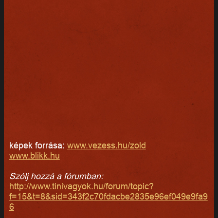
képek forrása:
www.vezess.hu/zold
www.blikk.hu
Szólj hozzá a fórumban:
http://www.tinivagyok.hu/forum/topic?
f=15&t=8&sid=343f2c70fdacbe2835e96ef049e9fa9
6