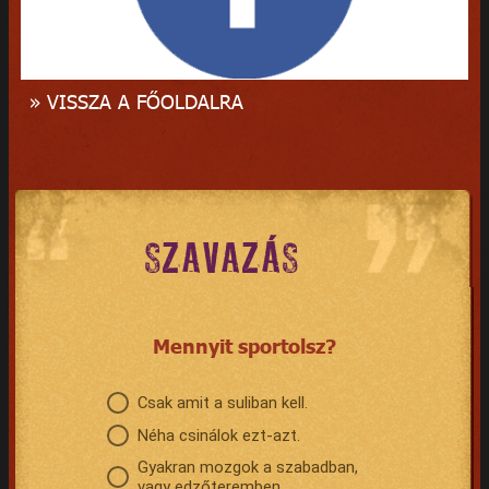
» VISSZA A FŐOLDALRA
SZAVAZÁS
Mennyit sportolsz?
Csak amit a suliban kell.
Néha csinálok ezt-azt.
Gyakran mozgok a szabadban,
vagy edzőteremben.