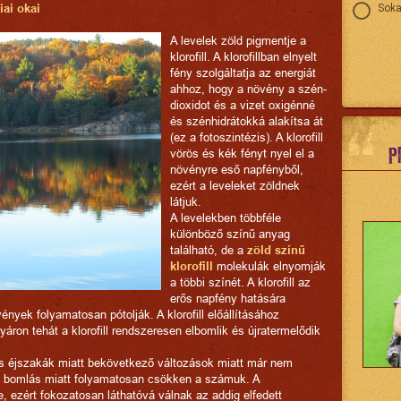
ai okai
Soka
A levelek zöld pigmentje a
klorofill. A klorofillban elnyelt
fény szolgáltatja az energiát
ahhoz, hogy a növény a szén-
dioxidot és a vizet oxigénné
és szénhidrátokká alakítsa át
(ez a fotoszintézis). A klorofill
P
vörös és kék fényt nyel el a
növényre eső napfényből,
ezért a leveleket zöldnek
látjuk.
A levelekben többféle
különböző színű anyag
található, de a
zöld színű
klorofill
molekulák elnyomják
a többi színét. A klorofill az
erős napfény hatására
vények folyamatosan pótolják. A klorofill előállításához
ron tehát a klorofill rendszeresen elbomlik és újratermelődik
ös éjszakák miatt bekövetkező változások miatt már nem
a bomlás miatt folyamatosan csökken a számuk. A
le, ezért fokozatosan láthatóvá válnak az addig elfedett