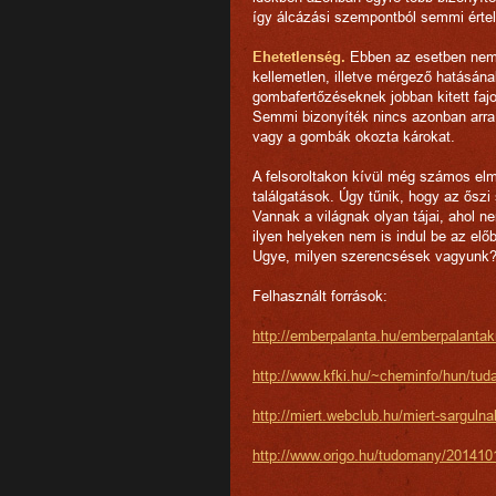
így álcázási szempontból semmi érte
Ehetetlenség.
Ebben az esetben nem
kellemetlen, illetve mérgező hatásán
gombafertőzéseknek jobban kitett fajo
Semmi bizonyíték nincs azonban arra
vagy a gombák okozta károkat.
A felsoroltakon kívül még számos elmé
találgatások. Úgy tűnik, hogy az őszi
Vannak a világnak olyan tájai, ahol n
ilyen helyeken nem is indul be az elő
Ugye, milyen szerencsések vagyunk
Felhasznált források:
http://emberpalanta.hu/emberpalantakn
http://www.kfki.hu/~cheminfo/hun/tu
http://miert.webclub.hu/miert-sarguln
http://www.origo.hu/tudomany/20141010