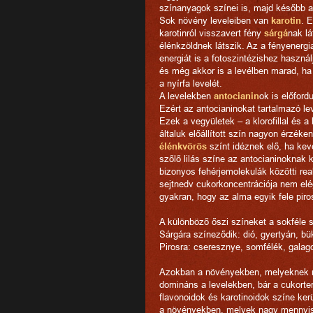
színanyagok színei is, majd később a
Sok növény leveleiben van
karotin
. 
karotinról visszavert fény
sárgá
nak lá
élénkzöldnek látszik. Az a fényenergia,
energiát is a fotoszintézishez használ
és még akkor is a levélben marad, ha a 
a nyírfa levelét.
A levelekben
antocianin
ok is előford
Ezért az antocianinokat tartalmazó l
Ezek a vegyületek – a klorofillal és a
általuk előállított szín nagyon érzék
élénkvörös
színt idéznek elő, ha ke
szőlő lilás színe az antocianinoknak 
bizonyos fehérjemolekulák közötti rea
sejtnedv cukorkoncentrációja nem elég
gyakran, hogy az alma egyik fele pir
A különböző őszi színeket a sokféle
Sárgára színeződik: dió, gyertyán, bük
Pirosra: cseresznye, somfélék, galag
Azokban a növényekben, melyeknek ma
domináns a levelekben, bár a cukorter
flavonoidok és karotinoidok színe ker
a növényekben, melyek nagy mennyiség