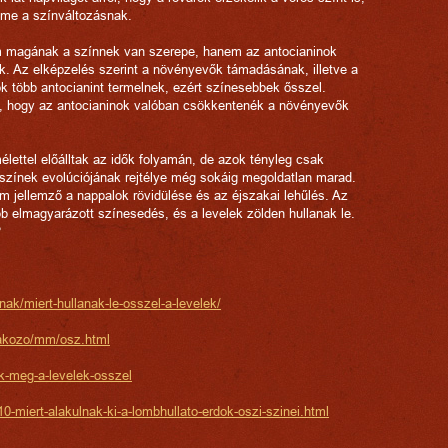
lme a színváltozásnak.
 magának a színnek van szerepe, hanem az antocianinok
ak. Az elképzelés szerint a növényevők támadásának, illetve a
k több antocianint termelnek, ezért színesebbek ősszel.
, hogy az antocianinok valóban csökkentenék a növényevők
lettel előálltak az idők folyamán, de azok tényleg csak
 színek evolúciójának rejtélye még sokáig megoldatlan marad.
em jellemző a nappalok rövidülése és az éjszakai lehűlés. Az
bb elmagyarázott színesedés, és a levelek zölden hullanak le.
?
ak/miert-hullanak-le-osszel-a-levelek/
dakozo/mm/osz.html
ak-meg-a-levelek-osszel
-miert-alakulnak-ki-a-lombhullato-erdok-oszi-szinei.html