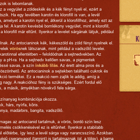
zok is lebomlanak.
Ez a vegyület a zöldeskék és a kék fényt nyeli el, ezért a
tszik. Ha egy levélben karotin és klorofill is van, a levél
 amelyet a karotin nyel el, átkerül a klorofillhoz, amely ezt az
ja fel. A karotin kevésbé bomlékony vegyület, mint a klorofill,
klorofill már eltűnt. Ilyenkor a levelet sárgának látjuk, például
K
ulnak. Az antocianinok kék, kékeszöld és zöld fényt nyelnek el.
evelek
vörös
nek látszanak, mint például a vadszőlő levelei.
 karotinnal ellentétben – feloldódnak a sejtnedvekben. Az
eny a pH-ra. Ha a sejtnedv kellően savas, a pigmentek
véssé savas, a szín
inkább lilás
. Az érett alma piros és a
köszönhető. Az antocianinok a sejtekben található cukrok és
kció termékei. Ez a reakció nem zajlik le addig, amíg a
 nagy. A reakcióhoz fény is szükséges. Ezért fordul elő
os, a másik, árnyékban növekvő fele sárga.
 színanyag kombinációja okozza.
k, hárs, nyírfa, kőris.
onya, madárbirs, bangita, vadszőlő.
gas az antocianid tartalmuk, a vörös, bordó szín lesz
melés csökkenésével ez is eltűnhet. Ilyenkor a stabilabb
ül előtérbe, így lesz a levél sárga vagy narancsszínű. Azokban
ű cseranyagot (tannint) is tartalmaznak (pl. a tölgy), a barna