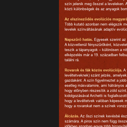
szín jelenik meg ősszel a leveleken.
közti különbségek és az anyagok boml
Az elszíneződés evolúciós magyará
Több kutató azonban nem elégszik meg
levelek színváltásának adaptív evolúc
Napszűrő hatás.
Egyesek szerint az 
A közvetlenül fényszűrőként, közvete
teszik a tápanyagok – különösen a nit
elképzelés már a 19. században felbu
találni rá.
Rovarok és fák közös evolúciója.
A 
levéltetveknek) szánt jelzés, amelyek
gazdaként. A szín figyelmeztet a job
esetleg másvalamire, ami hátrányos a
hogy előnyben részesítik a zöld színt
kidolgozásával Archetti is foglalkozott
hogy a levéltetvek valóban képesek me
hogy a rovarokat nem a színek vonzz
Álcázás.
Az őszi színek kevésbé észle
számára. A piros szín nem függ össze
időkben azonban egyre több bizonyíték 