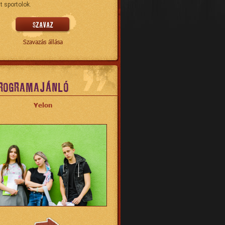
t sportolok.
Szavazás állása
ROGRAMAJÁNLÓ
Yelon