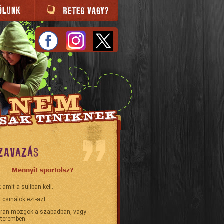
ZAVAZÁS
Mennyit sportolsz?
 amit a suliban kell.
 csinálok ezt-azt.
ran mozgok a szabadban, vagy
teremben.