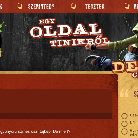
S
Csak
Néha
Gyak
 gyönyörű színes őszi tájkép. De miért?
edző