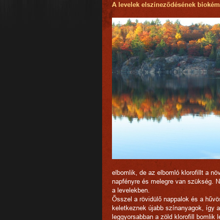
A levelek elszíneződésének biokémi
elbomlik, de az elbomló klorofillt a nö
napfényre és melegre van szükség. Nyá
a levelekben.
Ősszel a rövidülő nappalok és a hűv
keletkeznek újabb színanyagok, így 
leggyorsabban a zöld klorofill bomlik 