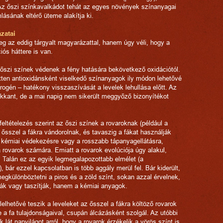
 Az őszi színkavalkádot tehát az egyes növények színanyagai
ásának eltérő üteme alakítja ki.
zatai
 az eddig tárgyalt magyarázattal, hanem úgy véli, hogy a
iós háttere is van.
őszi színek védenek a fény hatására bekövetkező oxidációtól.
tten antioxidánsként viselkedő színanyagok ily módon lehetővé
rogén – hatékony visszaszívását a levelek lehullása előtt. Az
kkant, de a mai napig nem sikerült meggyőző bizonyítékot
feltételezés szerint az őszi színek a rovaroknak (például a
 ősszel a fákra vándorolnak, és tavaszig a fákat használják
b kémiai védekezésre vagy a rosszabb tápanyagellátásra,
 rovarok számára. Emiatt a rovarok evolúciója úgy alakul,
. Talán ez az egyik legmegalapozottabb elmélet (a
), bár ezzel kapcsolatban is több aggály merül fel. Bár kiderült,
gkülönböztetni a piros és a zöld színt, sokan azzal érvelnek,
ák vagy taszítják, hanem a kémiai anyagok.
lhetővé teszik a leveleket az ősszel a fákra költöző rovarok
 a fa tulajdonságaival, csupán álcázásként szolgál. Az utóbbi
lát napvilágot arról, hogy a rovarok érzékelik a vörös színt is,