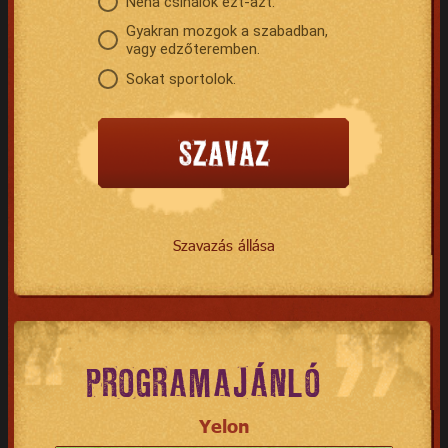
Néha csinálok ezt-azt.
Gyakran mozgok a szabadban,
vagy edzőteremben.
Sokat sportolok.
Szavazás állása
PROGRAMAJÁNLÓ
Yelon