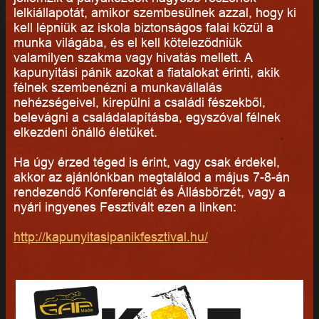
lelkiállapotát, amikor szembesülnek azzal, hogy ki
kell lépniük az iskola biztonságos falai közül a
munka világába, és el kell köteleződniük
valamilyen szakma vagy hivatás mellett. A
kapunyitási pánik azokat a fiatalokat érinti, akik
félnek szembenézni a munkavállalás
nehézségeivel, kirepülni a családi fészekből,
belevágni a családalapításba, egyszóval félnek
elkezdeni önálló életüket.
Ha úgy érzed téged is érint, vagy csak érdekel,
akkor az ajánlónkban megtalálod a május 7-8-án
rendezendő Konferenciát és Állásbörzét, vagy a
nyári ingyenes Fesztivált ezen a linken:
http://kapunyitasipanikfesztival.hu/