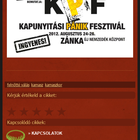
felnőtté válás
kamasz
kamaszkor
Kérjük értékeld a cikket:
Kapcsolódó cikkek:
»
KAPCSOLATOK