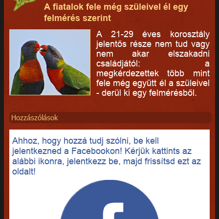
A fiatalok fele még szüleivel él egy
felmérés szerint
A 21-29 éves korosztály
jelentős része nem tud vagy
nem akar elszakadni
családjától: a
megkérdezettek több mint
fele még együtt él a szüleivel
- derül ki egy felmérésből.
Hozzászólások
Ahhoz, hogy hozzá tudj szólni, be kell
jelentkezned a Facebookon! Kérjük kattints az
alábbi ikonra, jelentkezz be, majd frissítsd ezt az
oldalt!