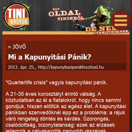
»
JÖVŐ
Mi a Kapunyitási Pánik?
2013. ápr. 25., http://kapunyitasipanikfesztival.hu
"Quarterlife crisis" vagyis kapunyitási pánik.
A 21-35 éves korosztályt érintő válság. A
köztudatban az él a fiatalokról, hogy nincs semmi
gondjuk, hiszen előttük az egész élet. A kapunyitási
pánikban szenvedőknél épp ez a probléma: a rájuk
váró rengeteg döntés és kérdés. Szorongás,
csalódottság, bizonytalanság: ezek az érzések
jellemzik a pályakezdők nagyobb részének