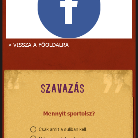
» VISSZA A FŐOLDALRA
SZAVAZÁS
Mennyit sportolsz?
Csak amit a suliban kell.